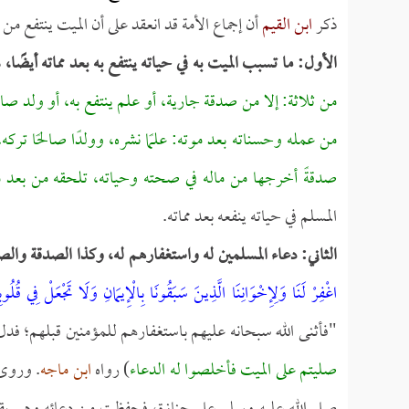
ذكر
ابن القيم
أن إجماع الأمة قد انعقد على أن الميت ينتفع من
الأول: ما تسبب الميت به في حياته ينتفع به بعد مماته أيضًا،
د
من ثلاثة: إلا من صدقة جارية، أو علم ينتفع به، أو ولد ص
من عمله وحسناته بعد موته: علمًا نشره، وولدًا صالحًا تركه، و
صدقةً أخرجها من ماله في صحته وحياته، تلحقه من بعد م
المسلم في حياته ينفعه بعد مماته.
الثاني: دعاء المسلمين له واستغفارهم له، وكذا الصدقة وال
اغْفِرْ لَنَا وَلِإِخْوَانِنَا الَّذِينَ سَبَقُونَا بِالْإِيمَانِ وَلَا تَجْعَلْ فِي قُلُ
"فأثنى الله سبحانه عليهم باستغفارهم للمؤمنين قبلهم؛ فدل
صليتم على الميت فأخلصوا له الدعاء
) رواه
ابن ماجه
. ورو