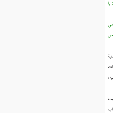
يا
مي
حق
نية
ات
ة،
يت
واب