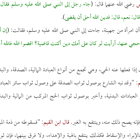
اس
رضي الله عنهما قال: (
جاء رجل إلى النبي صلى الله عليه وسلم فقال: 
ال: نعم، قال: فدين الله أحق أن يقضى
).
أن امرأة من جهينة، جاءت إلى النبي صلى الله عليه وسلم، فقالت: (
إن أ
جي عنها، أرأيت لو كان على أمك دين أكنت قاضية؟ اقضوا الله فالله أ
ذا فعلها عنه الحي، وهي تجمع من أنواع العبادة المالية، الصدقة، والبد
م
: "وقد نبه الشارع بوصول ثواب الصدقة على وصول ثواب سائر العباد
عبادات البدنية، وأخبر بوصول ثواب الحج المركب من المالية والبدني
فإنه يصح ذلك منه، وينتفع به الغير.
قال ابن القيم
: "فسقوطه من ذمة الم
لإبراء والإسقاط فكذلك ينتفع بالهبة والإهداء، ولا فرق بينهما، فإن ث