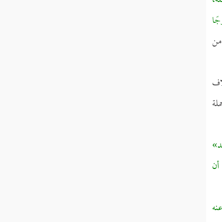
ه،
جًا
من
اف
لة
د»
أن
نه