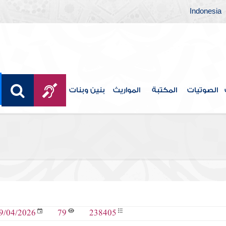
Indonesia
الصوتيات
المكتبة
المواريث
بنين وبنات
79
238405
9/04/2026