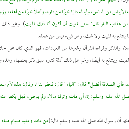
ول: (
اللهم اغفر له وارحمه، وعافه واعف عنه، وأكرم نزله، ووسع مدخل
 الأبيض من الدنس، وأبدله دارًا خيرًا من داره، وأهلًا خيرًا من أهله، وزو
من عذاب النار
قال: حتى تمنيت أن أكون أنا ذلك الميت
). وغير ذلك 
ما ينتفع به الميت ولا شك، وهو شيء ليس من عمله.
لاة والذكر وقراءة القرآن وغيرها من العبادات، فهو الذي كان محل خل
ميت وينتفع به أيضًا، ولهم على ذلك أدلة كثيرة سبق ذكر بعضها، وهذه جم
، فأي الصدقة أفضل؟ قال: "الماء" قال: فحفر بئرًا، وقال: هذه لأم سع
لى الله عليه وسلم: إن أبي مات وترك مالا، ولم يوص، فهل يكفر عنه 
نها أن رسول الله صلى الله عليه وسلم قال:(
من مات وعليه صيام صام ع