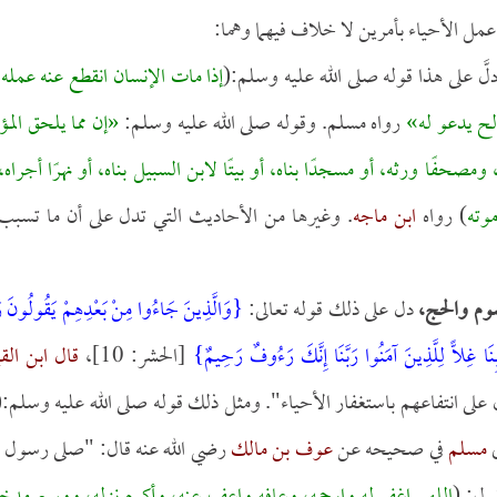
 عمل الأحياء بأمرين لا خلاف فيهما وهما:
لَّ على هذا قوله صلى الله عليه وسلم:(
إذا مات الإنسان انقطع عنه عمله 
الح يدعو له»
رواه مسلم. وقوله صلى الله عليه وسلم:
«إن مما يلحق المؤ
مصحفًا ورثه، أو مسجدًا بناه، أو بيتًا لابن السبيل بناه، أو نهرًا أجراه،
وته
) رواه
ابن ماجه
. وغيرها من الأحاديث التي تدل على أن ما تسبب 
صوم والحج،
دل على ذلك قوله تعالى:
{وَالَّذِينَ جَاءُوا مِنْ بَعْدِهِمْ يَقُولُونَ رَبّ
وبِنَا غِلًّا لِلَّذِينَ آمَنُوا رَبَّنَا إِنَّكَ رَءُوفٌ رَحِيمٌ}
[الحشر: 10]،
قال ابن الق
 على انتفاعهم باستغفار الأحياء". ومثل ذلك قوله صلى الله عليه وسلم:(
ى
مسلم
في صحيحه عن
عوف بن مالك
رضي الله عنه قال: "صلى رسول ال