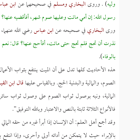
وليه
) . وروى
البخاري ومسلم
في صحيحهما عن
ابن عب
رسول الله: إن أمي ماتت وعليها صوم شهر، أفأقضيه عنها؟ ق
ورى
البخاري
في صحيحه عن
ابن عباس
رضي الله عنهما، 
نذرت أن تحج فلم تحج حتى ماتت، أفأحج عنها؟ قال: نعم ح
بالوفاء
).
هذه الأحاديث كلها تدل على أن الميت ينتفع بثواب الأعمال إ
الصوم، والمالية والبدنية الحج. وبالقياس عليها
قال ابن القي
المالية، ونبه بوصول ثواب الصوم على وصول ثواب سائر ال
فالأنواع الثلاثة ثابتة بالنص والاعتبار وبالله التوفيق".
وقد أجمع أهل العلم: أن الإنسان إذا أبرأ غيره من حقه المالي 
بالإبراء حيث لا يتمكن من أدائه أولى وأحرى، وإذا انتفع با