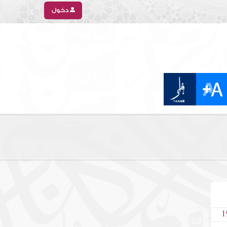
دخول
1