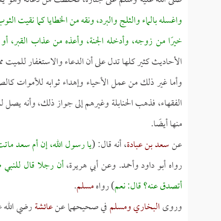
صلى الله عليه وسلم على جنازة، فحفظت من دعائه وهو يق
واغسله بالماء والثلج والبرد، ونقه من الخطايا كما نقيت الثوب
خيرًا من زوجه، وأدخله الجنة، وأعذه من عذاب القبر، أو 
الأحاديث كثير كلها تدل على أن الدعاء والاستغفار للميت م
وأما غير ذلك من عمل الأحياء وإهداء ثوابه للأموات كالص
الفقهاء، فذهب الحنابلة وغيرهم إلى جواز ذلك، وأنه يصل لل
منها أيضًا.
عن
سعد بن عبادة
، أنه قال: (
يا رسول الله، إن أم سعد ماتت
رواه أبو داود وأحمد. وعن أبي هريرة،
أن رجلا قال للنبي ص
أتصدق عنه؟ قال: نعم
) رواه
مسلم
.
وروى
البخاري
ومسلم
في صحيحهما عن
عائشة
رضي الله ع