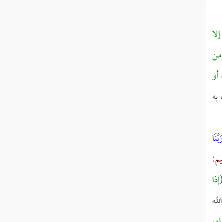
إلا
من
 أو
به
َنَا
يم
:
إذا
له