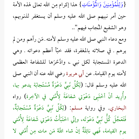
{
وَلِلْمُؤْمِنِينَ وَالْمُؤْمنَاتِ
} هذا إكرام مِن الله تعالى لهذه الأمة
حين أمر نبيهم صلى الله عليه وسلم أن يستغفر لذنوبهم،
وهو الشفيع المُجاب فيهم"..
ومع دعاء النبي صلى الله عليه وسلم لأمته ـ مَن رآهم ومن لم
يرهم ـ في صلاته بالمغفرة، فقد خبّأ أعظم دعواته ـ وهي
الدعوة المستجابة لكل نبي ـ، وادَّخَرَها للشفاعة العظمى
لأمته يوم القيامة. عن
أبي هريرة
رضي الله عنه أن النبي صلى
الله عليه وسلم قال: (
لِكُلِّ نَبِيٍّ دَعْوَةٌ مُسْتَجابَة يدعو بها،
وأُرِيد أنْ أخْتَبِئ دَعْوَتي شفاعَةً لِأُمَّتي في الآخِرة
) رواه
البخاري
. وفي رواية
مسلم
: (
لِكُلِّ نَبِيٍّ دَعْوَةٌ مُسْتَجابَةٌ،
فَتَعَجَّلَ كُلُّ نَبِيٍّ دَعْوَتَه، وإنِّي اخْتَبَأْتُ دَعْوَتي شَفاعَةً لِأُمَّتي
يوم القيامة، فَهي نائِلَةٌ إنْ شاء اللَّهُ مَن مات مِن أُمَّتي لا