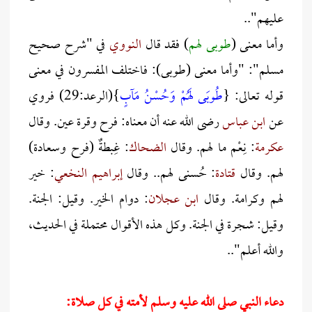
عليهم"..
وأما معنى (
طوبى لهم
) فقد قال
النووي
في "شرح صحيح
مسلم": "وأما معنى (طوبى): فاختلف المفسرون في معنى
قوله تعالى: {
طُوبَى لَهُمْ وَحُسْنُ مَآبٍ
}(الرعد:29) فروي
عن
ابن عباس
رضى الله عنه أن معناه: فرح وقرة عين. وقال
عكرمة
: نِعْم ما لهم. وقال
الضحاك
: غِبطةٌ (فرح وسعادة)
لهم. وقال
قتادة
: حُسنى لهم.. وقال
إبراهيم النخعي
: خير
لهم وكرامة. وقال
ابن عجلان
: دوام الخير. وقيل: الجنة.
وقيل: شجرة في الجنة. وكل هذه الأقوال محتملة في الحديث،
والله أعلم"..
دعاء النبي صلى الله عليه وسلم لأمته في كل صلاة: