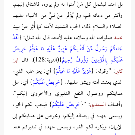
بل امتد ليشمل كل مَنْ آمنوا به ولم يروه، فاشتاق إليهم،
وأكثر مِن دعائه لهم، ولم يُؤْثَر عنْ نبيٍّ من الأنبياء عليهم
الصلاة والسلام ذلك الحب الشديد لأمته كما أُثِر عنْ نبينا
محمد
صلوات الله وسلامه عليه لأمته، قال الله تعالى: {
لَقَدْ
جَاءكُمْ رَسُولٌ مِّنْ أَنفُسِكُمْ
عَزِيزٌ عَلَيْهِ مَا عَنِتُّمْ
حَرِيصٌ
عَلَيْكُم بِالْمُؤْمِنِينَ رَؤُوفٌ رَّحِيمٌ
}(التوبة:128). قال
ابن
كثير
: "وقوله: {
عَزِيزٌ عَلَيْهِ مَا عَنِتُّمْ
} أي: يعز عليه الشيء
الذي يعنت أمته ويشق عليها.. {
حَرِيصٌ عَلَيْكُمْ
} أي: على
هدايتكم ووصول النفع الدنيوي والأخروي إليكم".
وأضاف
السعدي
: "{
حَرِيصٌ عَلَيْكُمْ
}
فيحب لكم الخير،
ويسعى جهده في إيصاله إليكم، ويحرص على هدايتكم إلى
الإيمان، ويكره لكم الشر، ويسعى جهده في تنفيركم عنه.