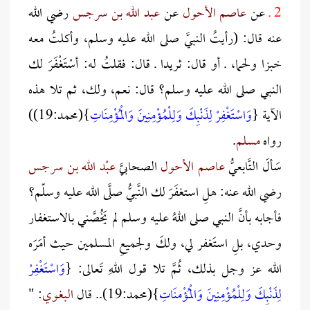
2 ـ
عن
عاصم الأحول
عن
عبد الله بن سرجس
رضي الله
عنه قال: (رأيتُ النبيَّ صلى الله عليه وسلم، وأكلتُ معه
خبزا ولحما، ـ أو قال: ثريدا ـ قال: فقلتُ له: أسْتَغْفَرَ لك
النبي صلى الله عليه وسلم؟ قال: نعم، ولك، ثم تلا هذه
الآية {
وَاسْتَغْفِرْ لِذَنْبِكَ وَلِلْمُؤْمِنِينَ وَالْمُؤْمِنَاتِ
}(محمد:19))
رواه
مسلم
.
سَألَ التَّابعيُّ
عاصم الأحول
الصحابيَّ
عبْد الله بن سرجس
رضي الله عنه: هلِ استغفَرَ لك النَّبيُّ صلَّى الله عليه وسلّم؟
فأجابه بأنَّ النبي صلى اللهُ عليه وسلم لم يَخُصَّني بالاستغفار
وحدي، بلِ استَغفر لي، ولكَ ولجميعِ المسلمين حيث أمَرَه
الله عز وجل بذلك، ثُمَّ تلا قول اللهِ تَعالى: {
وَاسْتَغْفِرْ
لِذَنْبِكَ وَلِلْمُؤْمِنِينَ وَالْمُؤْمنَاتِ
}(محمد:19).. قال
البغوي
: "