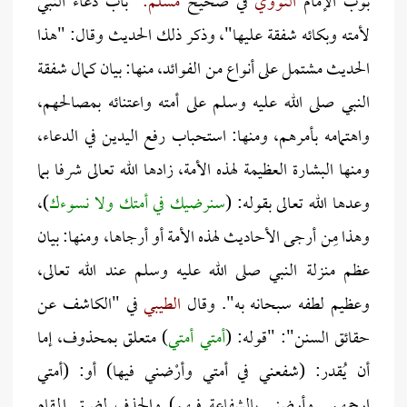
بوَّب الإمام
النووي
في صحيح
مسلم: "
باب دعاء النبي
لأمته وبكائه شفقة عليها"، وذكر ذلك الحديث وقال: "هذا
الحديث مشتمل على أنواع من الفوائد، منها: بيان كمال شفقة
النبي صلى الله عليه وسلم على أمته واعتنائه بمصالحهم،
واهتمامه بأمرهم، ومنها: استحباب رفع اليدين في الدعاء،
ومنها البشارة العظيمة لهذه الأمة، زادها الله تعالى شرفا بما
وعدها الله تعالى بقوله: (
سنرضيك في أمتك و
لا نسوءك
)،
وهذا مِن أرجى الأحاديث لهذه الأمة أو أرجاها، ومنها: بيان
عظم منزلة النبي صلى الله عليه وسلم عند الله تعالى،
وعظيم لطفه سبحانه به". وقال
الطيبي
في "الكاشف عن
حقائق السنن": "قوله: (
أمتي أمتي
) متعلق بمحذوف، إما
أن يُقدر: (شفعني في أمتي وأرْضني فيها) أو: (أمتي
ارحمهم.. وأرضني بالشفاعة فيهم) والحذف لضيق المقام