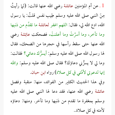
1 ـ
عن أم المؤمنين
عائشة
رضي الله عنها قالت: (لما رأيتُ
مِنَ النبي صلى الله عليه وسلم طِيب نفس قلتُ: يا رسول
الله، ادع الله لي، فقال:
اللهم اغفر
لعائشة
ما تقدَّم من ذنبها
وما تأخر، وما أسرَّتْ وما أعلنتْ،
فضحكت
عائِشة
رضي
الله عنها حتى سقط رأسها في حجرها من الضحك، فقال
لها رسول الله صلى الله عليه وسلم:
أيسرُّك دعائي؟
فقالت:
وما لي لا يسرُّني دعاؤك؟ فقال صلى الله عليه وسلم:
والله
إنها لدعوتي لأمَّتي في كل صلاة
) رواه
ابن حبان
.
وفي هذا الحديث الكثير من الفوائد، منها: منقبة وفضل
عائشة
رضي الله عنها، فقد دعا لها النبي صلى الله عليه
وسلم بمغفرة ما تقدم من ذنبها وما تأخر. ومنها: دعاؤه
لأمته في كل صلاة..