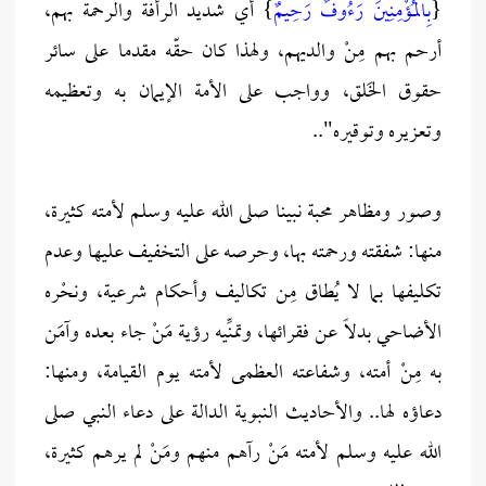
{
بِالْمُؤْمِنِينَ رَءُوفٌ رَحِيمٌ
} أي شديد الرأفة والرحمة بهم،
أرحم بهم مِنْ والديهم، ولهذا كان حقّه مقدما على سائر
حقوق الخَلق، وواجب على الأمة الإيمان به وتعظيمه
وتعزيره وتوقيره"..
وصور ومظاهر محبة نبينا صلى الله عليه وسلم لأمته كثيرة،
منها: شفقته ورحمته بها، وحرصه على التخفيف عليها وعدم
تكليفها بما لا يُطاق مِن تكاليف وأحكام شرعية، ونحْره
الأضاحي بدلاً عن فقرائها، وتمنِّيه رؤية مَنْ جاء بعده وآمَن
به مِنْ أمته، وشفاعته العظمى لأمته يوم القيامة، ومنها:
دعاؤه لها.. والأحاديث النبوية الدالة على دعاء النبي صلى
الله عليه وسلم لأمته مَنْ رآهم منهم ومَنْ لم يرهم كثيرة،