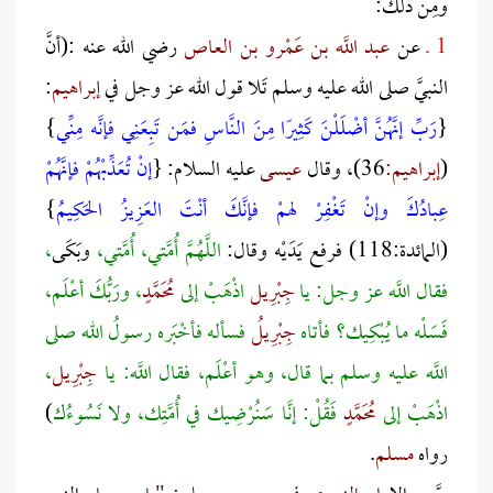
ومِن ذلك:
1 ـ
عن
عبد اللَّه بن عَمْرو
بن العاص
رضي الله عنه :(أنَّ
النبيَّ صلى الله عليه وسلم تَلا قول الله عز وجل في
إبراهيم
:
{
رَبِّ إنَّهُنَّ أضْلَلْنَ كَثِيرًا مِنَ النَّاسِ فمَن تَبِعَنِي فإنَّه مِنِّي
}
(
إبراهيم:
36)، وقال
عيسى
عليه السلام: {
إنْ تُعَذِّبْهُمْ فإنَّهُمْ
عِبادُكَ وإنْ تَغْفِرْ لهمْ فإنَّكَ أنْتَ العَزِيزُ الحَكِيمُ
}
(المائدة:118) فرفع يَدَيْه وقال:
اللَّهُمَّ أُمَّتي، أُمَّتي،
وبَكَى
،
فقال اللَّه عز وجل: يا
جِبْرِيل
اذْهَبْ إلى
مُحَمَّدٍ
، ورَبُّكَ أعْلَم،
فَسَلْه ما يُبْكِيك؟ فأتاه
جِبْرِيلُ
فسأله فأخْبَره رسولُ الله صلى
اللَّه عليه وسلم بما قال، وهو أعْلَم، فقال اللَّه: يا
جِبْرِيل
،
اذْهَبْ إلى
مُحَمَّدٍ
فَقُلْ: إنَّا سَنُرْضِيك في أُمَّتِك، ولا نَسُوءُك
)
رواه
مسلم
.