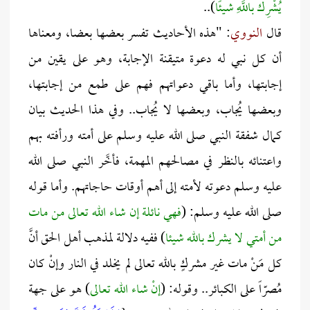
يُشْرِك باللَّهِ شيئًا
)..
قال
النووي
: "هذه الأحاديث تفسر بعضها بعضا، ومعناها
أن كل نبي له دعوة متيقنة الإجابة، وهو على يقين من
إجابتها، وأما باقي دعواتهم فهم على طمع من إجابتها،
وبعضها يُجاب، وبعضها لا يُجاب.. وفي هذا الحديث بيان
كمال شفقة النبي صلى الله عليه وسلم على أمته ورأفته بهم
واعتنائه بالنظر في مصالحهم المهمة، فأخَّر النبي صلى الله
عليه وسلم دعوته لأمته إلى أهم أوقات حاجاتهم. وأما قوله
صلى الله عليه وسلم: (
فهي نائلة
إن شاء الله تعالى
من مات
من أمتي لا يشرك بالله شيئا
) ففيه دلالة لمذهب أهل الحق أنَّ
كل مَنْ مات غير مشركٍ بالله تعالى لم يخلد في النار وإنْ كان
مُصرّاً على الكبائر.. وقوله: (
إنْ شاء الله تعالى
) هو على جهة