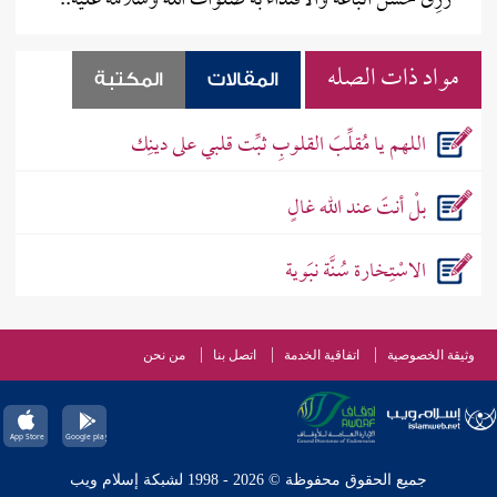
رُزِق حُسْن اتباعه والاقتداء به صلوات الله وسلامه عليه..
مواد ذات الصله
المقالات
المكتبة
اللهم يا مُقلِّبَ القلوبِ ثبِّت قلبي على دينِك
بلْ أنتَ عند الله غالٍ
الاسْتِخارة سُنَّة نبَوية
وثيقة الخصوصية
اتفاقية الخدمة
اتصل بنا
من نحن
جميع الحقوق محفوظة © 2026 - 1998 لشبكة إسلام ويب