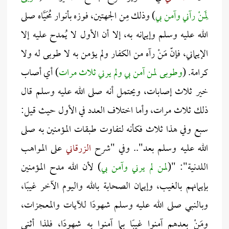
لِمَنْ رآني وآمن بي
) وذلك مِن الجهتين، فوزه بأنوار مُحَيَّاه صلى
الله عليه وسلم وإيمانه به، إلا أن الأول لا يُمدح عليه إلا
الإيماني، فإنّ مَنْ رآه من الكفار ولم يؤمن به لا طوبى له ولا
كرامة. (
وطوبى لمن آمن بي ولم يرني ثلاث مرات
) أي أصاب
خير ثلاث إصابات، ويحتمل أنه صلى الله عليه وسلم قال
ذلك ثلاث مرات، وأما اختلاف العدد في الأول حيث قيل:
سبع وفي هذا ثلاث فكأنه لتفاوت طبقات المؤمنين به صلى
الله عليه وسلم بعد".. وفي "شرح
الزرقاني
على المواهب
اللدنية": "(
لمن لم يرني وآمن بي
) لأن الله مدح المؤمنين
بإيمانهم بالغيب، وإيمان الصحابة بالله واليوم الآخر غيبًا،
وبالنبي صلى الله عليه وسلم شهودًا للآيات والمعجزات،
ومَنْ بعدهم آمنوا غيبًا بما آمنوا به شهودًا، فلذا أثنى