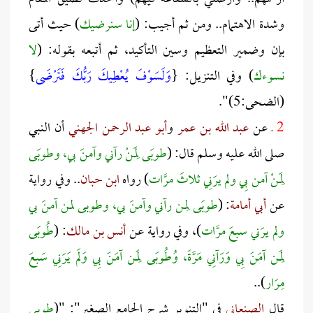
وشدة الاهتمام.. ومن ثم أجيب: (
إنا سنرضيك
) حيث أتى
بإن وضمير التعظيم وسين التأكيد، ثم أتبعه بقوله: (
لا
نسوءك
) وفي التنزيل: {
وَلَسَوْفَ يُعْطِيكَ رَبُّكَ فَتَرْضَى
}
(الضحى:5)".
2 ـ
عن
عبد الله بن عمر
و
أبو عبد الرحمن الجهني
أن النبي
صلى الله عليه وسلم قال: (
طوبَى لِمَنْ رآني وآمنَ بي، وطوبَى
لِمَنْ آمن بِي ولم يرَنِي ثلاثَ مرَّات
) رواه
ابن حبان
.. وفي رواية
عن
أبي أمامة
: (
طوبَى لِمن رآني وآمنَ بي، وطوبى لمن آمنَ بي
ولم يرَني سبعَ مرَّات
)، وفي رواية عن
أنس بن مالك
: (
طُوبَى
لِمَن آمَنَ بِي وَرَآنِي مَرَّةً، وُطُوبَى لِمَن آمَنَ بِي وَلَم يَرَنِي سَبعَ
مِرَار
)..
قال
الصنعاني
في "التنوير شرح الجامع الصغير": "(
طوبى