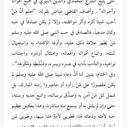
حتى يتبع الشرع المحمدي والدين النبوي في جميع أقواله
وأحواله".. وأضاف القاضي
عياض
بقوله: "اعلم أنّ مَنْ
أحب شيئاً آثره وآثر موافقته، وإلا لم يكن صادقاً في حبه
وكان مدعياً، فالصادق في حب النبي صلى الله عليه وسلم
مَنْ تظهر علامة ذلك عليه، وأولها الاقتداء به واستعمال
سُنته، واتباع أقواله وأفعاله، وامتثال أوامره واجتناب
نواهيه، والتأدب بآدابه في عسره ويسره، ومَنْشَطِه ومَكْرَهِه"..
وفي الختام، يتبين لنا أنَّ دعاء نبينا صلى الله عليه وسلم لم
يكن مقصورًا على مَنْ رأوه أو عاصروا زمنه المبارك، بل
شمل كل مَنْ آمن به وصدَّق برسالته، واتبع هديه وسنته،
حتى وإن لم يلتق به أو يسمع منه مباشرة، وهذا يعكس عظيم
حبه لأمته ودعائه لها، فطوبى لأمةٍ هذا نبيها، وطوبى لمن