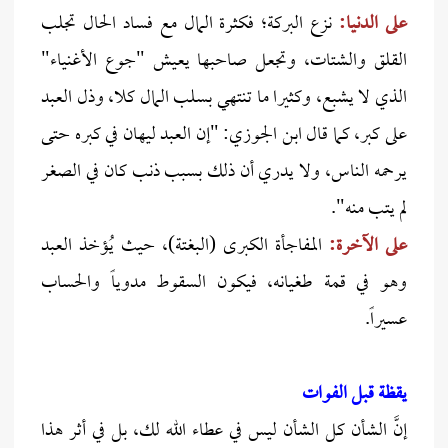
على الدنيا:
نزع البركة؛ فكثرة المال مع فساد الحال تجلب
القلق والشتات، وتجعل صاحبها يعيش "جوع الأغنياء"
الذي لا يشبع، وكثيرا ما تنتهي بسلب المال كلا، وذل العبد
على كبر، كما قال ابن الجوزي: "إن العبد ليهان في كبره حتى
يرحمه الناس، ولا يدري أن ذلك بسبب ذنب كان في الصغر
لم يتب منه".
على الآخرة:
المفاجأة الكبرى (البغتة)، حيث يُؤخذ العبد
وهو في قمة طغيانه، فيكون السقوط مدوياً والحساب
عسيراً.
يقظة قبل الفوات
إنَّ الشأن كل الشأن ليس في عطاء الله لك، بل في أثر هذا