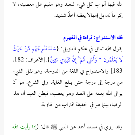
الله فيها أبواب كل شيء للعبد وهو مقيم على معصيته، لا
إكراماً له، بل إمهالاً يعقبه أخذٌ شديد.
فقه الاستدراج: قراءة في المفهوم
يقول الله تعالى في محكم التنزيل: {
سَنَسْتَدْرِجُهُم مِّنْ حَيْثُ
لَا يَعْلَمُونَ * وَأُمْلِي لَهُمْ ۚ إِنَّ كَيْدِي مَتِينٌ
}.[الأعراف: 182،
183] والاستدراج في اللغة من الدرجة، وهو نقل الشيء
من درجة إلى درجة حتى يبلغ الغاية، وفي الشرع: هو أن
يوالي الله نِعمه على العبد وهو يعصيه، فيظن العبد أن هذا
الرضا، بينما هو في الحقيقة اقتراب من الهاوية.
وقد روي في مسند أحمد عن النبي ﷺ قال: (
إذا رأيت الله