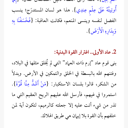
أُوتِيتُهُ عَلَىٰ عِلْمٍ عِندِي
}. هذا هو لسان المستدرَج؛ ينسب
الفضل لنفسه وينسى المنعم، فكانت العاقبة: {
فَخَسَفْنَا بِهِ
وَبِدَارِهِ الْأَرْضَ
}.
2. عاد الأولى.. اغترار القوة البدنية:
بنى قوم عاد "إرم ذات العماد" التي لم يُخلق مثلها في البلاد،
وفتنهم الله بالبسطة في الخلق والتمكين في الأرض. وبدلاً
من الشكر، قالوا بلسان الاستكبار: {
مَنْ أَشَدُّ مِنَّا قُوَّةً
}.
استمروا في غيهم، فأرسل الله عليهم الريح العقيم التي ما
تذر من شيء أتت عليه إلا جعلته كالرميم، لتكون آية لمن
خلفهم بأن القوة بلا إيمان هي طريق الهلاك.