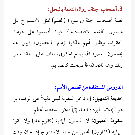
3. أصحاب الجنة.. زوال النعمة بالبخل:
قصة أصحاب الجنة في سورة (القلم) تمثل الاستدراج على
مستوى "النعم الاقتصادية"؛ حيث أقسموا على حرمان
الفقراء، وظنوا أنهم ملكوا زمام المحصول، فبينما هم
يخططون لمعصية الله بمنع الحقوق، طاف عليها طائف من
ربك وهم نائمون، فأصبحت كالصريم.
الدروس المستفادة من قصص الأمم:
خديعة التمهيل:
إن تأخر العقوبة ليس دليلاً على الرضا، بل
هو "إملاء" ليزداد الظالم إثماً فتكون سقطته أعظم.
سقوط الحصون:
لا الحصون المادية (كقوم عاد) ولا القوة
المالية (كقارون) تحمي من سنة الاستدراج إذا حان وقت