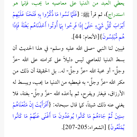
يعطي العبد من الدنيا على معاصيه ما يحب، فإنما هو
استدراج
)، ثم قرأ ﷺ: {
فَلَمَّا نَسُوا مَا ذُكِّرُوا بِهِ فَتَحْنَا عَلَيْهِمْ
أَبْوَابَ كُلِّ شَيْءٍ
حَتَّىٰ إِذَا فَرِحُوا بِمَا أُوتُوا أَخَذْنَاهُم بَغْتَةً
فَإِذَا
هُم مُّبْلِسُونَ
}[الأنعام: 44].
فيبين لنا النبي -صلى الله عليه وسلم- في هذا الحديث أن
بسط الدنيا للعاصي ليس دليلاً على كرامته على الله -عزَّ
وجلَّ- أو محبة الله -عزَّ وجلَّ- له.. بل الحقيقة أن ذلك من
مكر الله -عزَّ وجلَّ- به فيعطيه من الدنيا ما يحب، ويبسط له
الأرزاق، فيغتر ويفرح، ثم يأخذه الله -عزَّ وجلَّ- بغتة، فلا
يغني عنه ذلك شيئاً، كما قال سبحانه: {
أَفَرَأَيْتَ إِنْ مَتَّعْنَاهُمْ
سِنِينَ ثُمَّ جَاءَهُمْ مَا كَانُوا يُوعَدُونَ مَا أَغْنَى عَنْهُمْ مَا كَانُوا
يُمَتَّعُونَ
} [الشعراء:205-207].