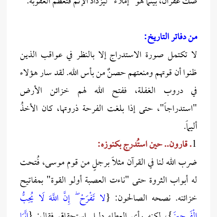
صكّ غفران، بينما هو "إملاءٌ" ليزداد الإثم فتعظم العقوبة.
من دفاتر التاريخ:
لا تكتمل صورة الاستدراج إلا بالنظر في عواقب الذين
ظنوا أن قوتهم ومنعتهم حصنٌ من بأس الله. لقد سار هؤلاء
في دروب الغفلة، ففتح الله لهم خزائن الأرض
"استدراجاً"، حتى إذا بلغت الفرحة ذروتها، كان الأخذُ
أليماً.
1
. قارون.. حين استُدرج بكنوزه:
ضرب الله لنا في القرآن مثلاً برجلٍ من قوم موسى، فُتحت
له أبواب الثروة حتى "ناءت العصبة أولو القوة" بمفاتيح
خزائنه. نصحه الصالحون: {
لا تَفْرَحْ ۖ إِنَّ اللَّهَ لَا يُحِبُّ
الْفَرِحِينَ
}، لكنه رأى العطاء دليل استحقاق فقال: {
إِنَّمَا