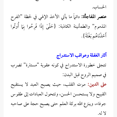
الحساب.
عنصر المفاجأة:
دائماً ما يأتي الأخذ الإلهي في لحظة "الفرح
المذموم" والطمأنينة الكاذبة: {حَتَّىٰ إِذَا فَرِحُوا بِمَا أُوتُوا
أَخَذْنَاهُم بَغْتَةً}.
آثار الغفلة وعواقب الاستدراج
تتجلى خطورة الاستدراج في كونه عقوبة "مستترة" تضرب
في صميم الروح قبل البدن:
على الدين:
موت القلب، حيث يصبح العبد لا يستقبح
القبيح ولا يستحسن الحسن، وتتحول العبادات إلى طقوس
جوفاء، وينزع الله بركة العلم حتى يصبح حجة على صاحبه
لا له.