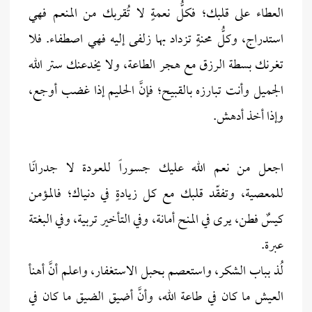
العطاء على قلبك؛ فكلُّ نعمةٍ لا تُقربك من المنعم فهي
استدراج، وكلُّ محنةٍ تزداد بها زلفى إليه فهي اصطفاء. فلا
تغرنك بسطة الرزق مع هجر الطاعة، ولا يخدعنك ستر الله
الجميل وأنت تبارزه بالقبيح؛ فإنَّ الحليم إذا غضب أوجع،
وإذا أخذ أدهش.
اجعل من نعم الله عليك جسوراً للعودة لا جدرانًا
للمعصية، وتفقّد قلبك مع كل زيادةٍ في دنياك؛ فالمؤمن
كيسٌ فطن، يرى في المنح أمانة، وفي التأخير تربية، وفي البغتة
عبرة.
لُذ بباب الشكر، واستعصم بحبل الاستغفار، واعلم أنَّ أهنأ
العيش ما كان في طاعة الله، وأنَّ أضيق الضيق ما كان في