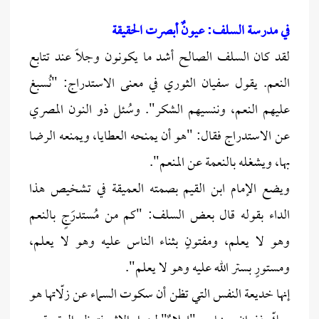
في مدرسة السلف: عيونٌ أبصرت الحقيقة
لقد كان السلف الصالح أشد ما يكونون وجلاً عند تتابع
النعم. يقول سفيان الثوري في معنى الاستدراج: "نُسبغ
عليهم النعم، وننسيهم الشكر". وسُئل ذو النون المصري
عن الاستدراج فقال: "هو أن يمنحه العطايا، ويمنعه الرضا
بها، ويشغله بالنعمة عن المنعم".
ويضع الإمام ابن القيم بصمته العميقة في تشخيص هذا
الداء بقوله قال بعض السلف: "كم من مُستدرَجٍ بالنعم
وهو لا يعلم، ومفتونٍ بثناء الناس عليه وهو لا يعلم،
ومستورٍ بستر الله عليه وهو لا يعلم".
إنها خديعة النفس التي تظن أن سكوت السماء عن زلّاتها هو