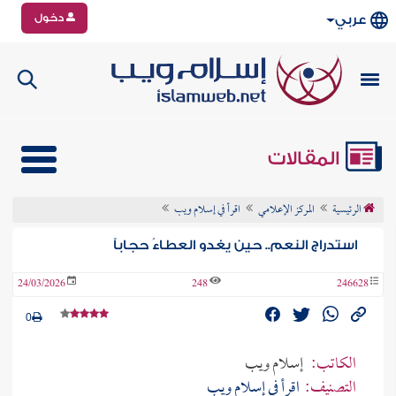
دخول
عربي
المقالات
الرئيسية
المركز الإعلامي
اقرأ في إسلام ويب
استدراج النعم.. حين يغدو العطاءُ حجاباً
24/03/2026
248
246628
0
الكاتب:
إسلام ويب
التصنيف:
اقرأ في إسلام ويب