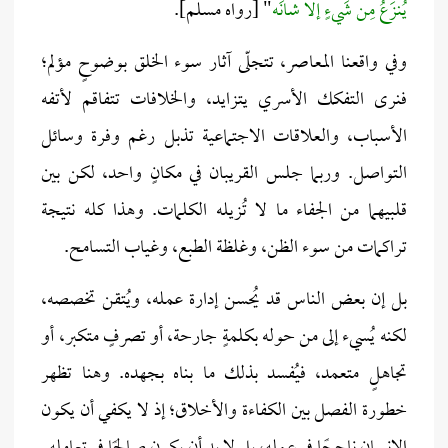
يُنزَعُ مِن شَيءٍ إلَّا شانَه
" [رواه مسلم].
وفي واقعنا المعاصر، تتجلّى آثار سوء الخلق بوضوحٍ مؤلم؛
فنرى التفكك الأسري يتزايد، والخلافات تتفاقم لأتفه
الأسباب، والعلاقات الاجتماعية تذبل رغم وفرة وسائل
التواصل. وربما جلس القريبان في مكانٍ واحد، لكن بين
قلبيهما من الجفاء ما لا تُزيله الكلمات. وهذا كله نتيجة
تراكمات من سوء الظن، وغلظة الطبع، وغياب التسامح.
بل إن بعض الناس قد يُحسن إدارة عمله، ويُتقن تخصصه،
لكنه يُسيء إلى من حوله بكلمةٍ جارحة، أو تصرفٍ متكبر، أو
تجاهلٍ متعمد، فيُفسد بذلك ما بناه بجهده. وهنا تظهر
خطورة الفصل بين الكفاءة والأخلاق؛ إذ لا يكفي أن يكون