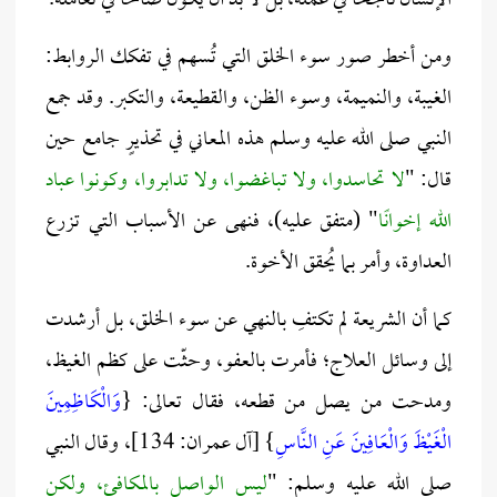
الإنسان ناجحًا في عمله، بل لا بد أن يكون صالحًا في تعامله.
ومن أخطر صور سوء الخلق التي تُسهم في تفكك الروابط:
الغيبة، والنميمة، وسوء الظن، والقطيعة، والتكبر. وقد جمع
النبي صلى الله عليه وسلم هذه المعاني في تحذيرٍ جامع حين
قال: "
لا تحاسدوا، ولا تباغضوا، ولا تدابروا، وكونوا عباد
الله إخوانًا
" (متفق عليه)، فنهى عن الأسباب التي تزرع
العداوة، وأمر بما يُحقق الأخوة.
كما أن الشريعة لم تكتفِ بالنهي عن سوء الخلق، بل أرشدت
إلى وسائل العلاج؛ فأمرت بالعفو، وحثّت على كظم الغيظ،
ومدحت من يصل من قطعه، فقال تعالى: {
وَالْكَاظِمِينَ
الْغَيْظَ وَالْعَافِينَ عَنِ النَّاسِ
} [آل عمران: 134]، وقال النبي
صلى الله عليه وسلم: "
ليس الواصل بالمكافئ، ولكن