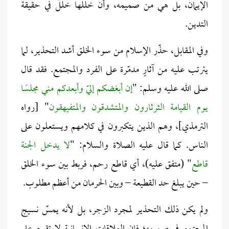
الإيمان، بل هي من صميمه، وأن خللها خللٌ في حقيقة
التدين.
وفي المقابل، حذّر الإسلام من سوء الخلق أشد التحذير، لما
يترتب عليه من آثارٍ مدمّرة على الفرد والمجتمع. فقد قال
صلى الله عليه وسلم: "
إن أبغضكم إليّ وأبعدكم مني مجلسًا
يوم القيامة الثرثارون والمتشدقون والمتفيهقون
" [رواه
الترمذي]، وهم الذين يتكبرون في كلامهم ويستعلون على
الناس. كما قال عليه الصلاة والسلام: "
لا يدخل الجنة
قاطع
" (متفق عليه)، أي قاطع رحم، فربط بين سوء الخلق
– حين يبلغ حد القطيعة – وبين الحرمان من أعظم مطلوب.
ولم يكن ذلك التحذير لمجرد الزجر، بل لأنه يمسّ نسيج