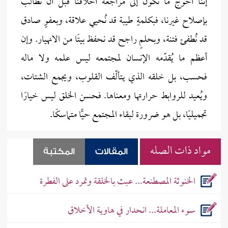
إننا أحوج ما نكون إلى مراجعة أخلاقنا قبل أن نُطالب
بإصلاح غيرنا، فبكلمةٍ طيبة قد نُحيي علاقة، وبعفوٍ صادق
قد نُطفئ فتنة، وبحلمٍ راجح قد نحفظ بيتًا من الانهيار. وإن
أعظم ما يُقدّمه الإنسان لمجتمعه ليس علمه ولا ماله
فحسب، بل خلقه الذي يتألّف القلوب، ويجمع الشتات،
ويُعيد للروابط حرارتها ومعناها. فحسن الخلق ليس خيارًا
تجميليًا، بل هو ضرورة لبقاء المجتمع حيًّا متماسكًا.
مواد ذات الصله
المقالات
المكتبة
الخنوثة المصطنعة... عبث بالخلقة وتمرد على الفطرة
سوء المعاملة... انحدار في هاوية الأخلاق