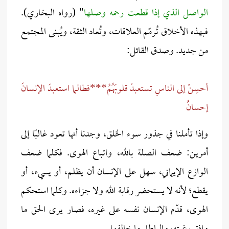
الواصل الذي إذا قطعت رحمه وصلها
" (رواه البخاري).
فبهذه الأخلاق تُرمّم العلاقات، وتُعاد الثقة، ويُبنى المجتمع
من جديد. وصدق القائل:
أحسِنْ إلى الناسِ تستعبدْ قلوبَهُمُ***فطالما استعبدَ الإنسانَ
إحسانُ
وإذا تأملنا في جذور سوء الخلق، وجدنا أنها تعود غالبًا إلى
أمرين: ضعف الصلة بالله، واتباع الهوى. فكلما ضعف
الوازع الإيماني، سهل على الإنسان أن يظلم، أو يسيء، أو
يقطع؛ لأنه لا يستحضر رقابة الله ولا جزاءه. وكلما استحكم
الهوى، قدّم الإنسان نفسه على غيره، فصار يرى الحق ما