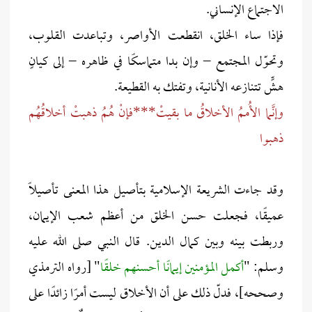
الاجتماع الإنساني.
فإذا ساء الخلق، انقطعت الأواصر، وتباعدت القلوب،
وتحوّل المجتمع – وإن بدا متماسكًا في ظاهره – إلى كيانٍ
هشٍّ تتنازعه الأنانية، وتفتك به القطيعة.
وإنَّما الأُممُ الأخلاقُ ما بقيتْ***فإنْ هُمُ ذهبتْ أخلاقُهُم
ذهبوا
وقد جاءت الشريعة الإسلامية بتأصيل هذا المعنى تأصيلًا
عميقًا، فجعلت حسن الخلق من أعظم شعب الإيمان،
وربطت بينه وبين كمال الدين. قال النبي صلى الله عليه
وسلم: "
أكمل المؤمنين إيمانًا أحسنهم خلقًا
" [رواه الترمذي
وصححه]، فدلّ ذلك على أن الأخلاق ليست أمرًا زائدًا على