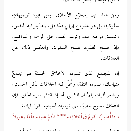
وافق رغبته، والباطل ما خالفها.
ومن هنا، فإن إصلاح الأخلاق ليس مجرد توجيهاتٍ
سلوكية، بل هو مشروع إيماني متكامل، يبدأ بتزكية النفس،
وتعميق مراقبة الله، وتربية القلب على الرحمة والتواضع.
فإذا صلح القلب، صلح السلوك، وانعكس ذلك على
العلاقات.
إن المجتمع الذي تسوده الأخلاق الحسنة هو مجتمعٌ
متماسك، تسوده الثقة، وتُحلّ فيه الخلافات بأقل الخسائر،
ويشعر أفراده بالأمان النفسي. أما إذا انتشر سوء الخلق، فإن
التفكك يصبح حتميًا، مهما توفرت أسباب القوة المادية.
وإذا أُصيبَ القومُ في أخلاقِهم*** فأقِمْ عليهم مأتمًا وعويلًا