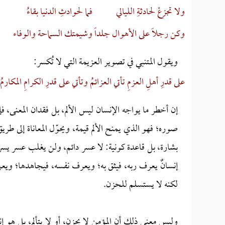
ولا تجزعْ لحادثةِ الليالي
فما لحوادثِ الدنيا بقاءُ
وكن رجلاً على الأهوال جلداً
وشيمتك السماحة والوفاء
ويقول المتنبي في تصوير العزيمة التي لا تُكسر:
على قدرِ أهلِ العزمِ تأتي العزائمُ
وتأتي على قدرِ الكرامِ المكارمُ
إن أخطر ما يواجه الإنسان ليس الألم، بل فقدان المعنى، فإذ
صوره؛ فهو الذي يمنح الألم قيمة، ويحوّل المعاناة إلى طري
بشارة، بل قاعدة كونية: لا عسر دائم، ولن يغلب عسر يسر
إنسانٌ يعرف ربه، فيثق به؛ ويعرف نفسه، فيجاهدها؛ ويعرف ا
لكنه لا يستسلم للحزن.
وليس معنى ذلك أن المؤمن لا يحزن، أو لا يتألم، بل هو إن