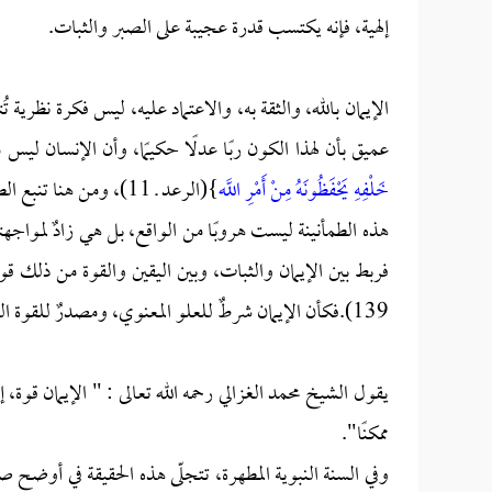
إلهية، فإنه يكتسب قدرة عجيبة على الصبر والثبات.
الإيمان بالله، والثقة به، والاعتماد عليه، ليس فكرة نظرية 
عميق بأن لهذا الكون ربًا عدلًا حكيمًا، وأن الإنسان ليس م
خَلْفِهِ يَحْفَظُونَهُ مِنْ أَمْرِ اللَّه
}(الرعد ـ 11)، ومن هنا تنبع الطمأنينة: {
هذه الطمأنينة ليست هروبًا من الواقع، بل هي زادٌ لمواجهت
فربط بين الإيمان والثبات، وبين اليقين والقوة من ذلك قو
139).فكأن الإيمان شرطٌ للعلو المعنوي، ومصدرٌ للقوة النفسية التي تمنع الانكسار.
يقول الشيخ محمد الغزالي رحمه الله تعالى : " الإيمان قو
ممكنًا".
وفي السنة النبوية المطهرة، تتجلّى هذه الحقيقة في أوضح 