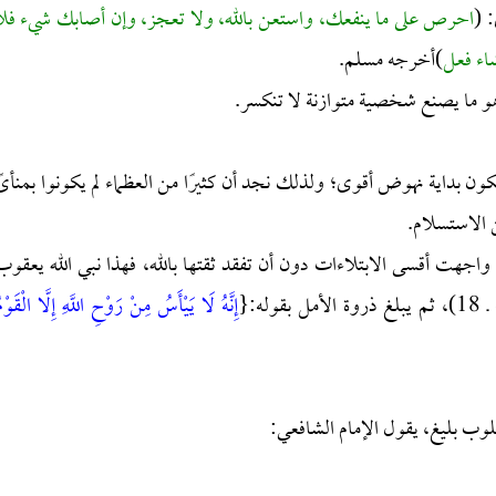
 (
احرص على ما ينفعك، واستعن بالله، ولا تعجز، وإن أصابك شيء فلا
شاء فعل
)أخرجه مسلم.
هو ما يصنع شخصية متوازنة لا تنكسر.
يكون بداية نهوض أقوى؛ ولذلك نجد أن كثيرًا من العظماء لم يكونوا بمنأىً
ن الاستسلام.
تي واجهت أقسى الابتلاءات دون أن تفقد ثقتها بالله، فهذا نبي الله يعقوب
بقوله:{
إِنَّهُ لَا يَيْأَسُ مِنْ رَوْحِ اللَّهِ إِلَّا الْقَوْم
سلوب بليغ، يقول الإمام الشافعي: