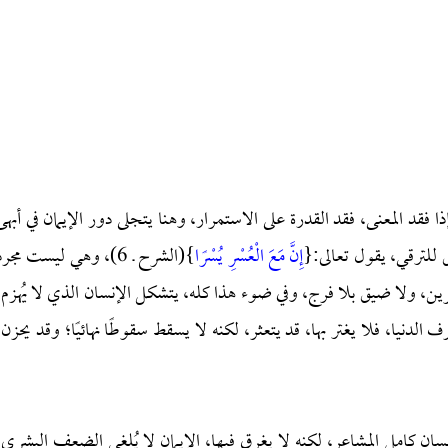
ا فقد المعنى، فقد القدرة على الاستمرار، وهنا يتجلى دور الإيمان في أبهى
ق للترقي، يقول تعالى:{
إِنَّ مَعَ الْعُسْرِ يُسْرًا
}(الشرح ـ 6)، وهي ليست مجر
ين، ولا ضيق بلا فرج، وفي ضوء هذا كله، يتشكل الإنسان الذي لا يُهزم:
لدنيا، فلا يغتر بها، قد يتعثر، لكنه لا يسقط سقوطًا نهائيًا؛ وقد يحزن،
سان كامل المشاعر، لكنه لا يغرق فيها، الإيمان لا يُلغي الضعف البشري،