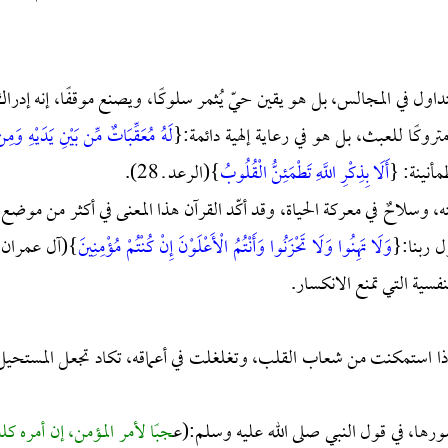
تُتداول في المجالس، بل هو يقين حيّ يُثمر سلوكًا، ويصنع موقفًا، إنه إدراك
تروكًا للعبث، بل هو في رعاية إلهية دائمة:{
لَهُ مُعَقِّبَاتٌ مِّن بَيْنِ يَدَيْهِ وَمِن
أَلَا بِذِكْرِ اللَّهِ تَطْمَئِنُّ الْقُلُوبُ
}(الرعد ـ 28).
ه، وسلاحٌ في معركة الحياة، وقد أكّد القرآن هذا المعنى في أكثر من موضع،
ل ربنا:{
وَلَا تَهِنُوا وَلَا تَحْزَنُوا وَأَنْتُمُ الْأَعْلَوْنَ إِنْ كُنْتُمْ مُؤْمِنِينَ
}(آل عمران ـ
ة، إذا استمكنت من شعاب القلب، وتغلغلت في أعماقه، تكاد تجعل المستحيل
صورها، في قول النبي صلى الله عليه وسلم:(ع
جبًا لأمر المؤمن، إن أمره كله