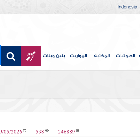
Indonesia
الصوتيات
المكتبة
المواريث
بنين وبنات
538
246889
9/05/2026