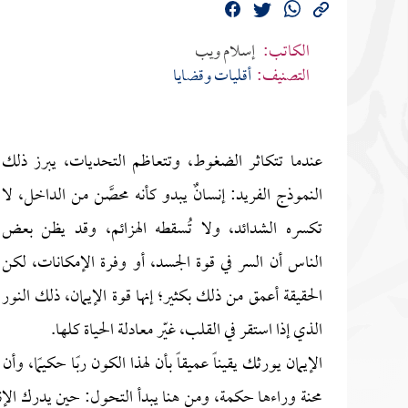
الكاتب:
إسلام ويب
التصنيف:
أقليات وقضايا
عندما تتكاثر الضغوط، وتتعاظم التحديات، يبرز ذلك
النموذج الفريد: إنسانٌ يبدو كأنه محصَّن من الداخل، لا
تكسره الشدائد، ولا تُسقطه الهزائم، وقد يظن بعض
الناس أن السر في قوة الجسد، أو وفرة الإمكانات، لكن
الحقيقة أعمق من ذلك بكثير؛ إنها قوة الإيمان، ذلك النور
الذي إذا استقر في القلب، غيّر معادلة الحياة كلها.
الإيمان يورثك يقيناً عميقاً بأن لهذا الكون ربًا حكيمًا، و
محنة وراءها حكمة، ومن هنا يبدأ التحول: حين يدرك ال