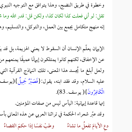
وخطوة في طريق النضج، وهذا يتوافق مع التوجيه النبوي:
تقل: لو أني فعلت كذا لكان كذا، ولكن قل: قدر الله وما 
إنه منهج متكامل يجمع بين العمل، والتوكل، والتسليم، و
الإيمان يعلّم الإنسان أن السقوط لا يعني الهزيمة، بل قد 
عن الإخفاق، لكنهم كانوا يمتلكون إيمانًا عميقًا يمنعهم م
ولعل أبلغ ما يُجسد هذا المعنى، تلك النماذج القرآنية ال
عليه السلام، وقد فقد ابنه، يقول:{
فَصَبْرٌ جَمِيلٌ
}(يوسف ـ 18)، ثم يبلغ ذروة الأمل 
الْكَافِرُونَ
}( يوسف ـ 83).
إنها قاعدة إيمانية: اليأس ليس من صفات المؤمنين.
وقد عبّر شعراء الحكمة في تراثنا العربي عن هذه المعاني بأ
دعِ الأيامَ تفعلُ ما تشاءُ
وطبْ نفسًا إذا حكمَ القضاءُ