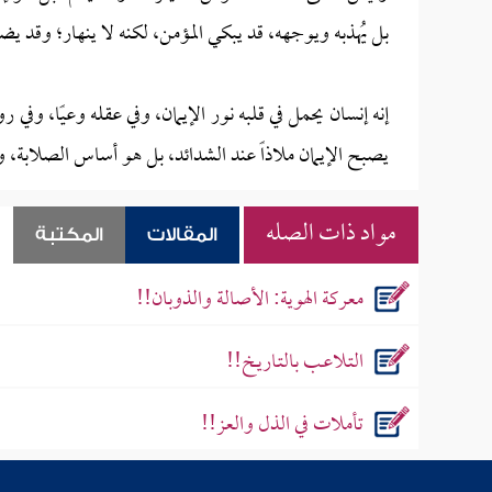
بل يُهذبه ويوجهه، قد يبكي المؤمن، لكنه لا ينهار؛ وقد يضي
إنه إنسان يحمل في قلبه نور الإيمان، وفي عقله وعيًا، وفي ر
يصبح الإيمان ملاذاً عند الشدائد، بل هو أساس الصلابة، ومن
مواد ذات الصله
المقالات
المكتبة
معركة الهوية: الأصالة والذوبان!!
التـلاعـب بالتـاريـخ!!
تأملات في الذل والعز!!