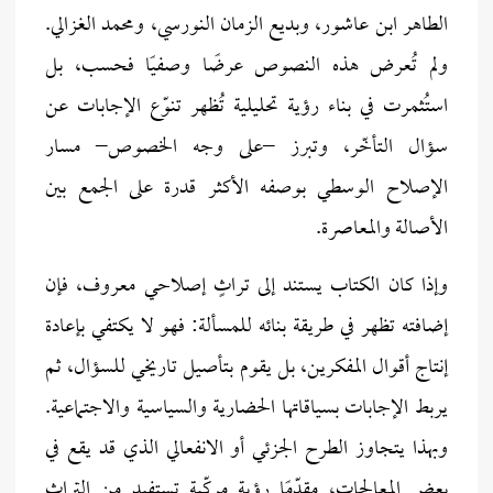
الطاهر ابن عاشور، وبديع الزمان النورسي، ومحمد الغزالي.
ولم تُعرض هذه النصوص عرضًا وصفيًا فحسب، بل
استُثمرت في بناء رؤية تحليلية تُظهر تنوّع الإجابات عن
سؤال التأخّر، وتبرز –على وجه الخصوص– مسار
الإصلاح الوسطي بوصفه الأكثر قدرة على الجمع بين
الأصالة والمعاصرة.
وإذا كان الكتاب يستند إلى تراثٍ إصلاحي معروف، فإن
إضافته تظهر في طريقة بنائه للمسألة: فهو لا يكتفي بإعادة
إنتاج أقوال المفكرين، بل يقوم بتأصيل تاريخي للسؤال، ثم
يربط الإجابات بسياقاتها الحضارية والسياسية والاجتماعية.
وبهذا يتجاوز الطرح الجزئي أو الانفعالي الذي قد يقع في
بعض المعالجات، مقدّمًا رؤية مركّبة تستفيد من التراث