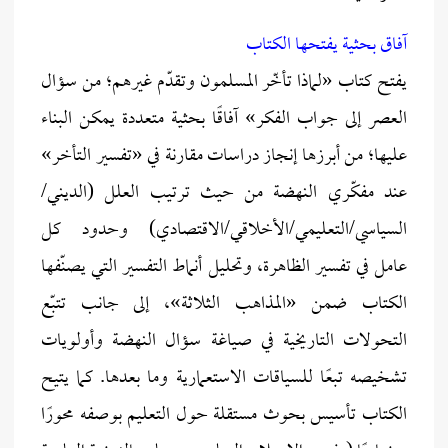
آفاق بحثية يفتحها الكتاب
يفتح كتاب «لماذا تأخّر المسلمون وتقدّم غيرهم؛ من سؤال
العصر إلى جواب الفكر» آفاقًا بحثية متعددة يمكن البناء
عليها؛ من أبرزها إنجاز دراسات مقارنة في «تفسير التأخر»
عند مفكّري النهضة من حيث ترتيب العلل (الديني/
السياسي/التعليمي/الأخلاقي/الاقتصادي) وحدود كل
عامل في تفسير الظاهرة، وتحليل أنماط التفسير التي يصنّفها
الكتاب ضمن «المذاهب الثلاثة»، إلى جانب تتبّع
التحولات التاريخية في صياغة سؤال النهضة وأولويات
تشخيصه تبعًا للسياقات الاستعمارية وما بعدها. كما يتيح
الكتاب تأسيس بحوث مستقلة حول التعليم بوصفه محورًا