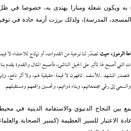
ء به ويكون شعلة ومنارا يهتدى به، خصوصا في ظل
 المسجد، المدرسة)، ولذلك برزت أزمة حادة في توفر
ناعة الرموز، حيث
تصدّر لنا نوعية من القدوات، أو نماذج للاحتذاء لا قيمة
ت التي أصبح لها تأثير على الجيل الناشئ، فأصبح المثال والقدوة يقدم بناءً
 فتصدر المشهد ـ للأسف ـ تافهون لا قيمة حقيقية لهم، ولا أثر نافع، وإنما
السعي إلى رقي مجتمعاتهم، وبناء ذواتهم، وتحسين واقعهم ومستقبلهم.
مع بين النجاح الدنيوي والاستقامة الدينية في محيط
ة الاعتبار للسير العظيمة (كسير الصحابة والعلماء