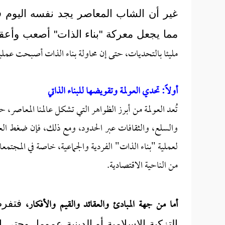
غير أن الشاب المعاصر يجد نفسه اليوم في
مما يجعل معركة "بناء الذات" أصعب وأ
مليئا بالتحديات، حتى إن محاولة بناء الذات أصبحت عملية
أولاً: تحدي العولمة وتقويضها للبناء الذاتي
تُعد العولمة من أبرز الظواهر التي تشكل عالمنا المعاصر،
والسلع، والثقافات عبر الحدود، ومع ذلك، فإن ضغط العولمة
لعملية "بناء الذات" الفردية والجماعية، خاصة في المجتم
من الناحية الاقتصادية.
أما من جهة المبادئ والعقائد والقيم والأفكار،
فتفرض
التزكية الإسلامية أو الدينية عموما، وحتى 