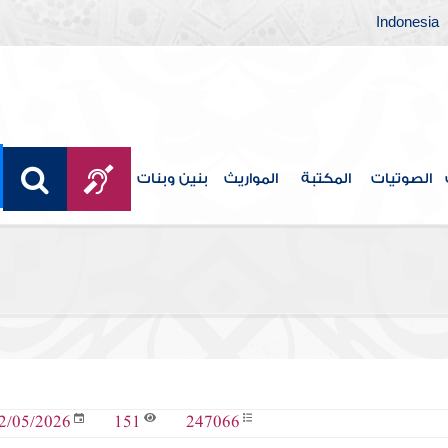
Indonesia
الصوتيات
المكتبة
المواريث
بنين وبنات
151
247066
2/05/2026