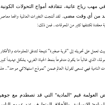
 مهب رياح عاتية، تتقاذفه أمواج التحولات الكونية،
لقد أنتجت التغيرات العالمية واقعا معاصرا
عقد من أي وقت مضى.
 معقدة تكتنفها كثير من المعوقات.. فمن ذلك:
 حيث تعمل على تحويله إلى "قرية صغيرة" نتيجة لتدفق المعلومات والأفكار،
، الذي غالباً ما يكون مدفوعاً بنمط الحياة الغربي، يشكل تهديداً كبيراً
عات النامية فهي تسعى لقولبة العالم ضمن "نموذج استهلاكي موحد".. هذا
 العولمة قيم "المادية" التي قد تصطدم مع جوهر
المبادئ الإنسانية، والأخلاق المتعارف عند عموم الناس