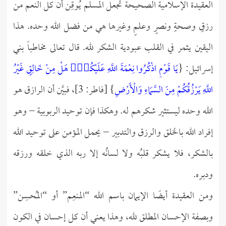
العقيدة الإسلامية الصحيحة تجعل المسلم يُوقِن أن كل النعم من
رزقٍ وصحةٍ ونصرٍ وعلمٍ وغيرها هي من فضل الله وحده. هذا
اليقين يثمر في القلب عبودية الشكر لله. قال تعالى مخاطباً بني
إسرائيل: {
يَا قَوْمِ اذْكُرُوا نِعْمَةَ اللَّهِ عَلَيْكُمْۚ هَلْ مِنْ خَالِقٍ غَيْرُ
اللَّهِ يَرْزُقُكُمْ مِنَ السَّمَاءِ وَالْأَرْضِ
} [فاطر: 3]، فبيَّن أن الرازق هو
الله وحده ليستثير شكرهم له. وهكذا فإن توحيد الربوبية – وهو
إفراد الله بالخلق والرزق والتدبير – يحمل المؤمن على توحيد الله
بالشكر، فلا يشكر قلبُه ولا لسانُه إلا ربه الذي خلقه ورزقه
ودبره.
ومن العقيدة أيضًا الإيمان باسم الله “المنعِم” أو “المُحسِن”
وبصفة الإحسان المطلق لله، وهذا يعني أن كل إحسان في الكون