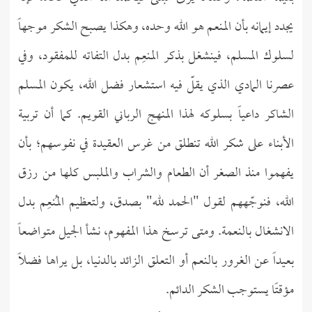
يجدد إيمانه بأن المنعم هو الله وحده، وهكذا يصبح الشكر موجهاً
لسلوك المسلم، فينشغل بذكر المنعِم بدل التفاته للمفقود، وفي
عصرنا المادي الذي يقلّ فيه استشعار فضل الله، يكون المسلم
الشاكر داعياً بسلوكه لهذا المنهج الرباني القويم. كما أن تربية
الأبناء على شكر الله تنطلق من غرس العقيدة في نفوسهم؛ بأن
يفهموا منذ الصغر أن الطعام والشراب والملبس كلها من رزق
الله، فنوجّههم لقول "الحمد لله" بصدق، ولتعظيم المُنعِم بدل
الانشغال بالنعمة. ومتى ترسخ هذا المفهوم، نشأ الجيل متواضعاً
بعيداً عن الغرور بالنعم أو التعلق الزائد بالدنيا، بل يراها فضلًا
مؤقتًا يستوجب الشكر الدائم.