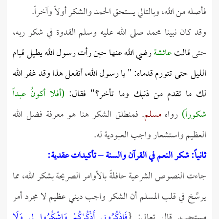
فأصله من الله، وبالتالي يستحق الحمد والشكر أولاً وآخراً.
وقد كان نبينا محمد صلى الله عليه وسلم القدوة في شكر ربه،
حتى
قالت
عائشة
رضي الله عنها حين رأت رسول الله يطيل قيام
الليل حتى تتورم قدماه: "
يا رسول الله، أتفعل هذا وقد غفر الله
لك ما تقدم من ذنبك وما تأخر؟"
فقال:
(أفلا أكونُ عبداً
شكوراً)
رواه
مسلم
. فمنطلق الشكر هنا هو معرفة فضل الله
العظيم واستشعار واجب العبودية له.
ثانياً: شكر النعم في القرآن والسنة – تأكيدات عقدية:
جاءت النصوص الشرعية حافلةً بالأوامر الصريحة بشكر الله، مما
يرسِّخ في قلب المسلم أن الشكر واجب ديني عظيم لا مجرد أمر
مستحب. قال تعالى: {
فَاذْكُرُونِي أَذْكُرْكُمْ وَاشْكُرُوا لِي وَلَا