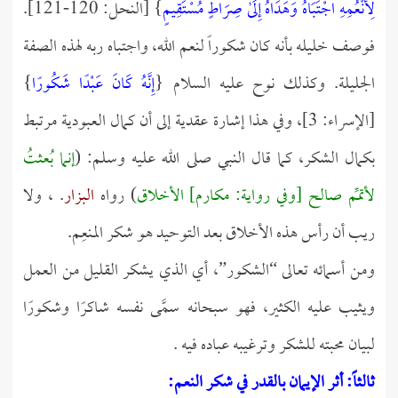
لِأَنْعُمِهِ اجْتَبَاهُ وَهَدَاهُ إِلَىٰ صِرَاطٍ مُسْتَقِيمٍ
} [النحل: 120-121].
فوصف خليله بأنه كان شكوراً لنعم الله، واجتباه ربه لهذه الصفة
الجليلة. وكذلك نوح عليه السلام {
إِنَّهُ كَانَ عَبْدًا شَكُورًا
}
[الإسراء: 3]، وفي هذا إشارة عقدية إلى أن كمال العبودية مرتبط
بكمال الشكر، كما قال النبي صلى الله عليه وسلم: (
إنما بُعثتُ
لأتمِّم صالح [وفي رواية: مكارم] الأخلاق
) رواه
البزار
. ، ولا
ريب أن رأس هذه الأخلاق بعد التوحيد هو شكر المنعِم.
ومن أسمائه تعالى “الشكور”، أي الذي يشكر القليل من العمل
ويثيب عليه الكثير، فهو سبحانه سمَّى نفسه شاكرًا وشكورًا
لبيان محبته للشكر وترغيبه عباده فيه .
ثالثاً: أثر الإيمان بالقدر في شكر النعم: