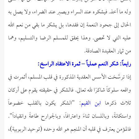
وله ما أخذ. فيشكره عند السراء ويصبر عند الضراء، ولا يصل به
الحال إلى جحود النعمة إن فقدها، بل يشكر ما بقي من نعم الله
عليه التي لا تحصى. وهذا يحقق للمسلم الرضا والتسليم، وهما
من ثمار العقيدة الصادقة.
رابعاً: شكر النعم عملياً – ثمرة الاعتقاد الراسخ:
إذا ترسَّخت الأسس العقدية المذكورة في قلب المسلم، أثمرت في
واقعه سلوكاً شاكرًا لله تعالى. فالشكر في حقيقته يقوم على أركان
ثلاث ذكرها
ابن القيم
: "الشكر يكون بالقلب خضوعاً
واستكانةً، وباللسان ثناءً واعترافاً، وبالجوارح طاعةً وانقياداً".
فالمؤمن يعترف في قلبه أن المنعِم هو الله وحده (توحيد الربوبية)،