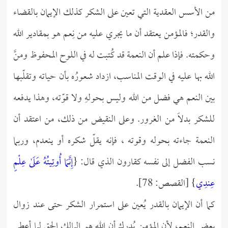
من الأسس العقدية التي تعين على الشكر كذلك الإيمان بالقضاء
والقدر؛ فالمؤمن يعتقد أن ما يجري عليه من نِعم هو بمقادير الله
وحكمته. فإذا علم أن النعمة قد كُتبت له في اللوح المحفوظ ومنَّ
الله بها عليه في الوقت المناسب، ازداد شعورُه بأن حياته وتقلّبها
بين النعم هي فضل من الله وليس بحولهِ ولا قوّته، وهذا يدفعه
للشكر بدلاً من الغرور. وعلى النقيض من ذلك، من اعتقد أن
النعمة جاءته بحوله وقوته ، فإنه يقلّ شكره أو ينعدم، وربما
نسب الفضل إلى نفسه كقارون الذي قال: {
إِنَّمَا أُوتِيتُهُ عَلَىٰ عِلْمٍ
عِندِي
} [القصص: 78].
كما أن الإيمان بالقدر يُعين على استمرار الشكر حتى عند زوال
بعض النعم، لأن المؤمن يُدرك أن الله هو المالك الحق لما أعطى