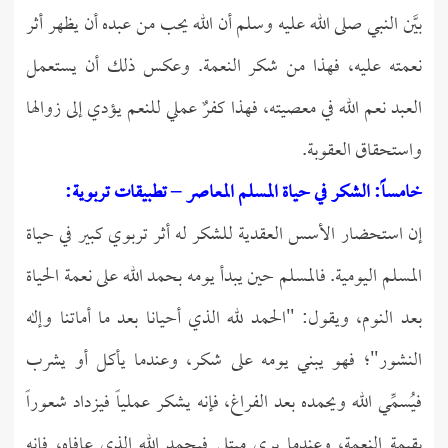
بيَّن النبي صلى الله عليه وسلم أن الله يحب من عبده أن يظهر أثر
نعمته عليه، فهذا من شكر النعمة. وعكس ذلك أن يستعمل
العبد نعم الله في معصيته، فهذا كفرٌ عملي للنعم يؤدي إلى زوالها
واستحقاق العقوبة.
خامساً: الشكر في حياة المسلم المعاصر – تطبيقات تربوية:
إن استحضار الأسس العقدية للشكر له أثر تربوي كبير في حياة
المسلم اليومية. فالمسلم حين يبدأ يومه بحمد الله على نعمة الحياة
بعد النوم، ويقول: "الحمد لله الذي أحيانا بعد ما أماتنا وإله
النشور"؛ فهو يبني يومه على شكر، وعندما يأكل أو يشرب
فيُسمِّي الله ويحمده بعد الفراغ، فإنه يشكر عملياً فيزداد شعوراً
بقيمة النعمة، وعندما يرى مبتلى فيحمد الله الذي عافاه، فإنه