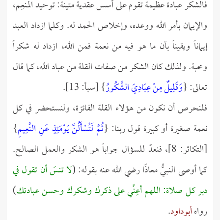
فالشكر عبادة عظيمة تقوم على أسس عقدية متينة: توحيد المنعِم،
والإيمان بأمر الله ووعده، وإخلاص الحمد له. وكلما ازداد العبد
إيماناً ويقيناً بأن ما هو فيه من نعمة فمن الله، ازداد له شكراً
ومحبة. ولذلك كان الشكر من صفات القلة من عباد الله، كما قال
تعالى: {
وَقَلِيلٌ مِنْ عِبَادِيَ الشَّكُورُ
} [سبأ: 13].
فلنحرص أن نكون من هؤلاء القلة الفائزة، ولنستحضر في كل
نعمة صغيرة أو كبيرة قول ربنا: {
ثُمَّ لَتُسْأَلُنَّ يَوْمَئِذٍ عَنِ النَّعِيمِ
}
[التكاثر: 8]، فنعدّ للسؤال جواباً هو الشكر والعمل الصالح.
كما أوصى النبيُّ معاذًا رضي الله عنه بقوله: (
لا تنسَ أن تقول في
دبر كل صلاة: اللهم أعِنِّي على ذكرك وشكرك وحسن عبادتك
)
رواه
أبوداود
.