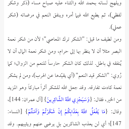
ويلهج لسانه بحمد الله والثناء عليه صباح مساء (ذكر وشكر
لفظي)، ثم يطيع الله فيما أمره وينفق النعم في مرضاته (شكر
عملي).
ومن لطيف ما قيل: "الشكر ترك المعاصي"؛ لأن من شكر نعمة
البصر مثلا أن لا ينظر بها إلى حرام، ومن شكر نعمة المال أن لا
يُنفقه في باطل. لذلك كان الشكر حارساً للنعم من الزوال؛ كما
رُوي: "الشكر قيد النعم" (أي يقيّدها عن الهرب)، ومن لم يشكر
نعمة كادت تفارقه. وقد جعل الله للشكر أثراً مباركاً وهو المزيد
من الخير، فقال: {
وَسَيَجْزِي اللَّهُ الشَّاكِرِينَ
} [آل عمران: 144]،
وقال: {
مَا يَفْعَلُ اللَّهُ بِعَذَابِكُمْ إِنْ شَكَرْتُمْ وَآمَنْتُمْ
} [النساء:
147]؛ أي لن يعذب الشاكرين بل يرضى عنهم ويثيبهم. وقد