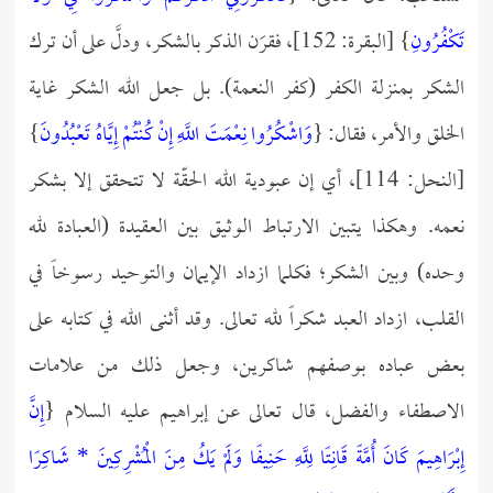
تَكْفُرُونِ
} [البقرة: 152]، فقرَن الذكر بالشكر، ودلَّ على أن ترك
الشكر بمنزلة الكفر (كفر النعمة). بل جعل الله الشكر غاية
الخلق والأمر، فقال: {
وَاشْكُرُوا نِعْمَتَ اللَّهِ إِنْ كُنْتُمْ إِيَّاهُ تَعْبُدُونَ
}
[النحل: 114]، أي إن عبودية الله الحقّة لا تتحقق إلا بشكر
نعمه. وهكذا يتبين الارتباط الوثيق بين العقيدة (العبادة لله
وحده) وبين الشكر؛ فكلما ازداد الإيمان والتوحيد رسوخاً في
القلب، ازداد العبد شكراً لله تعالى. وقد أثنى الله في كتابه على
بعض عباده بوصفهم شاكرين، وجعل ذلك من علامات
الاصطفاء والفضل، قال تعالى عن إبراهيم عليه السلام {
إِنَّ
إِبْرَاهِيمَ كَانَ أُمَّةً قَانِتًا لِلَّهِ حَنِيفًا وَلَمْ يَكُ مِنَ الْمُشْرِكِينَ * شَاكِرًا