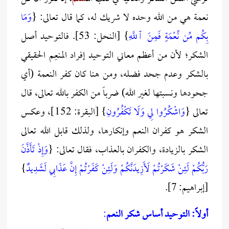
نعمة هي من الله وحده لا شريك له، كما قال تعالى: {
وَمَا
بِكُم مِّن نِّعْمَةٍ فَمِنَ ٱللَّهِ
} [النحل: 53]. فالتوحيد أصل
الشكر؛ لأن من أعظم معاني التوحيد إفراد المنعِم الحقيقي
بالشكر وعدم جحد فضله، ومن هنا كان كفر النعمة (أي
جحودها ونسبتها لغير الله) ضرباً من الكفر بالله تعالى، قال
تعالى {
وَاشْكُرُوا لِي وَلَا تَكْفُرُونِ
} [البقرة: 152]، وعكس
الشكر هو كفران النعم وإنكارها، ولذلك قابل الله تعالى
الشكر بالزيادة، والكفران بالعذاب، فقال تعالى: {
وَإِذْ تَأَذَّنَ
رَبُّكُمْ لَئِنْ شَكَرْتُمْ لَأَزِيدَنَّكُمْ وَلَئِنْ كَفَرْتُمْ إِنَّ عَذَابِي لَشَدِيدٌ
}
[إبراهيم: 7].
أولاً: التوحيد أساس شكر النعم
: