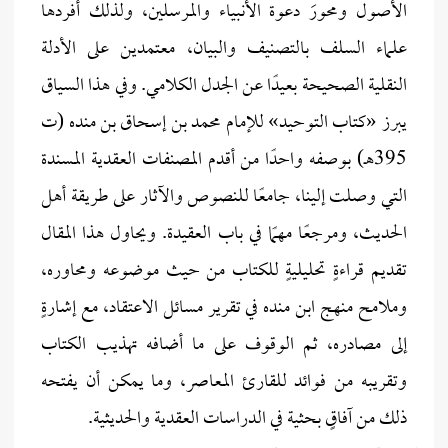
الأصول ومحورَ دعوة الأنبياء والمرسلين، ولذلك أفردها
علماء السلف بالتصنيف والبيان، معتمدين على الأدلة
النقلية الصحيحة بعيدًا عن الجدل الكلامي. وفي هذا السياق
يبرز «كتاب التوحيد» للإمام محمد بن إسحاق بن منده (ت
395هـ) بوصفه واحدًا من أقدم المصنفات العقدية المسندة
التي وصلت إلينا، جامعًا للنصوص والآثار على طريقة أهل
الحديث، ومرجعًا مهمًا في باب العقيدة. ويحاول هذا المقال
تقديم قراءةٍ تحليليةٍ للكتاب من حيث موضوعه ومحاوره،
وملامح منهج ابن منده في تقرير مسائل الاعتقاد، مع إشارةٍ
إلى مصادره، ثم الوقوف على ما أضافه تهذيب الكتاب
وتقريبه من فوائد للقارئ المعاصر، وما يمكن أن يفتحه
ذلك من آفاقٍ بحثية في الدراسات العقدية والحديثية.