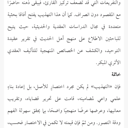
والتفريعات التي قد تُضعف تركيز القارئ، فيبقى ذهنه حاضرًا
مع المقصود دون انصراف. كما أن هذا التهذيب يفتح أفاقا بحثية
متعددة في مجال الدراسات العقدية والحديثية، حيث يتيح
للباحثين الاطلاع على منهج أهل الحديث في تقرير عقيدة
التوحيد، والكشف عن الخصائص المنهجية للتأليف العقدي
الأثري المبكر.
خاتمة
فإن «التهذيب» لم يكن مجرد اختصارٍ للأصل، بل إعادة بناءٍ
علمي واعي لمضامينه، قامت على تحرير قضاياه، وتقريب
معانيها، وعرضها عرضًا منهجيًا واضحًا، بما يحقق سهولة الفهم
ودقة التصور. ومن ثمّ فإن قيمته لا تكمن في الاختصار فحسب،