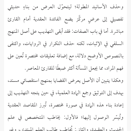
وحذف الأسانيد المطولة؛ ليتحوّل العرض من بناءٍ حديثي
تفصيلي إلى عرضٍ مركَّز يضع الفائدة العقدية أمام القارئ
مباشرة. أما في باب الصفات: فقد أبقى التهذيب على أصل المنهج
السلفي في الإثبات، لكنه حذف التكرار في الروايات، واكتفى
بالنصوص الأوضح دلالة، مع إضافة تعليقات مختصرة تُعين على
فهم المراد، مما يجعل المسألة أكثر ضبطًا للقارئ المعاصر.
وهكذا يتبين أن الأصل يعرض القضايا بمنهج استقصائي مسند،
يهدف إلى التوثيق وجمع المادة العلمية، في حين يتجه التهذيب إلى
إعادة بناء هذه المادة في صورة مختصرة، تُبرز المقاصد العقدية
وتُيسّر الوصول إليها؛ فالأول: يخاطب المتخصص في علم
الحديث والعقيدة، والثاني: يُخاطب طالب العلم المبتدي، وغير