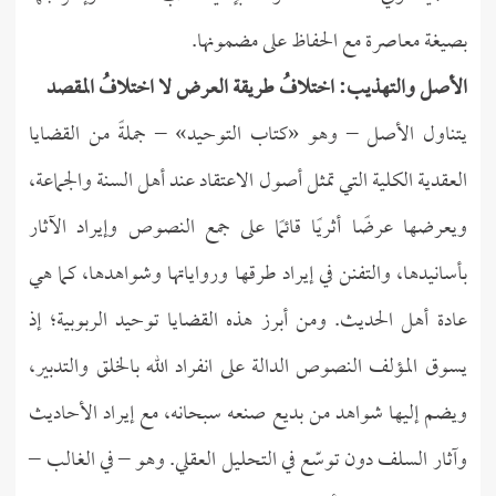
بصيغة معاصرة مع الحفاظ على مضمونها.
الأصل والتهذيب: اختلافُ طريقة العرض لا اختلافُ المقصد
يتناول الأصل – وهو «كتاب التوحيد» – جملةً من القضايا
العقدية الكلية التي تمثل أصول الاعتقاد عند أهل السنة والجماعة،
ويعرضها عرضًا أثريًا قائمًا على جمع النصوص وإيراد الآثار
بأسانيدها، والتفنن في إيراد طرقها ورواياتها وشواهدها، كما هي
عادة أهل الحديث. ومن أبرز هذه القضايا توحيد الربوبية؛ إذ
يسوق المؤلف النصوص الدالة على انفراد الله بالخلق والتدبير،
ويضم إليها شواهد من بديع صنعه سبحانه، مع إيراد الأحاديث
وآثار السلف دون توسّع في التحليل العقلي. وهو – في الغالب –