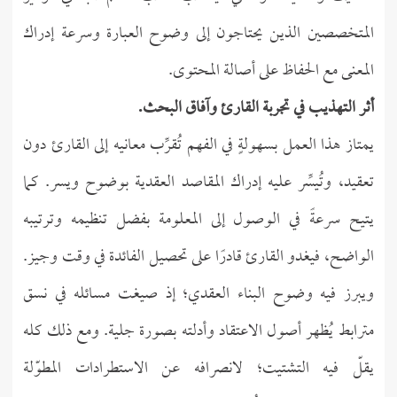
المتخصصين الذين يحتاجون إلى وضوح العبارة وسرعة إدراك
المعنى مع الحفاظ على أصالة المحتوى.
أثر التهذيب في تجربة القارئ وآفاق البحث.
يمتاز هذا العمل بسهولةٍ في الفهم تُقرِّب معانيه إلى القارئ دون
تعقيد، وتُيسِّر عليه إدراك المقاصد العقدية بوضوح ويسر. كما
يتيح سرعةً في الوصول إلى المعلومة بفضل تنظيمه وترتيبه
الواضح، فيغدو القارئ قادرًا على تحصيل الفائدة في وقت وجيز.
ويبرز فيه وضوح البناء العقدي؛ إذ صيغت مسائله في نسق
مترابط يُظهر أصول الاعتقاد وأدلته بصورة جلية. ومع ذلك كله
يقلّ فيه التشتيت؛ لانصرافه عن الاستطرادات المطوّلة