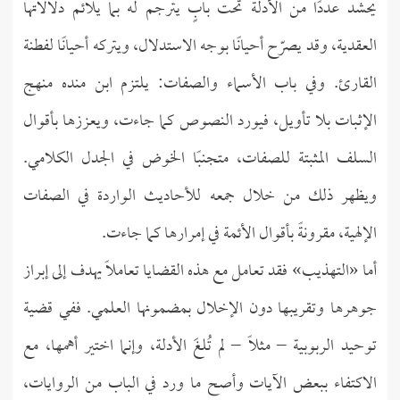
يحشد عددًا من الأدلة تحت بابٍ يترجم له بما يلائم دلالاتها
العقدية، وقد يصرّح أحيانًا بوجه الاستدلال، ويتركه أحيانًا لفطنة
القارئ. وفي باب الأسماء والصفات: يلتزم ابن منده منهج
الإثبات بلا تأويل، فيورد النصوص كما جاءت، ويعززها بأقوال
السلف المثبتة للصفات، متجنبًا الخوض في الجدل الكلامي.
ويظهر ذلك من خلال جمعه للأحاديث الواردة في الصفات
الإلهية، مقرونةً بأقوال الأئمة في إمرارها كما جاءت.
أما «التهذيب» فقد تعامل مع هذه القضايا تعاملاً يهدف إلى إبراز
جوهرها وتقريبها دون الإخلال بمضمونها العلمي. ففي قضية
توحيد الربوبية – مثلًا – لم تُلغَ الأدلة، وإنما اختير أهمها، مع
الاكتفاء ببعض الآيات وأصح ما ورد في الباب من الروايات،