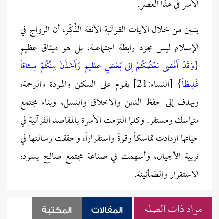
الأُسر في هذا العصر.
يتبين من خلال الآيات القرآنية الآنفة الذِّكْر، أن الزواج في
الإسلام ليس مجرد رابطة اجتماعية، بل هو ميثاق عظيم
{
وَقَدْ أَفْضى بَعْضُكُمْ إِلى بَعْضٍ عظيم وَأَخَذْنَ مِنْكُمْ مِيثاقاً
غَلِيظاً
} [النساء:21] يقوم على السكن والمودة والرحمة،
ويهدف إلى حفظ الدين والأخلاق والنسل، وبناء مجتمع
متماسك ومستقر. وكلما التزمت الأسرة بالمقاصد القرآنية في
حياتها ازدادت تماسكاً وقوةً واستقراراً، وحققت رسالتها في
تربية الأجيال، وأسهمت في صناعة مجتمع صالح يسوده
الاستقرار والطمأنينة.
مواد ذات الصله
المقالات
المكتبة