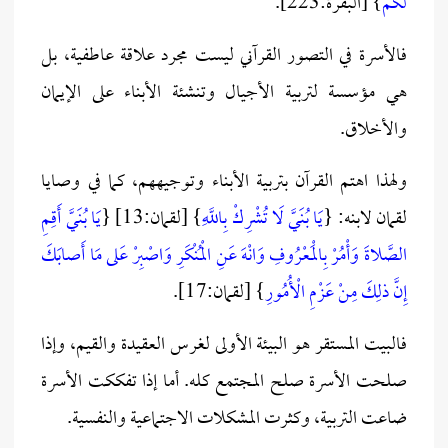
لَكُمْ
} [البقرة:223].
فالأسرة في التصور القرآني ليست مجرد علاقة عاطفية، بل
هي مؤسسة لتربية الأجيال وتنشئة الأبناء على الإيمان
والأخلاق.
ولهذا اهتم القرآن بتربية الأبناء وتوجيههم، كما في وصايا
لقمان لابنه: {
يَا بُنَيَّ لَا تُشْرِكْ بِاللَّهِ
} [لقمان:13] {
يَا بُنَيَّ أَقِمِ
الصَّلاةَ وَأْمُرْ بِالْمَعْرُوفِ وَانْهَ عَنِ الْمُنْكَرِ وَاصْبِرْ عَلى مَا أَصابَكَ
إِنَّ ذلِكَ مِنْ عَزْمِ الْأُمُورِ
} [لقمان:17].
فالبيت المستقر هو البيئة الأولى لغرس العقيدة والقيم، وإذا
صلحت الأسرة صلح المجتمع كله. أما إذا تفككت الأسرة
ضاعت التربية، وكثرت المشكلات الاجتماعية والنفسية.