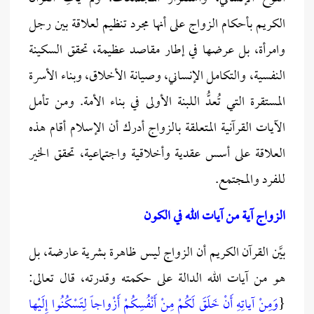
الكريم بأحكام الزواج على أنها مجرد تنظيم لعلاقة بين رجل
وامرأة، بل عرضها في إطار مقاصد عظيمة، تحقق السكينة
النفسية، والتكامل الإنساني، وصيانة الأخلاق، وبناء الأسرة
المستقرة التي تُعدُّ اللبنة الأولى في بناء الأمة. ومن تأمل
الآيات القرآنية المتعلقة بالزواج أدرك أن الإسلام أقام هذه
العلاقة على أسس عقدية وأخلاقية واجتماعية، تحقق الخير
للفرد والمجتمع.
الزواج آية من آيات الله في الكون
بيَّن القرآن الكريم أن الزواج ليس ظاهرة بشرية عارضة، بل
هو من آيات الله الدالة على حكمته وقدرته، قال تعالى:
{
وَمِنْ آياتِهِ أَنْ خَلَقَ لَكُمْ مِنْ أَنْفُسِكُمْ أَزْواجاً لِتَسْكُنُوا إِلَيْها