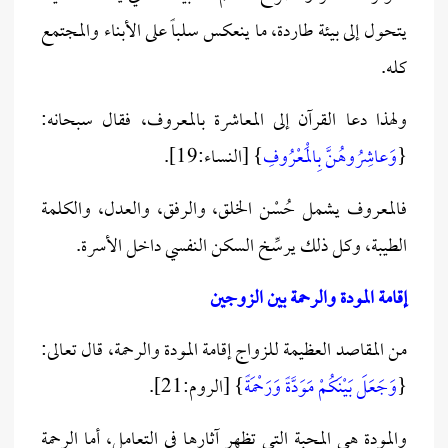
يتحول إلى بيئة طاردة، ما ينعكس سلباً على الأبناء والمجتمع
كله.
ولهذا دعا القرآن إلى المعاشرة بالمعروف، فقال سبحانه:
{
وَعاشِرُوهُنَّ بِالْمَعْرُوفِ
} [النساء:19].
فالمعروف يشمل حُسْن الخلق، والرفق، والعدل، والكلمة
الطيبة، وكل ذلك يرسِّخ السكن النفسي داخل الأسرة.
إقامة المودة والرحمة بين الزوجين
من المقاصد العظيمة للزواج إقامة المودة والرحمة، قال تعالى:
{
وَجَعَلَ بَيْنَكُمْ مَوَدَّةً وَرَحْمَةً
} [الروم:21].
والمودة هي المحبة التي تظهر آثارها في التعامل، أما الرحمة