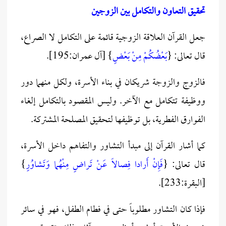
تحقيق التعاون والتكامل بين الزوجين
جعل القرآن العلاقة الزوجية قائمة على التكامل لا الصراع،
قال تعالى: {
بَعْضُكُمْ مِنْ بَعْضٍ
} [آل عمران:195].
فالزوج والزوجة شريكان في بناء الأسرة، ولكل منهما دور
ووظيفة تتكامل مع الآخر. وليس المقصود بالتكامل إلغاء
الفوارق الفطرية، بل توظيفها لتحقيق المصلحة المشتركة.
كما أشار القرآن إلى مبدأ التشاور والتفاهم داخل الأسرة،
قال تعالى: {
فَإِنْ أَرادا فِصالاً عَنْ تَراضٍ مِنْهُما وَتَشاوُرٍ
}
[البقرة:233].
فإذا كان التشاور مطلوباً حتى في فطام الطفل، فهو في سائر