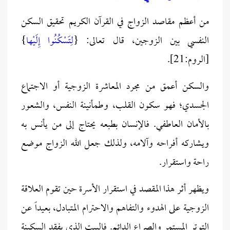
من أعظم مقاصد الزواج في القرآن الكريم تحقيق السكن
النفسي بين الزوجين، قال تعالى: {
لِتَسْكُنُوا إِلَيْها
}
[الروم:21].
والسكن أعمق من مجرد المعاشرة الزوجية أو الاجتماع
الجسدي؛ فهو سكون القلب، وطمأنينة النفس، والشعور
بالأمان العاطفي. فالإنسان بطبعه يحتاج إلى من يأنس به
ويشاركه أفراحه وآلامه، ولذلك جعل الله الزواج موضع
راحة واستقرار.
ويظهر أثر هذا المقصد في استقرار الأسرة حين تقوم العلاقة
الزوجية على الهدوء والتفاهم والاحترام المتبادل، بعيداً عن
التوتر المستمر والصراع الدائم. فالبيت الذي يفقد السكينة