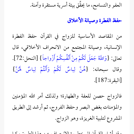
العفو والتسامح، ما يحقِّق بيئة أسرية مستقرة وآمنة.
حفظ الفطرة وصيانة الأخلاق
من المقاصد الأساسية للزواج في القرآن حفظ الفطرة
الإنسانية، وصيانة المجتمع من الانحراف الأخلاقي، قال
تعالى: {
وَاللَّهُ جَعَلَ لَكُمْ مِنْ أَنْفُسِكُمْ أَزْواجاً
} [النحل:72].
وقال سبحانه: {
هُنَّ لِباسٌ لَكُمْ وَأَنْتُمْ لِباسٌ لَهُنَّ
}
[البقرة:187].
فالزواج حصن للعفة والطهارة؛ ولذلك أمر الله المؤمنين
والمؤمنات بغض البصر وحفظ الفروج، ثم أرشد إلى الطريق
المشروع لتلبية الغريزة، وهو الزواج.