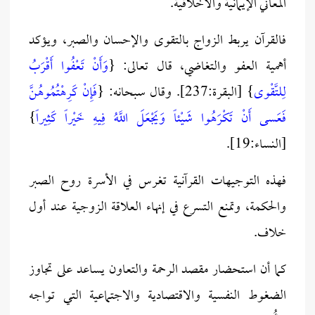
المعاني الإيمانية والأخلاقية.
فالقرآن يربط الزواج بالتقوى والإحسان والصبر، ويؤكد
أهمية العفو والتغاضي، قال تعالى: {
وَأَنْ تَعْفُوا أَقْرَبُ
لِلتَّقْوى
} [البقرة:237]. وقال سبحانه: {
فَإِنْ كَرِهْتُمُوهُنَّ
فَعَسى أَنْ تَكْرَهُوا شَيْئاً وَيَجْعَلَ اللَّهُ فِيهِ خَيْراً كَثِيراً
}
[النساء:19].
فهذه التوجيهات القرآنية تغرس في الأسرة روح الصبر
والحكمة، وتمنع التسرع في إنهاء العلاقة الزوجية عند أول
خلاف.
كما أن استحضار مقصد الرحمة والتعاون يساعد على تجاوز
الضغوط النفسية والاقتصادية والاجتماعية التي تواجه