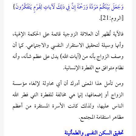
وَجَعَلَ بَيْنَكُمْ مَوَدَّةً وَرَحْمَةً إِنَّ فِي ذلِكَ لَآياتٍ لِقَوْمٍ يَتَفَكَّرُونَ
}
[الروم:21].
فالآية تُظهر أن العلاقة الزوجية قائمة على الحكمة الإلهية،
وأنها وسيلة لتحقيق الاستقرار النفسي والاجتماعي. كما أن
وصف الزواج بأنه من (آيات الله) يدل على عظم شأنه، وأنه
نظام متوافق مع الفطرة الإنسانية.
ومن تأمل هذا المعنى أدرك أن أي محاولة لإلغاء مؤسسة
الزواج أو إضعافها، إنما هي مخالفة للفطرة التي فطر الله
الناس عليها، ولذلك كانت الأسرة المستقرة من أعظم
مظاهر استقامة المجتمع.
تحقيق السكن النفسي والطمأنينة