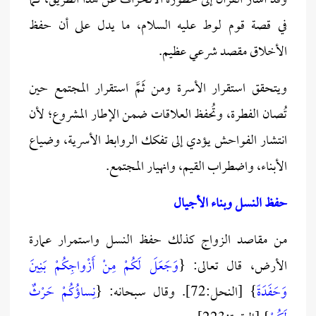
وقد أشار القرآن إلى خطورة الانحراف عن هذا الطريق، كما
في قصة قوم لوط عليه السلام، ما يدل على أن حفظ
الأخلاق مقصد شرعي عظيم.
ويتحقق استقرار الأسرة ومن ثَمَّ استقرار المجتمع حين
تُصان الفطرة، وتُحفظ العلاقات ضمن الإطار المشروع؛ لأن
انتشار الفواحش يؤدي إلى تفكك الروابط الأسرية، وضياع
الأبناء، واضطراب القيم، وانهيار المجتمع.
حفظ النسل وبناء الأجيال
من مقاصد الزواج كذلك حفظ النسل واستمرار عمارة
الأرض، قال تعالى: {
وَجَعَلَ لَكُمْ مِنْ أَزْواجِكُمْ بَنِينَ
وَحَفَدَةً
} [النحل:72]. وقال سبحانه: {
نِساؤُكُمْ حَرْثٌ