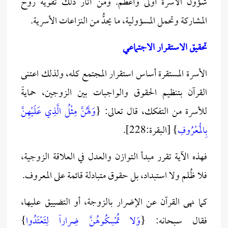
شؤون الأسرة أولى وأعظم. ومن آثار ذلك تقوية روح
المشاركة وتحمل المسؤولية، ما يحدُّ من النزاعات الأسرية.
تحقيق الاستقرار الاجتماعي
الأسرة المستقرة أساس استقرار المجتمع كله، ولذلك اعتنى
القرآن بتنظيم الحقوق والواجبات بين الزوجين، حمايةً
للأسرة من التفكك، قال تعالى: {
وَلَهُنَّ مِثْلُ الَّذِي عَلَيْهِنَّ
بِالْمَعْرُوفِ
} [البقرة:228].
فهذه الآية تقرر مبدأ التوازن والعدل في العلاقة الزوجية،
فلا ظُلم ولا استبداد، بل حقوق متبادلة قائمة على المعروف.
كما نهى القرآن عن الإضرار بالزوجة، أو التضييق عليها،
فقال سبحانه: {
وَلا تُمْسِكُوهُنَّ ضِراراً لِتَعْتَدُوا
}