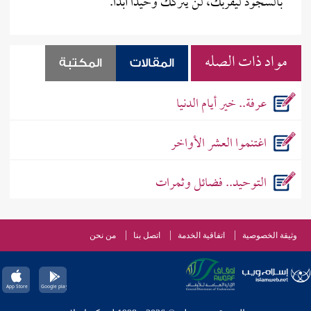
بالسجود ليقربك، لن يتركك وحيداً أبداً.
مواد ذات الصله
المقالات
المكتبة
عرفة.. خير أيام الدنيا
اغتنموا العشر الأواخر
التوحيد.. فضائل وثمرات
وثيقة الخصوصية
اتفاقية الخدمة
اتصل بنا
من نحن