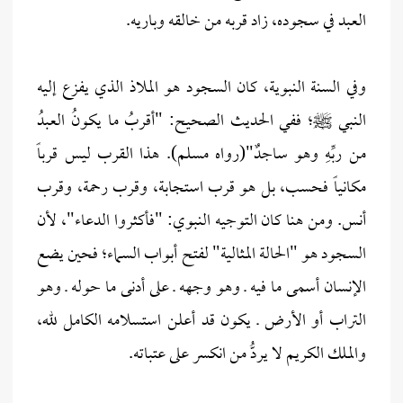
العبد في سجوده، زاد قربه من خالقه وباريه.
وفي السنة النبوية، كان السجود هو الملاذ الذي يفزع إليه
النبي ﷺ؛ ففي الحديث الصحيح: "أقربُ ما يكونُ العبدُ
من ربِّهِ وهو ساجدٌ"(رواه مسلم). هذا القرب ليس قرباً
مكانياً فحسب، بل هو قرب استجابة، وقرب رحمة، وقرب
أنس. ومن هنا كان التوجيه النبوي: "فأكثروا الدعاء"، لأن
السجود هو "الحالة المثالية" لفتح أبواب السماء؛ فحين يضع
الإنسان أسمى ما فيه ـ وهو وجهه ـ على أدنى ما حوله ـ وهو
التراب أو الأرض ـ يكون قد أعلن استسلامه الكامل لله،
والملك الكريم لا يردُّ من انكسر على عتباته.