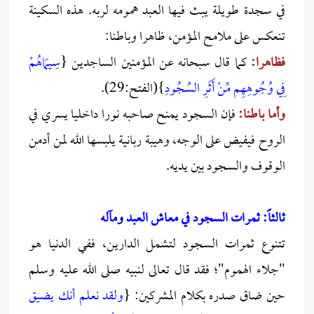
في سجدة طويلة يبث فيها العبد همومه لربه. هذه السكينة
تنعكس على ملامح المؤمن، ظاهرا وباطنا:
فظاهرا:
كما قال سبحانه عن المؤمنين الساجدين {
سِيمَاهُمْ
فِي وُجُوهِهِم مِّنْ أَثَرِ السُجُودِ
}(الفتح:29).
وأما باطنا:
فإن السجود يمنح صاحبه نورا داخليا يسري في
الروح فيفيض على الوجه، وهيبة ربانية يلبسها الله لمن أدمن
الوقوف والسجود بين يديه.
ثالثاً: ثمرات السجود في معاش العبد ومآله
تتنوع ثمرات السجود لتشمل الدارين، ففي الدنيا هو
"جلاء الهموم"؛ فقد قال تعالى لنبيه صلى الله عليه وسلم
حين ضاق صدره بكلام المشركين: {
ولقد نعلم أنك يضيق