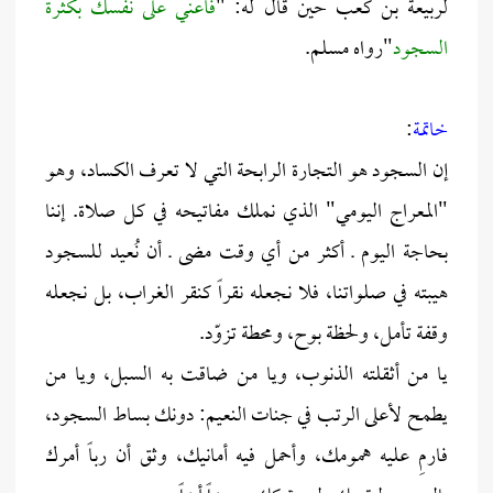
لربيعة بن كعب حين قال له: "
فأعني على نفسك بكثرة
السجود
"رواه مسلم.
خاتمة
:
إن السجود هو التجارة الرابحة التي لا تعرف الكساد، وهو
"المعراج اليومي" الذي نملك مفاتيحه في كل صلاة. إننا
بحاجة اليوم ـ أكثر من أي وقت مضى ـ أن نُعيد للسجود
هيبته في صلواتنا، فلا نجعله نقراً كنقر الغراب، بل نجعله
وقفة تأمل، ولحظة بوح، ومحطة تزوّد.
يا من أثقلته الذنوب، ويا من ضاقت به السبل، ويا من
يطمح لأعلى الرتب في جنات النعيم: دونك بساط السجود،
فارمِ عليه همومك، وأحمل فيه أمانيك، وثق أن رباً أمرك