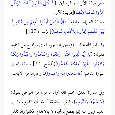
وهو صفة الأنبياء والمرسلين: (
إذَا تُتْلَىٰ عَلَيْهِمْ آيَاتُ الرَّحْمَٰنِ
خَرُّوا سُجَّدًا وَبُكِيًّا
)[مريم:58].
وصفة العلماء العاملين: (
إِنَّ الَّذِينَ أُوتُوا الْعِلْمَ مِن قَبْلِهِ إِذَا
يُتْلَىٰ عَلَيْهِمْ يَخِرُّونَ لِلْأَذْقَانِ سُجَّدًا
)[الإسراء:107]
وقد أمر الله عباده المؤمنين بالسجود له في مواضع من كتابه،
كقوله: (
يَا أَيُّهَا الَّذِينَ آمَنُوا ارْكَعُوا وَاسْجُدُوا وَاعْبُدُوا رَبَّكُمْ
وَافْعَلُوا الْخَيْرَ لَعَلَّكُمْ تُفْلِحُونَ
)[الحج: 77].، وكقوله في
سورة النجم: (
فاسجدوا لله واعبدوا
).. وغيرها من الآيات.
وفي سورة العلق، ختم الله أول ما نزل من الوحي بقوله:
{
وَاسْجُدْ وَاقْتَرِبْ
}، ليقرر حقيقة أزلية: أن القرب ما بين
العبد وبين الله إنما يقطع بالجباه لا بالأقدام. فكلما زاد تذلل