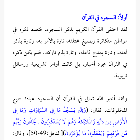
أولاً: السجود في القرآن
لقد احتفى القرآن الكريم بذكر السجود، فتعدد ذكره في
مواطن متكاثرة وبصيغ مختلفة، تارة بالأمر به، وتارة بذكر
أهله، وتارة بمدح فاعله، وتارة بذم تاركه.. فلم يكن ذكره
في القرآن مجرد أخبار، بل كانت أوامر تشريعية ورسائل
تربوية.
ولقد أخبر الله تعالى في القرآن أن السجود عبادة جميع
المخلوقات، فقال: (
وَلِلَّهِ يَسْجُدُ مَا فِي السَّمَاوَاتِ وَمَا فِي
الْأَرْضِ مِن دَابَّةٍ وَالْمَلَائِكَةُ وَهُمْ لَا يَسْتَكْبِرُونَ . يَخَافُونَ رَبَّهُم
مِّن فَوْقِهِمْ وَيَفْعَلُونَ مَا يُؤْمَرُونَ
)[النحل:49-50]، وقال: