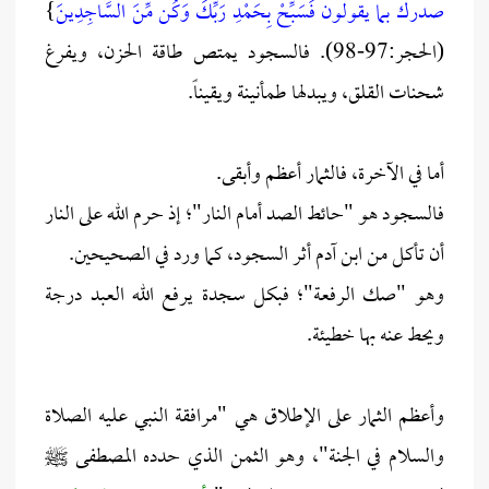
صدرك بما يقولون فَسَبِّحْ بِحَمْدِ رَبِّكَ وَكُن مِّنَ السَّاجِدِينَ
}
(الحجر:97-98). فالسجود يمتص طاقة الحزن، ويفرغ
شحنات القلق، ويبدلها طمأنينة ويقيناً.
أما في الآخرة، فالثمار أعظم وأبقى.
فالسجود هو "حائط الصد أمام النار"؛ إذ حرم الله على النار
أن تأكل من ابن آدم أثر السجود، كما ورد في الصحيحين.
وهو "صك الرفعة"؛ فبكل سجدة يرفع الله العبد درجة
ويحط عنه بها خطيئة.
وأعظم الثمار على الإطلاق هي "مرافقة النبي عليه الصلاة
والسلام في الجنة"، وهو الثمن الذي حدده المصطفى ﷺ