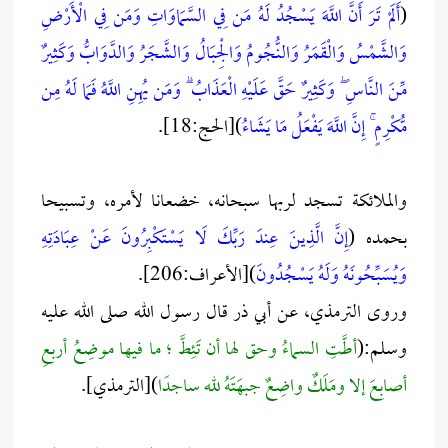
(
أَلَمْ تَرَ أَنَّ اللَّهَ يَسْجُدُ لَهُ مَن فِي السَّمَاوَاتِ وَمَن فِي الْأَرْضِ
وَالشَّمْسُ وَالْقَمَرُ وَالنُّجُومُ وَالْجِبَالُ وَالشَّجَرُ وَالدَّوَابُّ وَكَثِيرٌ
مِّنَ النَّاسِ ۖ وَكَثِيرٌ حَقَّ عَلَيْهِ الْعَذَابُ ۗ وَمَن يُهِنِ اللَّهُ فَمَا لَهُ مِن
مُّكْرِمٍ ۚ إِنَّ اللَّهَ يَفْعَلُ مَا يَشَاءُ
)[الحج:18].
والملائكة تسجد لربها سبحانه، خضعانا لأمره، وتسبيحا
بحمده (
إِنَّ الَّذِينَ عِندَ رَبِّكَ لَا يَسْتَكْبِرُونَ عَنْ عِبَادَتِهِ
وَيُسَبِّحُونَهُ وَلَهُ يَسْجُدُونَ
)[الأعراف:206].
وروى الترمذي، عن أبي ذر قال رسول الله صلى الله عليه
وسلم:(
أطَّتِ السماءُ وحق لها أن تَئِطَّ ؛ ما فيها موضِعُ أربعِ
أصابِعَ إلا ومَلَكٌ واضِعٌ جبهَتَهُ لله ساجدًا
)[الترمذي].