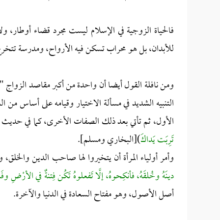
فالحياة الزوجية في الإسلام ليست مجرد قضاء أوطار، و
للأبدان، بل هو محراب تسكن فيه الأرواح، ومدرسة تتخرج 
ومن نافلة القول أيضا أن واحدة من أكبر مقاصد الزواج "إ
التنبيه الشديد في مسألة الاختيار وقيامه على أساس من ا
الأول، ثم تأتي بعد ذلك الصفات الأخرى، كما في حديث 
تَرِبَت يَداكَ
)[البخاري ومسلم].
وأمر أولياء المرأة أن يتخيروا لها صاحب الدين والخلق، 
دينَهُ وخُلقَهُ، فأنكِحوهُ، إلَّا تَفعلوهُ تَكُن فِتنةٌ في الأرْضِ وفَ
أصل الأصول، وهو مفتاح السعادة في الدنيا والآخرة.