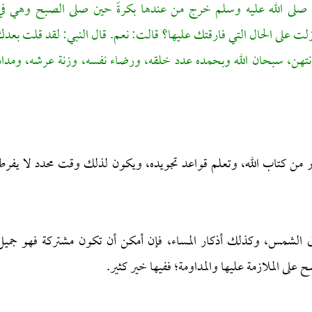
ي صلى الله عليه وسلم خرج من عندها بكرةً حين صلى الصبح وهي في
 على الحال التي فارقتك عليها؟ قالت: نعم. قال النبي: لقد قلت بعدك
نتهن، سبحان الله وبحمده عدد خلقه، ورضاء نفسه، وزنة عرشه، ومداد
در من كتاب الله، وتعلم قواعد تجويده، ويكون لذلك وقت محدد لا يفرط
الشمس، وكذلك أذكار المساء، فإن أمكن أن تكون مشتركة فهو جميل
لى الملازمة عليها والمداومة؛ ففيها خير كثير.