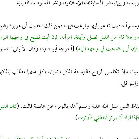
يات، وربما بعض المسابقات الإسلامية، ونشر المعلومات الدينية.
ه وسلم أحاديث تدعو إليها وترغب فيها، فمن ذلك:حديث أبي هريرة رضي
 رجلاً قام من الليل فصلى وأيقظ امرأته، فإن أبت نضح في وجهها الماء،
فإن أبى نضحت في وجهه الماء
) [أخرجه أبو داود، وقال الألباني: حسن
يعين، وإذا تكاسل الزوج فالزوجة تذكر وتعين، وكل منهما مطالب بتذكير
النوافل.
ظ النبي صلى الله عليه وسلم أهله بالوتر، عن عائشة قالت: (
كان النبي
إذا أراد أن يوتر أيقظني فأوترت
).