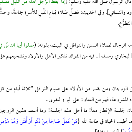
 قال الرسول صلى الله عليه وسلم: (
إذا أيقظَ الرَّجلُ أَهلَهُ منَ اللَّيلِ فصلَّي
ود والنسائي]. وفي الحديثِ: فضلُ صَلاةِ قِيامِ اللَّيلِ للأُسرةِ جماعةً، وحثُّ
لتطوُّعِ.
ه الرجال لصلاة السنن والنوافل في البيت، بقوله: (
صلوا أيها الناسُ في
[البخاري ومسلم].. فيه من الفوائد تذكير الأهل والأولاد وتشجيعهم على
الزوجان ومن يقدر من الأولاد على صيام النوافل "ثلاثة أيام من كل
المشروعة، فهو من التعاون على البر والتقوى..
 لجلسة الإفطار معاً! ما أحلى هذه الجلسة! وما أسعد هذين الزوجين
ا أطيب الحياة في طاعة الله {
مَنْ عَمِلَ صَالِحاً مِنْ ذَكَرٍ أَوْ أُنثَى وَهُوَ مُؤْمِن