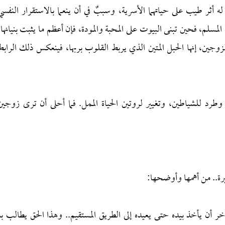
 أثر طيب على حياتهما الأسرية، وسببٌ في أن ينعما بالاستقرار النفسي
سلم، فحين تبنى البيوت على المحبة والمودة، فإن أعظم ما يثبت بنيانها،
الزوجين، إنها الحبل المتين الذي يربط القلوب بربها، فينعكس ذلك الرابط
وطرد للشياطين، وتغيير لروتين الحياة الممل. فما أحلى أن ترى زوجين
يرة.. من أهمها وأوضحها:
خر أن يأخذ بيده حتى يعيده إلى الطريق المستقيم.. وهذا الحق يطالب به