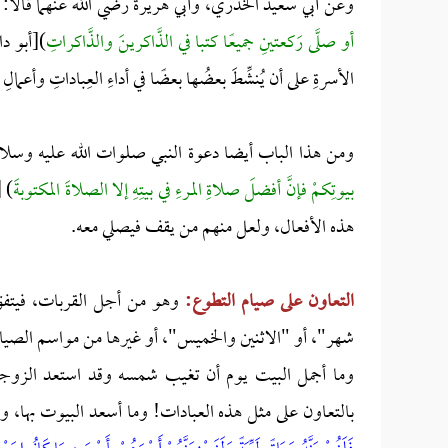
وعن أبي سعيد الخدري، وأبي هريرة رضي الله عنهما قالا:
أو صلَّى رَكعتينِ جميعًا كتبا في الذَّاكرينَ والذَّاكراتِ
)[أبو دا
الأسرةِ على أن يُنشِّطَ بعضُها بعضًا في أداءِ العِباداتِ وأعمالِ ا
ومن هذا الباب أيضا دعوة النبي صلوات الله عليه وسلام
بيوتِكمْ فإنَّ أفضلَ صلاةِ المرءِ في بيتِهِ إلا الصلاةَ المكتوبةَ
) 
هذه الأفعال، ولعل منهم من يقف فيصلي معه.
التعاون على صيام التطوع:
وهو من أجل القربات، فيتفق 
شهر"، أو "الاثنين والخميس"، أو غيرها من مواسم الصيام 
وما أجمل البيت يوم أن تغيب شمسه وقد استعد الزوجان
بالتعاون على مثل هذه العبادات! وما أسعد البيوت بها، وم