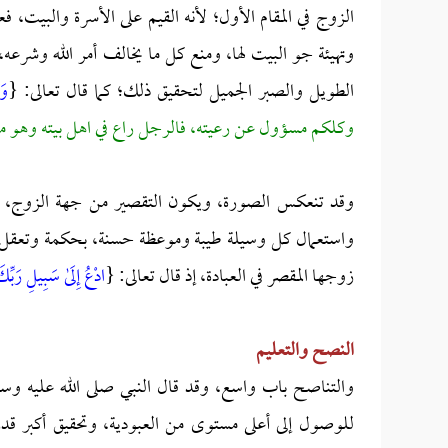
الزوج في المقام الأول؛ لأنه القيم على الأسرة والبيت، فع
وتهيئة جو البيت لها، ومنع كل ما يخالف أمر الله وشرع
الطويل والصبر الجميل لتحقيق ذلك؛ كما قال تعالى: {
وَ
وكلكم مسؤول عن رعيته، فالرجل راع في اهل بيته وهو م
وقد تنعكس الصورة، ويكون التقصير من جهة الزوج، فعل
واستعمال كل وسيلة طيبة وموعظة حسنة، بحكمة وتعقل، ح
زوجها المقصر في العبادة، إذ قال تعالى: {
ادْعُ إِلَىٰ سَبِيلِ رَبِّكَ
النصح والتعليم
والتناصح باب واسع، وقد قال النبي صلى الله عليه وسل
للوصول إلى أعلى مستوى من العبودية، وتحقيق أكبر قد