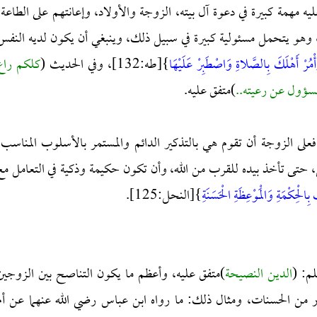
ليه مهمة كبيرة في دعوة آل بيته، الزوجة والأولاد، وإعانتهم على الطاعة،
ه، وهو يتحمل مسئولية كبيرة في سبيل ذلك، وينبغي أن يكون لديه النفس
أْمُرْ أَهْلَكَ بِالصَّلاةِ وَاصْطَبِرْ عَلَيْهَا
}[طه:132]، وفي الحديث (
كلكم راع
سؤول عن رعيته..
)متفق عليه.
ى الزوجة أن تقوم هي بالتذكير الدائم والمستمر بالأسلوب المناسب،
تى تأخذ بيده للقرب من الله، وأن تكون حكيمة وذكية في التعامل مع
 بِالْحِكْمَةِ وَالْمَوْعِظَةِ الْحَسَنَةِ
}[النحل:125].
م: (
الدين النصيحة
)متفق عليه، وأعظم ما يكون التناصح بين الزوجين
ر من الحسنات، ومثال ذلك: ما رواه ابن عباس رضي الله عنهما عن أم