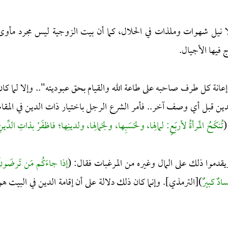
لا نيل شهوات وملذات في الحلال، كما أن بيت الزوجية ليس مجرد مأوى
فيها الأجيال.
عانة كل طرف صاحبه على طاعة الله والقيام بحق عبوديته".. وإلا لما كان
لدين قبل أي وصف آخر.. فأمر الشرع الرجل باختيار ذات الدين في المقام
(
تُنكَحُ المَرأةُ لأربَعٍ: لمالِها، ولحَسَبِها، ولجَمالِها، ولدينِها؛ فاظفَرْ بذاتِ الدِّين
ويقدموا ذلك على المال وغيره من المرغبات فقال: (
إذا جاءَكُم مَن تَرضَونَ
سادٌ كبيرٌ
)[الترمذي]. وإنما كان ذلك دلالة على أن إقامة الدين في البيت هو