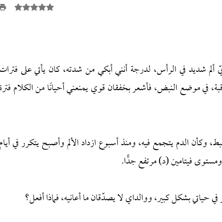
ات بدأ لديّ ألم شديد في الرأس، لدرجة أنني أبكي من شدته، كان يأتي على فترات
لرقبة، في موضع النبض، فأشعر بخفقان قوي يمنعني أحيانًا من الكلام فترة
، وكأن الدم يتجمع فيه، ومنذ أسبوع ازداد الألم وأصبح يتكرر في أيام
، ومستوى فيتامين (د) مرتفع جدًّا.
في حياتي بشكل كبير، ووالداي لا يصدّقان ما أعانيه، فماذا أفعل؟