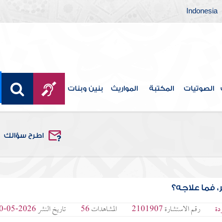
Indonesia
الصوتيات
المكتبة
المواريث
بنين وبنات
اطرح سؤالك
 فما علاجه؟
دة
رقم الاستشارة
2101907
المشاهدات
56
تاريخ النشر
2026-05-10