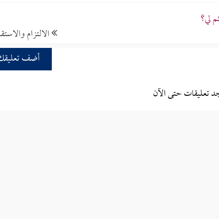
م لي؟
الالتزام والاستقا
أضف تعليقك
جد تعليقات حتى الآن