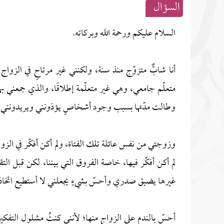
السؤال
السلام عليكم ورحمة الله وبركاته.
أنا شابٌّ متزوّج منذ سنة، ولكنني غير مرتاحٍ في الزوا
متعلّم جامعي، وهي غير متعلّمة إطلاقًا، والذي جمعني به
وطالت مدّتها بسبب وجود أشخاصٍ يؤذونني ويريدونني لفتا
وزوجتي من نفس عائلة تلك الفتاة، ولم أكن أفكّر في الزوا
لم أكن أفكّر فيها، خاصة الفروق التي بيننا، لكن قبل التقد
غيرها يضيق صدري وأحسّ بشيءٍ يجعلني لا أستطيع اتخ
أحسّ بالندم على الزواج منها؛ لأنني كنتُ مشلول التفكي