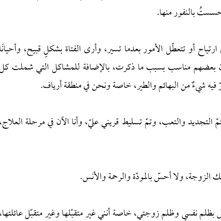
حسستُ بالنفور منها.
ارتياح أو تتعطّل الأمور بعدما تسير، وأرى الفتاة بشكلٍ قبيح، وأحيانًا
م أن بعضهم مناسب بسبب ما ذكرت، بالإضافة للمشاكل التي شملت كل
ّ فيه شيءٌ من البهائم والطير، خاصة ونحن في منطقة أرياف.
يتمّ التجديد والتعب، وتمّ تسليط قريني عليّ، وأنا الآن في مرحلة العلاج،
ك الزوجة، ولا أحسّ بالمودّة والرحمة والأنس.
ظلم نفسي وظلم زوجتي، خاصة أنني غير متقبّلها وغير متقبّل عائلتها،