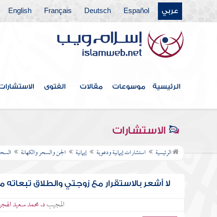
عربي
Español
Deutsch
Français
English
الرئيسية
موسوعات
مقالات
الفتوى
الاستشارات
الاستشارات
الرئيسية
استشارات إيمانية ودعوية
إيمانية
الجن والسحر والكهانة
السحر
لا أشعر بالاستقرار مع زوجتي والطلاق تبعاته 
المجيب
د. محمد سعيد الهج