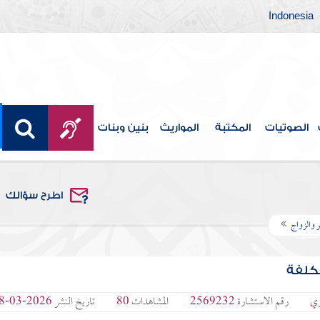
Indonesia
الصوتيات
المكتبة
المواريث
بنين وبنات
اطرح سؤالك
 والزواج
مكلفة
ري
رقم الاستشارة
2569232
المشاهدات
80
تاريخ النشر
2026-03-08