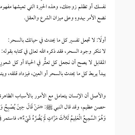
نفسك أو تظلم زوجتك، وهذه الحيرة التي تعيشها مفهومة؛ 
نضع الأمر بهدوءٍ وعلى ميزان الشرع والعقل.
أولًا: لا تجعل تفسير كل ما يحدث في حياتك بالسحر:
لا ننكر وجود السحر، فقد ذكره الله تعالى في كتابه بقوله: {وَمَا كَفَر
المقابل لا يصح أن نجعل كل تعثُّر في الحياة أو كل شعورٍ 
يبدأ يربط كل ما يحدث بالسحر أو العين، فيزداد قلقه، ويتش
والأصل أن الإنسان يتعامل مع الأمور بالأسباب الظاهرة، 
حصن عظيم، وقد قال النبي ﷺ: «مَنْ قَالَ حِينَ يُصْبِحُ وَحِينَ يُمْسِي:
وَهُوَ السَّمِيعُ الْعَلِيمُ ثَلَاثَ مَرَّاتٍ لَمْ يَضُرَّهُ شَيْ