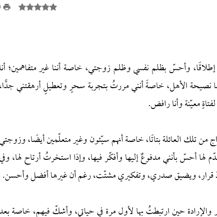
0
ج إطلاقًا، وأحسّ بظلم نفسي وظلم زوجتي، خاصة أننا غير متفاهمين؛ أنا
ا نصيحة الأهل، خاصةً أنني مررتُ بتجربة سحرٍ وتعطيلٍ أرهقتني جدًّا،
ةٍ معيّنة وأنا رافض.
ج من تلك العائلة بتاتًا، خاصة أنهم سيّئون وغير متعلّمين أيضًا، وزوجتي
ّم لها أحسّ بأنني مدفوعٌ إليها وأفكّر فيها، وإذا استخرتُ أرتاح لها، وفي
اذ قرار، ويضيق صدري، وتفكيري مشتّت، رغم أن غيرها أفضل وأحسن.
ر والإرادة حين ارتبطتُ بها لأول مرة في حياتي، وأشكّ فيهم، خاصة بعد