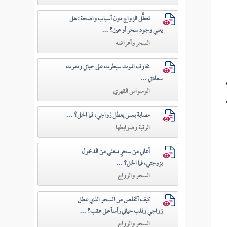
تعطُّل الزواج دون أسباب واضحة: هل
يعني وجود سحر أو عين؟ ...
السحر وأعراضه
مخاوف الموت سيطرت على حياتي ودمرت
سعادتي ...
الوسواس القهري
مصابة بمس يعطل زواجي، فما الحل؟ ...
الرقية وضوابطها
أعاني من سحرٍ منعني من الدخول
بزوجتي، فما الحل؟ ...
السحر والزواج
كيف أتخلص من السحر الذي عطل
زواجي وقلب حياتي رأساً على عقب؟ ...
السحر والزواج