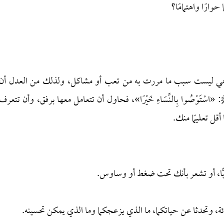
ارًا واهتمامًا؟
هي ليست سبب ما مررت به من تعب أو مشاكل، ولذلك من العدل أن
اسْتَوْصُوا بِالنِّسَاءِ خَيْرًا»، فحاول أن تتعامل معها برفق، وأن تتعرف
أقل تعليمًا منك.
فسيًّا، أو تشعر بأنك تحت ضغط أو وساوس.
 وتحدثا عن حياتكما، ما الذي يزعجكما وما الذي يمكن تحسينه.