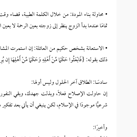
• محاولة بناء المودة: من خلال الكلمة الطيبة، قضاء وقت
تمامًا عندما بدأ الزوج ينظر إلى زوجته بعين الرحمة لا بعين ال
• الاستعانة بشخص حكيم من العائلة: إن استمرت المش
ذلك بقوله: {فَابْعَثُوا حَكَمًا مِّنْ أَهْلِهِ وَحَكَمًا مِّنْ أَهْلِهَا إِن يُرِيدَا
سادسًا: الطلاق آخر الحلول وليس أولها:
إن حاولت الإصلاح فعلًا، وبذلت جهدك، وبقي النفور شد
شرعيًّا موجودًا في الإسلام، لكن ينبغي أن يأتي بعد تف
وأخيرًا: