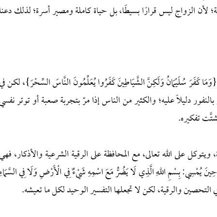
لأن الزواج ليس قرارًا بسيطًا، بل حياة كاملة ومصير أسرة؛ لذلك دعنا
َ سُلَيْمَانُ وَلَكِنَّ الشَّيَاطِينَ كَفَرُوا يُعَلِّمُونَ النَّاسَ السِّحْرَ}، لكن في
بالنفور دليلًا عليه؛ والكثير من الناس إذا مرّ بتجربة صعبة أو توتر نفسي
تَّت تفكيره.
ويتوكل على الله تعالى، مع المحافظة على الرقية الشرعية والأذكار، فهي
 بِسْمِ اللهِ الَّذِي لَا يَضُرُّ مَعَ اسْمِهِ شَيْءٌ فِي الْأَرْضِ وَلَا فِي السَّمَاءِ
ءٌ»، فاستمر في التحصين والرقية، لكن لا تجعلها التفسير الوحيد لكل ما تعيشه.