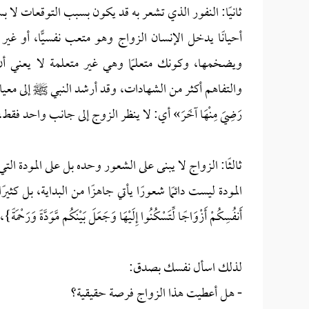
ثانيًا: النفور الذي تشعر به قد يكون بسبب التوقعات لا 
أحيانًا يدخل الإنسان الزواج وهو متعب نفسيًّا، أو غير 
ويضخمها، وكونك متعلمًا وهي غير متعلمة لا يعني أن 
والتفاهم أكثر من الشهادات، وقد أرشد النبي ﷺ إلى معيار مهم في الع
رَضِيَ مِنْهَا آخَرَ» أي: لا ينظر الزوج إلى جانب واحد فق
ثالثًا: الزواج لا يبنى على الشعور وحده بل على المودة التي
المودة ليست دائمًا شعورًا يأتي جاهزًا من البداية، بل كثيرًا ما 
أَنفُسِكُمْ أَزْوَاجًا لِّتَسْكُنُوا إِلَيْهَا وَجَعَلَ بَيْنَكُم مَّو
لذلك اسأل نفسك بصدق:
- هل أعطيت هذا الزواج فرصة حقيقية؟