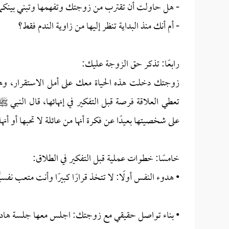
- هل حاولت أن تقترب من زوجتك وتفهمها وتبني بينكما حو
- أم أنك منذ البداية تنظر إليها من زاوية الندم فقط؟
رابعًا: تذكر حق الزوجة عليك:
زوجتك دخلت هذه الحياة معك على أمل الاستقرار، و
تعطي العلاقة فرصة قبل التفكير في إنهائها، قال النبي ﷺ: «
على شخصيتها بعيدًا عن فكرة أنها من عائلة لا تحبها أو أنها 
خامسًا: خطوات عملية قبل التفكير في الطلاق:
• هدوء النفس أولًا: لا تتخذ قرارًا كبيرًا وأنت متعب ن
• بناء تواصل حقيقي مع زوجتك: اجلس معها جلسة هادئة،