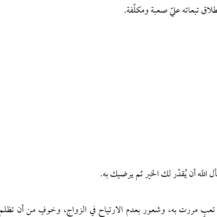
اق تبعاته عليّ صعبة ومكلّفة.
لله أن يُقدّر لك الخير ثم يرضيك به.
تعبٍ مررت به، وشعور بعدم الارتياح في الزواج، وخوفٍ من أن تظلم