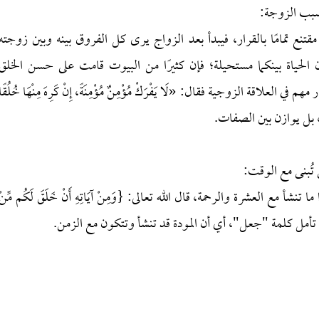
بسبب الزوجة:
مقتنع تمامًا بالقرار، فيبدأ بعد الزواج يرى كل الفروق بينه وبين زوجته
الحياة بينكما مستحيلة؛ فإن كثيرًا من البيوت قامت على حسن الخلق
لاقة الزوجية فقال: «لَا يَفْرَكْ مُؤْمِنٌ مُؤْمِنَةً، إِنْ كَرِهَ مِنْهَا خُلُقًا
ط، بل يوازن بين الصفات.
 تُبنى مع الوقت:
تنشأ مع العشرة والرحمة، قال الله تعالى: {وَمِنْ آيَاتِهِ أَنْ خَلَقَ لَكُم مِّنْ
َدَّةً وَرَحْمَةً}، تأمل كلمة "جعل"، أي أن المودة قد تنشأ وتتكون مع الزمن.