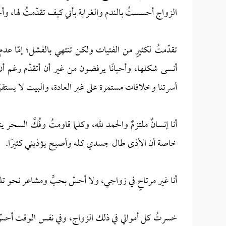
الزواج أحسستُ بالندم والغرابة بأني كيف تقدّمتُ لها، وأ
تقدّمتُ لكثيرٍ من الفتيات ولكن تنتهي بالفشل؛ إمّا عدم 
أنسى شكلها، وأحيانًا يرفضون من غير أن أتقدّم رغ
أسرتنا وخلافات مستمرة على غير العادة، والبيت لا يستقر
أنا إنسانٌ ملتزمٌ والحمد لله، وكلما قاومتُ وفُكَّ السحر 
خاصة أن الأذى طال جسدي كله وأصبح يؤذيني كثيرًا.
أنا غير مرتاحٍ في زواجي، ولا أحسّ بحبٍّ ومشاعر نحو تل
خسرتُ كل أموالي في ذلك الزواج، وفي نفس الوقت أحسّ ب