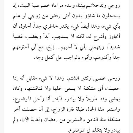
زوجي وتدخلاتهم بيننا، وعدم مراعاة خصوصية البيت، إذ
يستحلون ما شاؤوا بدون أدنى رفض من زوجي لو علم
بأي شيء، وهذا أيضاً شيء يكدر خاطري جداً. أحاول أن
أتجاوز وأشرح له، لكنه لا يستجيب أبداً ويغضب غضباً
شديداً، ويتهمني بأني لا أحبهم... إلخ، مع أني أحترمهم
جداً وأقدرهم، وأقوم بالواجب على أكمل وجه.
زوجي عصبي وكثير الشتم، وهذا لا شيء مقابل أنه إذا
حصلت أي مشكلة لا يسعى لحلها ولا لمناقشتها، وكان
يمضي وقتا طويلًا ولا يبادر، فأبادر أنا وأحل الموضوع،
واستمر هذا الحال طيلة فترة الزواج، إلى أن حصلت آخر
مشكلة منذ الثامن والعشرين من رمضان ولغاية الآن، ولم
يبادر ولا يتكلم في الموضوع.