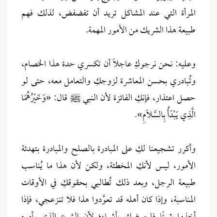
المرأة التي عند المشاكل تريد أن تفضفض، لذلك فهم
طبيعة هذا الشريك من الأمور المهمة.
وعليه: نحن نرجوكِ عاجلًا أن تكسري حدة هذا الخصام،
وتُبادري بحسن المعاشرة لزوجكِ والتعامل معه، حتى لو
حصل اعتذار، فإنكِ الفائزة لأن النبي ﷺ قال: «وَخَيْرُهُمَا
الَّذِي يَبْدَأُ بِالسَّلَامِ».
وأكرر تشجيعنا لكِ على المبادرة بالصلح والمبادرة بتهدئة
الأمور، ليس لأنكِ المخطئة، ولكن لأن هذا ما يُناسب
طبيعة الرجل، وبعد ذلك تُطالبي بحقوقكِ في الأوقات
المناسبة، وإذا كان أهله قد تعوَّدوا هذا فلا تنزعجي، فإذا