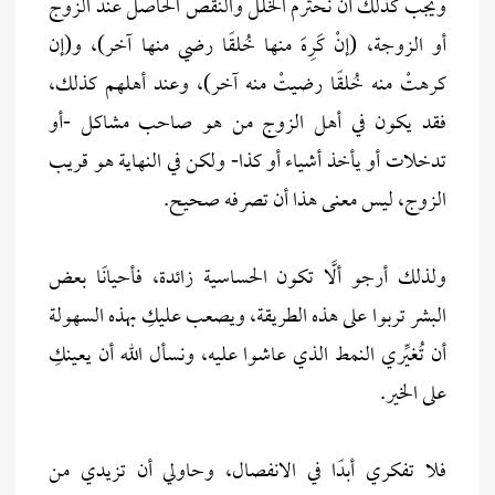
ويجب كذلك أن نحترم الخلل والنقص الحاصل عند الزوج
أو الزوجة، (إنْ كَرِهَ منها خُلقًا رضي منها آخر)، و(إن
كرهتْ منه خُلقًا رضيتْ منه آخر)، وعند أهلهم كذلك،
فقد يكون في أهل الزوج من هو صاحب مشاكل -أو
تدخلات أو يأخذ أشياء أو كذا- ولكن في النهاية هو قريب
الزوج، ليس معنى هذا أن تصرفه صحيح.
ولذلك أرجو ألَّا تكون الحساسية زائدة، فأحيانًا بعض
البشر تربوا على هذه الطريقة، ويصعب عليكِ بهذه السهولة
أن تُغيِّري النمط الذي عاشوا عليه، ونسأل الله أن يعينكِ
على الخير.
فلا تفكري أبدًا في الانفصال، وحاولي أن تزيدي من