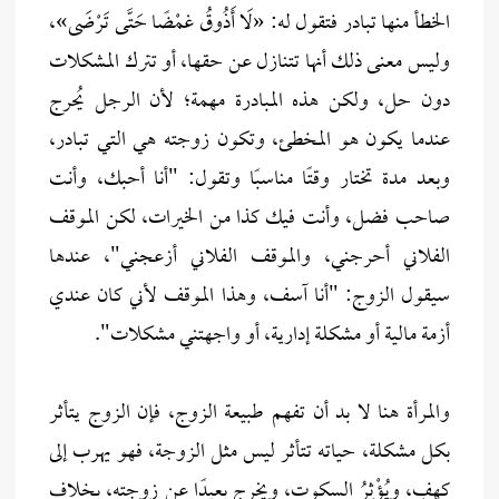
الخطأ منها تبادر فتقول له: «لَا أَذُوقُ غمْضًا حَتَّى تَرْضَى»،
وليس معنى ذلك أنها تتنازل عن حقها، أو تترك المشكلات
دون حل، ولكن هذه المبادرة مهمة؛ لأن الرجل يُحرج
عندما يكون هو المخطئ، وتكون زوجته هي التي تبادر،
وبعد مدة تختار وقتًا مناسبًا وتقول: "أنا أحبك، وأنت
صاحب فضل، وأنت فيك كذا من الخيرات، لكن الموقف
الفلاني أحرجني، والموقف الفلاني أزعجني"، عندها
سيقول الزوج: "أنا آسف، وهذا الموقف لأني كان عندي
أزمة مالية أو مشكلة إدارية، أو واجهتني مشكلات".
والمرأة هنا لا بد أن تفهم طبيعة الزوج، فإن الزوج يتأثر
بكل مشكلة، حياته تتأثر ليس مثل الزوجة، فهو يهرب إلى
كهفٍ، ويُؤْثِرُ السكوت، ويخرج بعيدًا عن زوجته، بخلاف