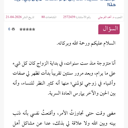
حلًا!
المجيب
د. أحمد الفرجابي
رقم الاستشارة
2572439
المشاهدات
80
تاريخ النشر
2026-04-21
السؤال
6
السلام عليكم ورحمة الله وبركاته.
أنا متزوجة منذ ست سنوات، في بداية الزواج كان كل شيء
على ما يرام، وبعد مرور سنتين تقريباً بدأت تظهر لي صفات
وأشياء في زوجي تؤلمني؛ منها أنه كثير النظر للنساء، وأنه
بين الحين والآخر يمارس العادة السرية.
مضى وقت حتى تجاوزتُ الأمر، وأقنعتُ نفسي بأنه ذنب
بينه وبين الله ولا علاقة لي بذلك، عدا عن مشاكل أهل