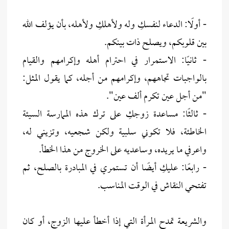
- أولًا: الدعاء لنفسكِ وله ولأهلكِ ولأهله، بأن يؤلف الله
بين قلوبكم، ويصلح ذات بينكم.
- ثانيًا: الاستمرار في احترام أهله وإكرامهم والقيام
بالواجبات تجاههم، وإكرامهم من أجله، كما يقول المثل:
"من أجل عين تكرم ألف عين".
- ثالثًا: مساعدة زوجكِ على ترك هذه الممارسة السيئة
الخاطئة، فلا تكوني سلبية ولكن شجعيه، وتزيني له،
واعرفي ما يريده، وساعديه على الخروج من هذا الخطأ.
- رابعًا: عليكِ أيضًا أن تستمري في المبادرة بالصلح، ثم
تفتحي النقاش في الوقت المناسب.
والشريعة تمدح المرأة التي إذا أخطأ عليها الزوج، أو كان