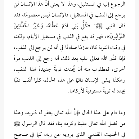
الرجوع إليه في المستقبل، وهذا لا يعني أنَّ هذا الإنسان لن
يرجع إلى الذنب في المستقبل، فالإنسان ليس معصومًا، فقد
قال النبي ﷺ: «كُلُّ بَنِي آدَمَ خَطَّاءٌ، وَخَيْرُ الْخَطَّائِينَ
التَّوَّابُونَ»، فهو قد يقع في الذنب في مستقبل الأيام، ولكنه
في وقت التوبة كان عازمًا صادقًا في أنه لن يرجع إلى الذنب،
فإذا قدَّر الله تعالى عليه بعد ذلك أنه رجع إلى الذنب مرةً
أخرى، فمطلوب منه أن يُحدث توبةً جديدةً لهذا الذنب،
وهكذا يبقى الإنسان دائمًا على هذه الحال، كلما أذنب ذنبًا
يجدد له توبةً مستوفيةً لأركانها.
وما دام على هذا الحال فإنَّ الله تعالى يغفر له ذنوبه، وهذا
من فضل الله تعالى علينا وكرمه بنا، فقد قال الرسول ﷺ
في الحديث القدسي الذي يرويه عن ربه، كما في صحيح