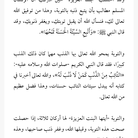
وقد أحسنتِ -ابنتنا العزيزة- حين أدركتِ أنَّ الإنسان
المسلم مطالب بأن يتبع ذنبه بالتوبة، وهذا من توفيق الله
تعالى لكِ، فنسأل الله أن يقبل توبتكِ، ويغفر ذنوبكِ، وقد
قال النبي ﷺ: «وَأَتْبِعِ السَّيِّئَةَ الْحَسَنَةَ تَمْحُهَا».
والتوبة يمحو الله تعالى بها الذنب مهما كان ذلك الذنب
كبيرًا، فقد قال النبي الكريم -صلوات الله وسلامه عليه-:
«التَّائِبُ مِنَ الذَّنْبِ كَمَنْ لَا ذَنْبَ لَهُ»، والله تعالى أخبرنا في
كتابه أنه يبدل سيئات التائب حسنات، وهذا فضل عظيم
من الله تعالى.
والتوبة -أيتها البنت العزيزة- لها أركان ثلاثة، إذا حصلت
صحت هذه التوبة، وقبلها الله، وغفر ذنب صاحبها، وهذه