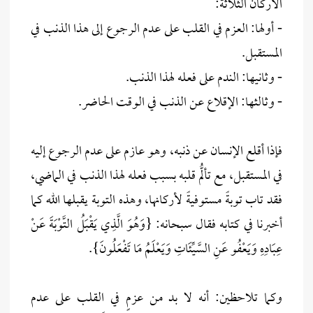
الأركان الثلاثة:
- أولها: العزم في القلب على عدم الرجوع إلى هذا الذنب في
المستقبل.
- وثانيها: الندم على فعله لهذا الذنب.
- وثالثها: الإقلاع عن الذنب في الوقت الحاضر.
فإذا أقلع الإنسان عن ذنبه، وهو عازم على عدم الرجوع إليه
في المستقبل، مع تألُّم قلبه بسبب فعله لهذا الذنب في الماضي،
فقد تاب توبةً مستوفيةً لأركانها، وهذه التوبة يقبلها الله كما
أخبرنا في كتابه فقال سبحانه: {وَهُوَ الَّذِي يَقْبَلُ التَّوْبَةَ عَنْ
عِبَادِهِ وَيَعْفُو عَنِ السَّيِّئَاتِ وَيَعْلَمُ مَا تَفْعَلُونَ}.
وكما تلاحظين: أنه لا بد من عزمٍ في القلب على عدم