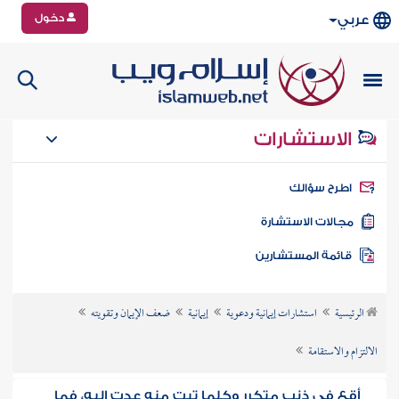
دخول
عربي
الاستشارات
طرح سؤالك
جالات الاستشارة
ائمة المستشارين
الرئيسية
استشارات إيمانية ودعوية
إيمانية
ضعف الإيمان وتقويته
الالتزام والاستقامة
أقع في ذنب متكرر وكلما تبت منه عدت إليه، فما