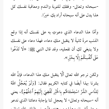
-سبحانه وتعالى- وفقك للتوبة والندم ومعاقبة نفسك كل
هذا يدل على أنه سبحانه أراد بكِ خيرًا.
وأمَّا هذا الدعاء الذي دعوتِ به على نفسك أنه إذا وقع
الذنب مرةً ثانيةً لا يتقبل منكِ دعاء، فهذا دعاء على نفسك
ولا ينبغي لكِ أن تفعليه، وقد قال النبي ﷺ: «لَا تَدْعُوا
عَلَى أَنْفُسِكُمْ إِلَّا بِخَيْرٍ».
ولكن نرجو الله تعالى ألَّا يتقبل منكِ هذا الدعاء، فإنَّ الله
بشرنا بهذا أيضًا في كتابه الكريم فقال: {وَلَوْ يُعَجِّلُ اللَّهُ
لِلنَّاسِ الشَّرَّ اسْتِعْجَالَهُم بِالْخَيْرِ لَقُضِيَ إِلَيْهِمْ أَجَلُهُمْ}، يعني
أنه -سبحانه وتعالى- لا يعجل لنا بإجابة دعائنا الذي ندعو