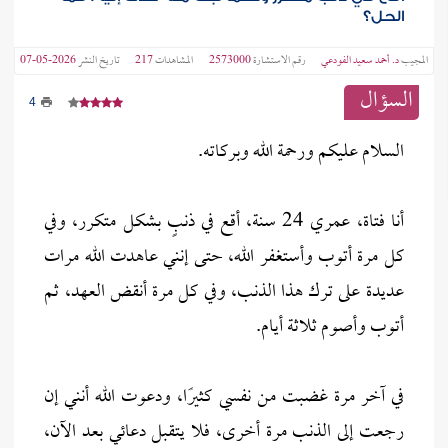
الحل؟
المجيب
د. أحمد سعيد الفودعي
رقم الاستشارة
2573000
المشاهدات
217
تاريخ النشر
2026-05-07
السؤال
4
السلام عليكم ورحمة الله وبركاته.
أنا فتاة، عمري 24 سنة، أقع في ذنبٍ بشكل متكرر، وفي
كل مرة أتوب وأستغفر الله، حتى إنني عاهدت الله مرات
عديدة على ترك هذا الذنب، وفي كل مرة أنقض العهد، ثم
أتوب وأصوم ثلاثة أيام.
في آخر مرة غضبت من نفسي كثيرًا، ودعوت الله أنني إن
رجعت إلى الذنب مرة أخرى، فلا يتقبل دعائي بعد الآن،