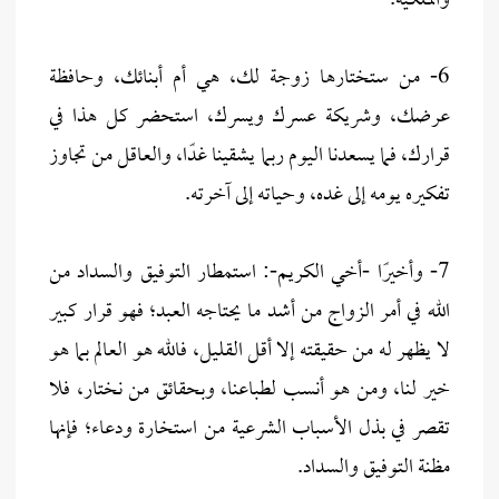
والملكية.
6- من ستختارها زوجة لك، هي أم أبنائك، وحافظة
عرضك، وشريكة عسرك ويسرك، استحضر كل هذا في
قرارك، فما يسعدنا اليوم ربما يشقينا غدًا، والعاقل من تجاوز
تفكيره يومه إلى غده، وحياته إلى آخرته.
7- وأخيرًا -أخي الكريم-: استمطار التوفيق والسداد من
الله في أمر الزواج من أشد ما يحتاجه العبد؛ فهو قرار كبير
لا يظهر له من حقيقته إلا أقل القليل، فالله هو العالم بما هو
خير لنا، ومن هو أنسب لطباعنا، وبحقائق من نختار، فلا
تقصر في بذل الأسباب الشرعية من استخارة ودعاء؛ فإنها
مظنة التوفيق والسداد.