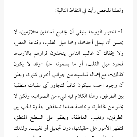
ولعلنا نلخص رأينا في النقاط التالية:
1- اختيار الزوجة ينبغي أن يخضع لعاملين متلازمين، لا
يحسن أن تهمل أحدهما، وهما ميل القلب، وقناعة العقل،
ولا يخفاك أن غالب الناس يتخذون قرارهم بالارتباط
لمجرد ميل القلب، أو ما يسمونه حبًا -وقد لا يكون
كذلك-، مع إهماله لمناسبته من جوانب أخرى كثيرة، ويظن
أن وجود الحب سيكون كافياً لتجاوز أي عقبات منطقية
بين الطرفين، وهذا الكلام فيه شيء من الصواب، ولكن لا
يخلو من مخاطرة، وخاصة عندما تنخفض جذوة الحب بين
الطرفين، وتغيب العاطفة، ويطفو على السطح المنطق،
فتظهر الأمور على حقيقتها، دون تجميل أو تغييب، ولذلك