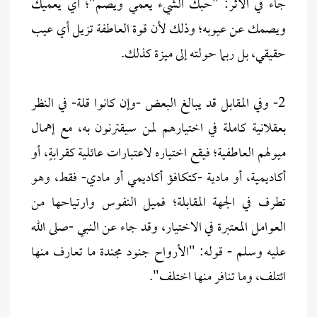
جاء في الأثر: "حبك الشيء يعمي ويصم"؛ أي يعميك
ويصمك عن عيوبه؛ وذلك لأن قوة العاطفة تزيل أي عيب
حقيقي، بل ربما حولته إلى ميزة كذلك.
2- وفي المقابل قد يبالغ البعض -وإن كانوا قلة- في النظر
بعقلانية كاملة في اختيارهم لمن سيقترنون به، مع إهمال
ميولهم العاطفية؛ فيقع اختياره لاعتبارات عائلية كقرابةٍ، أو
أكاديمية، أو مادية -كتكافؤ أكاديمي أو مادي- فقط، وهو
تطرف في الجهة المقابلة؛ فميل النفوس وارتياحها من
العوامل المعتبرة في الاختيار، وقد جاء عن النبي -صلى الله
عليه وسلم - قوله: "الأرواح جنود مجندة ما تعارف منها
ائتلف، وما تنافر منها اختلف".