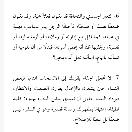
6- التغير الجسدي والنحافة قد تكون فعلاً حمية، وقد تكون
ضغطًا نفسيًا أو صحيًا؛ فأحيانًا الرجل يمر بمتاعب مهنية
في عمله، كمشاكل مع إدارته أو زملائه، أو أزمة مالية، أو
نفسية، ويخفيها ظنًا أنه يحمي أسرته، فبدلًا من أن تلوميه أو
تسأليه باتهامٍ، اسأليه :هل أنت بخير؟
7- لا تجعلي الجفاء يقودك إلى الانسحاب التام؛ فبعض
النساء حين يشعرن بالإهمال يقررن الصمت والانتظار،
فيزداد البعد، حاولي أن تعيدي بعض الدفء بهدوء: كلمة
لطيفة، اهتمامًا بمظهرك، رسالة قصيرة وهو في السفر، ليس
ضعفًا بل سعيًا للإصلاح.