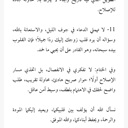
الطويل الذي فيه تاريخ وأبناء لا يترك بلا محاولة جادة
للإصلاح.
11- لا تهملي الدعاء في جوف الليل، والاستعانة بالله،
وسؤاله أن يرد قلب زوجك إليك ردًا جميلاً؛ فإن القلوب
بيده سبحانه، وهو القادر على أن يحيي ما خمد.
وفي الختام: لا تفكري في الانفصال، بل اتخذي مسار
الإصلاح أولًا؛ حوار صريح هادئ، محاولة تقريب، طلب
واضح لحقك في الاهتمام بلطف، وسيط آمن عاقل.
نسأل الله أن يؤلف بين قلبيكما، ويعيد إليكما المودة
والرحمة، ويحفظ أبناءكما، والله الموفق.