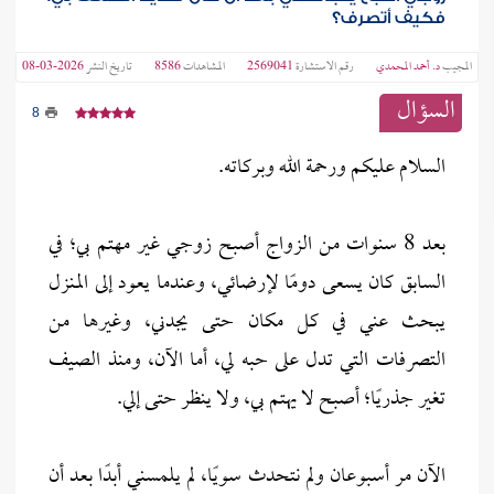
فكيف أتصرف؟
المجيب
د. أحمد المحمدي
رقم الاستشارة
2569041
المشاهدات
8586
تاريخ النشر
2026-03-08
السؤال
8
السلام عليكم ورحمة الله وبركاته.
بعد 8 سنوات من الزواج أصبح زوجي غير مهتم بي؛ في
السابق كان يسعى دومًا لإرضائي، وعندما يعود إلى المنزل
يبحث عني في كل مكان حتى يجدني، وغيرها من
التصرفات التي تدل على حبه لي، أما الآن، ومنذ الصيف
تغير جذريًا؛ أصبح لا يهتم بي، ولا ينظر حتى إلي.
الآن مر أسبوعان ولم نتحدث سويًا، لم يلمسني أبدًا بعد أن