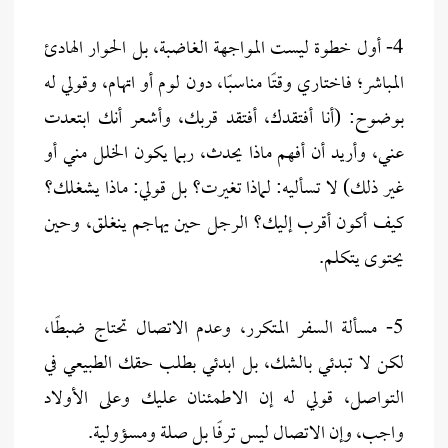
4- أول خطوة ليست المواجهة الغاضبة، بل الحوار الهادئ
المباشر؛ فاختاري وقتًا مناسبًا، دون لوم أو اتهام، وقولي له
بوضوح: (أنا أفتقدك، أفتقد قربك، وأشعر أنك ابتعدت
عني، وأريد أن أفهم ماذا يحدث، ربما يكون الخلل مني أو
غير ذلك) لا تسأليه: لماذا تغيرت؟ بل قولي: ماذا يشغلك؟
كيف أكون أقرب إليك؟ الرجل حين يهاجم ينغلق، وحين
يحتوى يتكلم.
5- مسألة السفر المتكرر، وعدم الاتصال تحتاج ضبطًا،
لكن لا تبدئي بالشك، بل ابدئي بطلب حقك الطبيعي في
التواصل، قولي له إن الاطمئنان عليك وعلى الأولاد
واجب، وإن الاتصال ليس ترفًا بل صلة ومسؤولية.