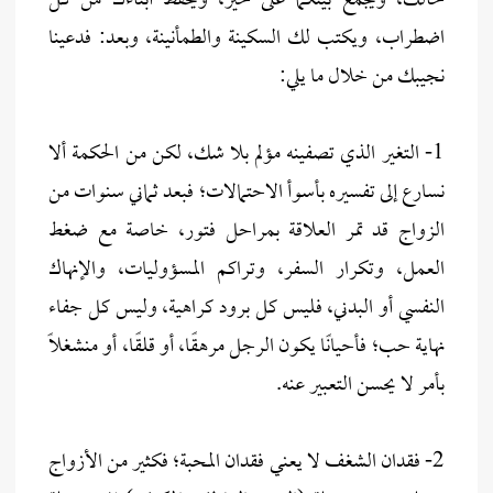
حالك، ويجمع بينكما على خير، ويحفظ أبناءك من كل
اضطراب، ويكتب لك السكينة والطمأنينة، وبعد: فدعينا
نجيبك من خلال ما يلي:
1- التغير الذي تصفينه مؤلم بلا شك، لكن من الحكمة ألا
نسارع إلى تفسيره بأسوأ الاحتمالات؛ فبعد ثماني سنوات من
الزواج قد تمر العلاقة بمراحل فتور، خاصة مع ضغط
العمل، وتكرار السفر، وتراكم المسؤوليات، والإنهاك
النفسي أو البدني، فليس كل برود كراهية، وليس كل جفاء
نهاية حب؛ فأحيانًا يكون الرجل مرهقًا، أو قلقًا، أو منشغلاً
بأمر لا يحسن التعبير عنه.
2- فقدان الشغف لا يعني فقدان المحبة؛ فكثير من الأزواج