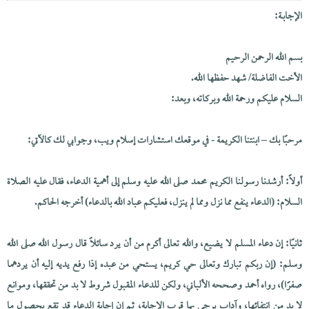
الإجابــة:
بسم الله الرحمن الرحيم
الأخت الفاضلة/ شهد حفظها الله.
السلام عليكم ورحمة الله وبركاته، وبعد:
مرحبًا بك – ابنتنا الكريمة - في موقعك استشارات إسلام ويب، وجوابي لك كالآتي:
أولاً: أرشدنا رسولنا الكريم محمد صلى الله عليه وسلم إلى أهمية الدعاء، فقال عليه الصلاة
السلام: (الدعاء ينفع مما نزل ومما لم ينزل، فعليكم عباد الله بالدعاء) أخرجه الحاكم.
ثانيًا: إن دعاء المسلم لا يضيع، والله تعالى أكرم من أن يرد سائلاً قال رسول الله صلى الله
وسلم: (إن ربكم تبارك وتعالى حي كريم، يستحي من عبده إذا رفع يديه إليه أن يردهما
صفرًا)، رواه أحمد وصححه الألباني، ولكن للدعاء المقبول شروط لا بد من تحققها، وموانع
لا بد من انتفائها، وآداب يرجى بها قرب الإجابة، ثم إن إجابة الدعاء قد تقع بحصول ما