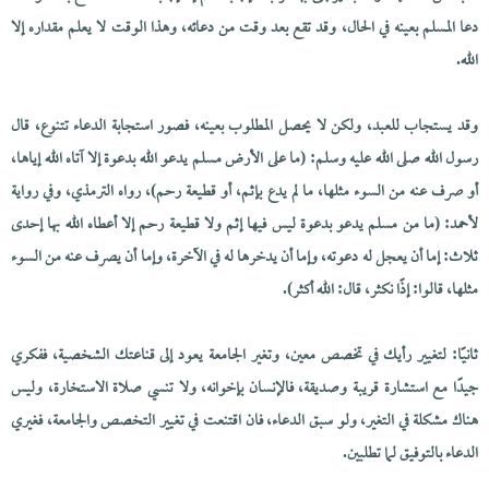
دعا المسلم بعينه في الحال، وقد تقع بعد وقت من دعائه، وهذا الوقت لا يعلم مقداره إلا
الله.
وقد يستجاب للعبد، ولكن لا يحصل المطلوب بعينه، فصور استجابة الدعاء تتنوع، قال
رسول الله صلى الله عليه وسلم: (ما على الأرض مسلم يدعو الله بدعوة إلا آتاه الله إياها،
أو صرف عنه من السوء مثلها، ما لم يدع بإثم، أو قطيعة رحم)، رواه الترمذي، وفي رواية
لأحمد: (ما من مسلم يدعو بدعوة ليس فيها إثم ولا قطيعة رحم إلا أعطاه الله بها إحدى
ثلاث: إما أن يعجل له دعوته، وإما أن يدخرها له في الآخرة، وإما أن يصرف عنه من السوء
مثلها، قالوا: إذًا نكثر، قال: الله أكثر).
ثانيًا: لتغيير رأيك في تخصص معين، وتغير الجامعة يعود إلى قناعتك الشخصية، ففكري
جيدًا مع استشارة قريبة وصديقة، فالإنسان بإخوانه، ولا تنسي صلاة الاستخارة، وليس
هناك مشكلة في التغير، ولو سبق الدعاء، فان اقتنعت في تغيير التخصص والجامعة، فغيري
الدعاء بالتوفيق لما تطلبين.