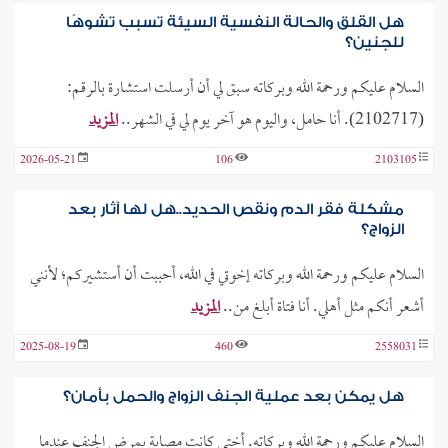
هل القلق والحالة النفسية السيئة تسبب تشوهًا
للجنين؟
السلام عليكم ورحمة الله وبركاته سبق لي أن أرسلت استشارة بالرقم:
(2102717). أنا حامل، واليوم هو آخر يوم لي في الشهر..
المزيد
2026-05-21
106
2103105
مشكلة فقر الدم ونقص الحديد..هل لها آثار بعد
الزواج؟
السلام عليكم ورحمة الله وبركاته إخوتي في الله، أحببت أن أستشيركم؛ لأنني
أشعر أنكم مثل أهلي. أنا فتاة أبلغ من..
المزيد
2025-08-19
460
2558031
هل يمكن بعد عملية الجنف الزواج والحمل بأمان؟
السلام عليكم ورحمة الله وبركاته. أختي كانت مصابة بمرض الجنف عندما