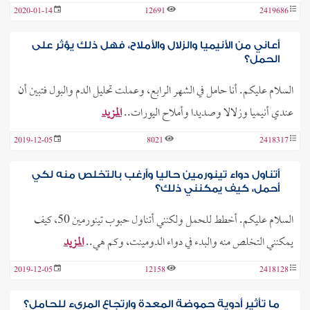
2020-01-14
12691
2419686
أعاني من الأنيميا والزلال والأملاح، فهل ذلك يؤثر على
الحمل؟
السلام عليكم. أنا حامل في الشهر الرابع، وعملت تحليل الدم والبول فتبين أن
عندي أنيميا وزلالا وصديدا وأملاح اليورات..
المزيد
2019-12-05
8021
2418317
أتناول دواء تينورمين حاليا وأرغب بالتخلص منه لكي
أحمل، كيف يمكنني ذلك؟
السلام عليكم. أخطط للحمل ولكنني أتناول حبوب تينورمين 50، كيف
يمكنني التخلص منه والبدء في دواء الدومينت، وكم هي..
المزيد
2019-12-05
12158
2418128
ما تأثير أدوية حموضة المعدة وارتجاع المريء للحامل؟