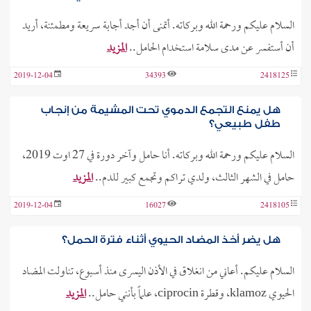
السلام عليكم ورحمة الله وبركاته. أتمنى أن أجد أجابة سريعة ومطمئنة، أريد
أن أستفسر عن مدى سلامة استخدام الحامل..
المزيد
2019-12-04
34393
2418125
هل يمنع التجمع الدموي تحت المشيمة من إنجاب
طفل طبيعي؟
السلام عليكم ورحمة الله وبركاته. أنا حامل وآخر دورة في 27 اوت 2019،
حامل في الشهر الثالث، ولدي تراكم وتجمع كبير للدم..
المزيد
2019-12-04
16027
2418105
هل يضر أخذ المضاد الحيوي أثناء فترة الحمل؟
السلام عليكم. أعاني من انغلاق في الأذن اليسرى منذ أسبوع، تناولت المضاد
الحيوي klamoz، وقطرة ciprocin، علماً بأنني حامل..
المزيد