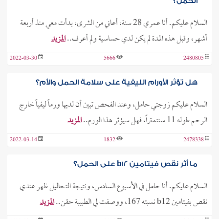
الحمل؟
السلام عليكم. أنا عمري 28 سنة، أعاني من الشرى، بدأت معي منذ أربعة
أشهر، وقبل هذه المدة لم يكن لدي حساسية ولم أعرف..
المزيد
2022-03-30
5666
2480805
هل تؤثر الأورام الليفية على سلامة الحمل والأم؟
السلام عليكم زوجتي حامل، وعند الفحص تبين أن لديها ورماً ليفياً خارج
الرحم طوله 11 سنتمتراً، فهل سيؤثر هذا الورم..
المزيد
2022-03-14
1832
2478338
ما أثر نقص فيتامين b12 على الحمل؟
السلام عليكم. أنا حامل في الأسبوع السادس، ونتيجة التحاليل ظهر عندي
نقص بفيتامين b12 نسبته 167، ووصفت لي الطبيبة حقن..
المزيد