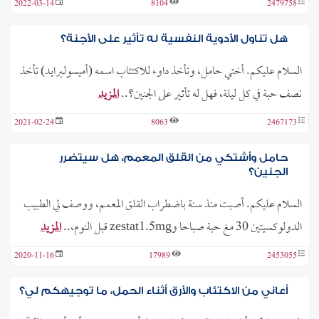
2022-03-14
8104
2479758
هل تناول الأدوية النفسية له تأثير على الأجنة؟
السلام عليكم. أختي حامل، وتأخذ داوء للاكتئاب اسمه (أميسولبرايد) تأخذ
نصف حبة في كل ليلة، فهل له تأثير على الجنين؟..
المزيد
2021-02-24
8063
2467173
حامل وأشتكي من القلق المعمم، هل سيتضرر
الجنين؟
السلام عليكم. أصبت منذ سنة باضطراب القلق المعمم، ووصف لي الطبيب
الدولوكسيتين 30 مغ حبة صباحا وzestat1.5mg قبل النوم،..
المزيد
2020-11-16
17989
2453055
أعاني من الاكتئاب والأرق أثناء الحمل، ما توجيهكم لي؟