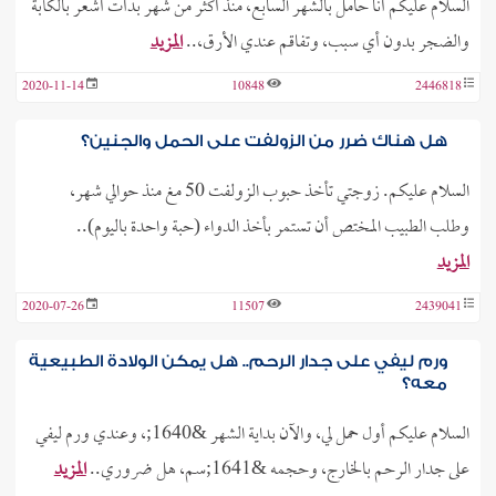
السلام عليكم أنا حامل بالشهر السابع، منذ أكثر من شهر بدأت أشعر بالكآبة
والضجر بدون أي سبب، وتفاقم عندي الأرق،..
المزيد
2020-11-14
10848
2446818
هل هناك ضرر من الزولفت على الحمل والجنين؟
السلام عليكم. زوجتي تأخذ حبوب الزولفت 50 مغ منذ حوالي شهر،
وطلب الطبيب المختص أن تستمر بأخذ الدواء (حبة واحدة باليوم)..
المزيد
2020-07-26
11507
2439041
ورم ليفي على جدار الرحم.. هل يمكن الولادة الطبيعية
معه؟
السلام عليكم أول حمل لي، والآن بداية الشهر &1640;، وعندي ورم ليفي
على جدار الرحم بالخارج، وحجمه &1641;سم، هل ضروري..
المزيد