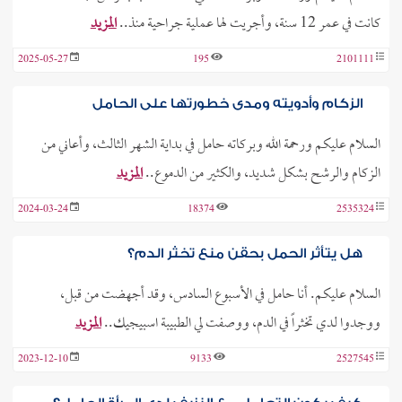
كانت في عمر 12 سنة، وأجريت لها عملية جراحية منذ..
المزيد
2025-05-27
195
2101111
الزكام وأدويته ومدى خطورتها على الحامل
السلام عليكم ورحمة الله وبركاته حامل في بداية الشهر الثالث، وأعاني من
الزكام والرشح بشكل شديد، والكثير من الدموع..
المزيد
2024-03-24
18374
2535324
هل يتأثر الحمل بحقن منع تخثر الدم؟
السلام عليكم. أنا حامل في الأسبوع السادس، وقد أجهضت من قبل،
ووجدوا لدي تخثراً في الدم، ووصفت لي الطبيبة اسبيجيك..
المزيد
2023-12-10
9133
2527545