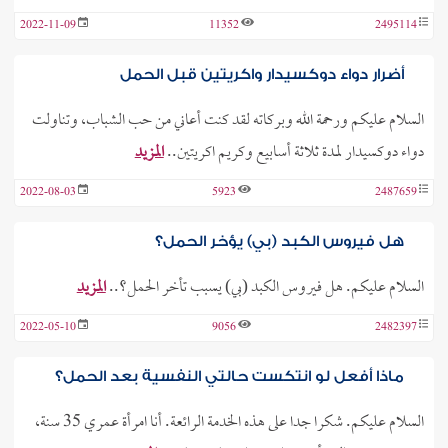
2022-11-09
11352
2495114
أضرار دواء دوكسيدار واكريتين قبل الحمل
السلام عليكم ورحمة الله وبركاته لقد كنت أعاني من حب الشباب، وتناولت
دواء دوكسيدار لمدة ثلاثة أسابيع وكريم اكريتين..
المزيد
2022-08-03
5923
2487659
هل فيروس الكبد (بي) يؤخر الحمل؟
السلام عليكم. هل فيروس الكبد (بي) يسبب تأخر الحمل؟..
المزيد
2022-05-10
9056
2482397
ماذا أفعل لو انتكست حالتي النفسية بعد الحمل؟
السلام عليكم. شكرا جدا على هذه الخدمة الرائعة. أنا امرأة عمري 35 سنة،