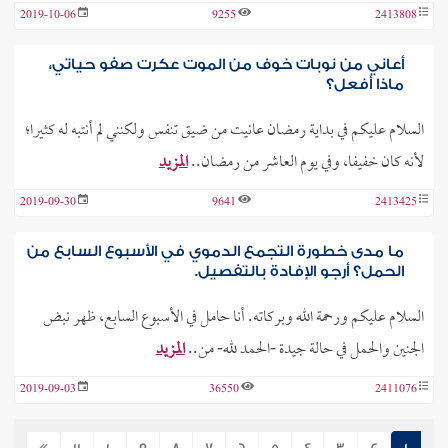
2019-10-06
9255
2413808
أعاني من نوبات خوف من الموت عكرت صفو حياتي،
ماذا أفعل؟
السلام عليكم في بداية رمضان عانيت من ضيق تنفس ولكنني لم أنتبه له كثيرا؛
لأنه كان خفيفا، وفي يوم العاشر من رمضان..
المزيد
2019-09-30
9641
2413425
ما مدى خطورة التجمع الدموي في الأسبوع السابع من
الحمل؟ أرجو الإفادة بالتفصيل.
السلام عليكم ورحمة الله وبركاته. أنا حامل في الأسبوع السابع، ظهر نبض
الجنين والحمل في حالة جيدة -الحمد لله- من..
المزيد
2019-09-03
36550
2411076