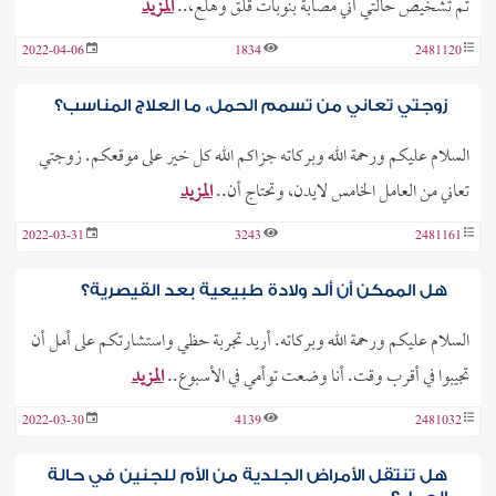
تم تشخيص حالتي أني مصابة بنوبات قلق وهلع،..
المزيد
2022-04-06
1834
2481120
زوجتي تعاني من تسمم الحمل، ما العلاج المناسب؟
السلام عليكم ورحمة الله وبركاته جزاكم الله كل خير على موقعكم. زوجتي
تعاني من العامل الخامس لايدن، وتحتاج أن..
المزيد
2022-03-31
3243
2481161
هل الممكن أن ألد ولادة طبيعية بعد القيصرية؟
السلام عليكم ورحمة الله وبركاته. أريد تجربة حظي واستشارتكم على أمل أن
تجيبوا في أقرب وقت. أنا وضعت توأمي في الأسبوع..
المزيد
2022-03-30
4139
2481032
هل تنتقل الأمراض الجلدية من الأم للجنين في حالة