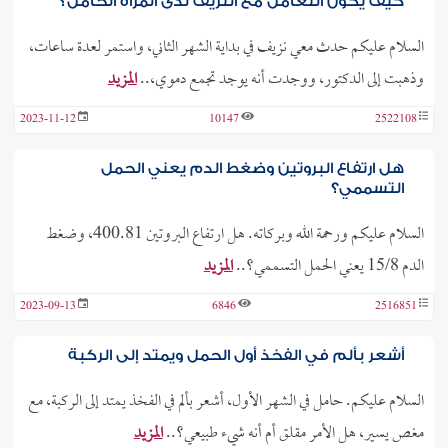
كيف يكون التعامل مع النزيف لدى المرأة الحامل؟
السلام عليكم حدث معي نزيف في بداية الشهر الثاني، واستمر لعدة ساعات،
وذهبت إلى الدكتور، ووجدت أنه يوجد تجمع دموي،..
المزيد
2023-11-12
10147
2522108
هل ارتفاع البروتين وضغط الدم يعني الحمل
التسممي؟
السلام عليكم ورحمة الله وبركاته. هل ارتفاع البروتين 400.81، وضغط
الدم 15/8 يعني الحمل التسممي؟..
المزيد
2023-09-13
6846
2516851
أشعر بألم في الفخذ أول الحمل ويمتد إلى الركبة
السلام عليكم. حامل في الشهر الأول، أشعر بألم في الفخذ يمتد إلى الركبة، مع
مغص يسير، هل الأمر مقلق أم أنه شيء طبيعي؟..
المزيد