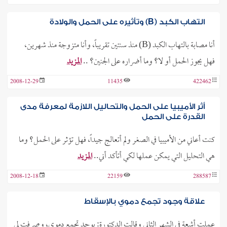
التهاب الكبد (B) وتأثيره على الحمل والولادة
أنا مصابة بالتهاب الكبد (B) منذ سنتين تقريباً، وأنا متزوجة منذ شهرين،
فهل يجوز الحمل أو لا؟ وما أضراره على الجنين؟ ..
المزيد
2008-12-29
11435
422462
أثر الأميبيا على الحمل والتحاليل اللازمة لمعرفة مدى
القدرة على الحمل
كنت أعاني من الأميبيا في الصغر ولم أتعالج جيداً، فهل تؤثر على الحمل؟ وما
هي التحليل التي يمكن عملها لكي أتأكد أني..
المزيد
2008-12-18
22159
288587
علاقة وجود تجمع دموي بالإسقاط
عملت أشعة في الشهر الثاني وقالت الدكتورة: يوجد تجمع دموي، وصرفت لي