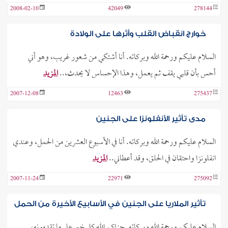
2008-02-10
42049
278144
خوارج انقباض القلب وأثرها على الولادة
السلام عليكم ورحمة الله وبركاته. أنا أشتكي من شعور غريب، وهو أني
أحس بأن قلبي يقف ثم يعمل، وهذا الإحساس لا يحدث،..
المزيد
2007-12-08
12463
275437
مدى تأثير الأنفلونزا على الجنين
السلام عليكم ورحمة الله وبركاته. أنا في الأسبوع العشرين من الحمل، وعندي
انفلونزا واحتقان في الحلق، وقد أعطاني..
المزيد
2007-11-24
22971
275092
تأثير الملاريا على الجنين في الأسابيع الأخيرة من الحمل
السلام عليكم ورحمة الله وبركاته. جزاكم الله كل خير على ما تقدمونه،