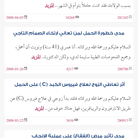
بسبب الولادة، فقد كنت حاملاً بتوأم في الشهر..
المزيد
2008-04-03
18268
281243
مدى خطورة الحمل لمن تعاني ارتخاء الصمام التاجي
السلام عليكم ورحمة الله وبركاته. أنا عمري (41 سنة) ونويت أن أحمل،
وجميع الفحوصات الطبية سليمة لدي، ولكن الدكتورة..
المزيد
2008-03-26
4217
280706
أثر تعاطي الزوج لعلاج فيروس الكبد (C ) على الحمل
السلام عليكم ورحمة الله وبركاته فلقد بدأ زوجي في علاج فيروس (C) عن
طريق الانترفيرون والريبافرين، فهل هناك خوف من..
المزيد
2008-03-22
5636
280913
مدى تأثير مرض (الفقاع) على عملية الإنجاب