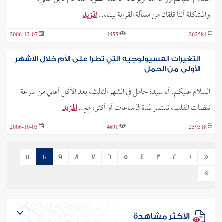
والمشكلة أننا قلقان من مسألة القرابة بيننا،..
المزيد
2006-12-07
4555
262584
التغيرات الفسيولوجية التي تطرأ على الأم خلال الأشهر
الأولى من الحمل
السلام عليكم. أنا سيدة حامل في الشهر الثالث، بعد الأكل أعاني من سرعة
نبضات القلب، تستمر لمدة 3 ساعات أو أكثر، مع..
المزيد
2006-10-05
4691
259518
11
10
9
8
7
6
5
4
3
2
1
الأكثر مشاهدة