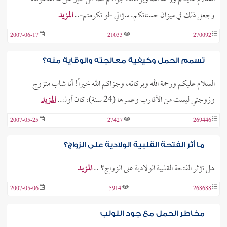
وجعل ذلك في ميزان حسناتكم. سؤالي -لو تكرمتم-..
المزيد
2007-06-17
21033
270092
تسمم الحمل وكيفية معالجته والوقاية منه؟
السلام عليكم ورحمة الله وبركاته، وجزاكم الله خيراً! أنا شاب متزوج
وزوجتي ليست من الأقارب وعمرها (24 سنة)، كان أول..
المزيد
2007-05-25
27427
269446
ما أثر الفتحة القلبية الولادية على الزواج؟
هل تؤثر الفتحة القلبية الولادية على الزواج؟ ..
المزيد
2007-05-06
5914
268688
مخاطر الحمل مع جود اللولب