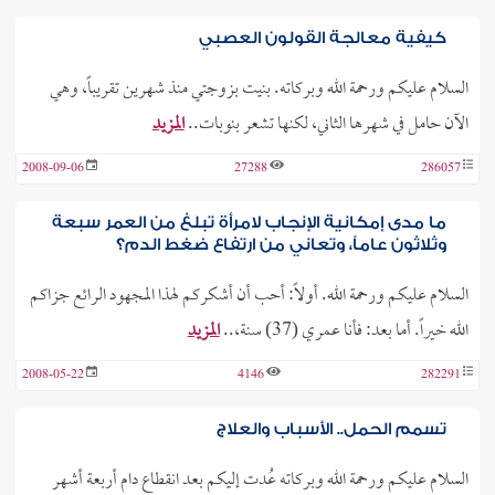
كيفية معالجة القولون العصبي
السلام عليكم ورحمة الله وبركاته. بنيت بزوجتي منذ شهرين تقريباً، وهي
الآن حامل في شهرها الثاني، لكنها تشعر بنوبات..
المزيد
2008-09-06
27288
286057
ما مدى إمكانية الإنجاب لامرأة تبلغ من العمر سبعة
وثلاثون عاماً، وتعاني من ارتفاع ضغط الدم؟
السلام عليكم ورحمة الله. أولاً: أحب أن أشكركم لهذا المجهود الرائع جزاكم
الله خيراً. أما بعد: فأنا عمري (37) سنة،..
المزيد
2008-05-22
4146
282291
تسمم الحمل.. الأسباب والعلاج
السلام عليكم ورحمة الله وبركاته عُدت إليكم بعد انقطاع دام أربعة أشهر