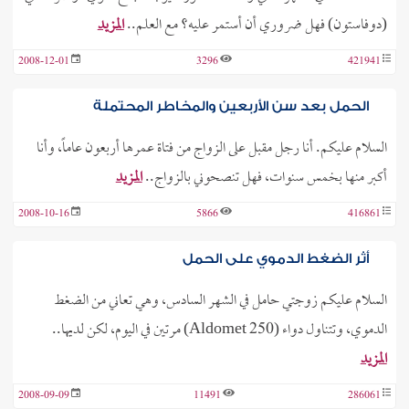
(دوفاستون) فهل ضروري أن أستمر عليه؟ مع العلم..
المزيد
2008-12-01
3296
421941
الحمل بعد سن الأربعين والمخاطر المحتملة
السلام عليكم. أنا رجل مقبل على الزواج من فتاة عمرها أربعون عاماً، وأنا
أكبر منها بخمس سنوات، فهل تنصحوني بالزواج..
المزيد
2008-10-16
5866
416861
أثر الضغط الدموي على الحمل
السلام عليكم زوجتي حامل في الشهر السادس، وهي تعاني من الضغط
الدموي، وتتناول دواء (Aldomet 250) مرتين في اليوم، لكن لديها..
المزيد
2008-09-09
11491
286061