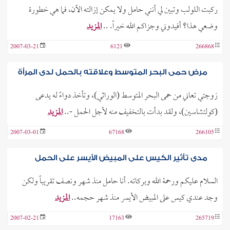
ركبت اللولب وتبين لي أنني حامل ولا يمكن إزالته الآن، فما هي خطورة
وضعي هذا؟ أفيدوني وجزاكم الله خيراً. ..
المزيد
2007-03-21
6121
266868
مرض حمى البحر المتوسط وعلاقته بالحمل لدى المرأة
زوجتي تعاني من حمى البحر المتوسط (الوراثي)، وتأخذ دواءً له يدعى
(كولتشاسين)، ولقد بدأت بالتخفيف منه لأجل الحمل -..
المزيد
2007-03-01
67168
266105
مدى تأثير الكيس على المبيض الأيسر على الحمل
السلام عليكم ورحمة الله وبركاته. أنا حامل منذ شهر ونصف تقريباً ولكن
وجد عندي كيس على المبيض الأيسر منذ شهر حجمه..
المزيد
2007-02-21
17163
265719