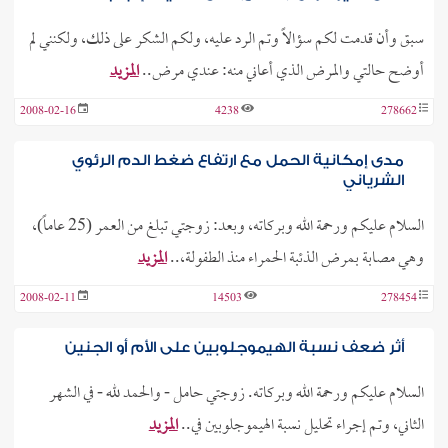
سبق وأن قدمت لكم سؤالاً وتم الرد عليه، ولكم الشكر على ذلك، ولكنني لم
أوضح حالتي والمرض الذي أعاني منه: عندي مرض..
المزيد
2008-02-16
4238
278662
مدى إمكانية الحمل مع ارتفاع ضغط الدم الرئوي
الشرياني
السلام عليكم ورحمة الله وبركاته، وبعد: زوجتي تبلغ من العمر (25 عاماً)،
وهي مصابة بمرض الذئبة الحمراء منذ الطفولة،..
المزيد
2008-02-11
14503
278454
أثر ضعف نسبة الهيموجلوبين على الأم أو الجنين
السلام عليكم ورحمة الله وبركاته. زوجتي حامل - والحمد لله - في الشهر
الثاني، وتم إجراء تحليل نسبة الهيموجلوبين في..
المزيد