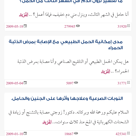
ما تفسير نزول الدم في الشهر الثالث من الحمل؟
أنا حامل في الشهر الثالث، وينزل مني دم خفيف، فماذا أعمل؟ ..
المزيد
2009-05-18
279945
31920
مدى إمكانية الحمل الطبيعي مع الإصابة بمرض الذئبة
الحمراء
هل يمكن الحمل الطبيعي أو التلقيح الصناعي وأنا مصابة بمرض الذئبة
الحمراء؟ ..
المزيد
2009-05-04
5097
31771
النوبات الصرعية وعلاجها وأثرها على الجنين والحامل.
السلام عليكم ورحمة الله وبركاته. دكتور! زوجتي مصابة بالتشنج أو زيادة في
الشحنات الكهربائية في المخ منذ ثلاث سنوات،..
المزيد
2009-01-10
18667
425341