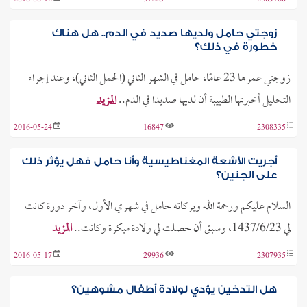
2016-06-12
31223
2309780
زوجتي حامل ولديها صديد في الدم.. هل هناك
خطورة في ذلك؟
زوجتي عمرها 23 عامًا، حامل في الشهر الثاني (الحمل الثاني)، وعند إجراء
التحليل أخبرتها الطبيبة أن لديها صديدا في الدم..
المزيد
2016-05-24
16847
2308335
أجريت الأشعة المغناطيسية وأنا حامل فهل يؤثر ذلك
على الجنين؟
السلام عليكم ورحمة الله وبركاته حامل في شهري الأول، وآخر دورة كانت
لي 1437/6/23، وسبق أن حصلت لي ولادة مبكرة وكانت..
المزيد
2016-05-17
29936
2307935
هل التدخين يؤدي لولادة أطفال مشوهين؟