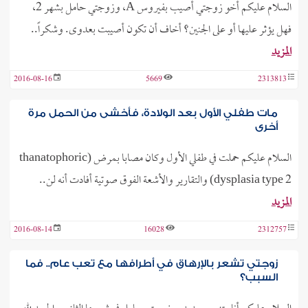
السلام عليكم أخو زوجتي أصيب بفيروس A، وزوجتي حامل بشهر 2،
فهل يؤثر عليها أو على الجنين؟ أخاف أن تكون أصيبت بعدوى. وشكراً..
المزيد
2016-08-16
5669
2313813
مات طفلي الأول بعد الولادة، فأخشى من الحمل مرة
أخرى
السلام عليكم حملت في طفلي الأول وكان مصابا بمرض (thanatophoric
dysplasia type 2) والتقارير والأشعة الفوق صوتية أفادت أنه لن..
المزيد
2016-08-14
16028
2312757
زوجتي تشعر بالإرهاق في أطرافها مع تعب عام.. فما
السبب؟