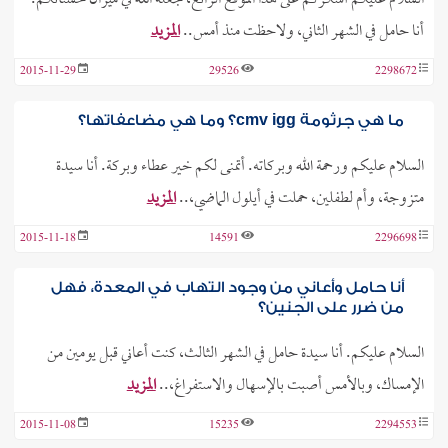
السلام عليكم أشكركم على هذا الموقع الرائع، جعله الله في ميزان حسناتكم.
أنا حامل في الشهر الثاني، ولاحظت منذ أمس..
المزيد
2015-11-29
29526
2298672
ما هي جرثومة cmv igg؟ وما هي مضاعفاتها؟
السلام عليكم ورحمة الله وبركاته. أتمنى لكم خير عطاء وبركة. أنا سيدة
متزوجة، وأم لطفلين، حملت في أيلول الماضي،..
المزيد
2015-11-18
14591
2296698
أنا حامل وأعاني من وجود التهاب في المعدة، فهل
من ضرر على الجنين؟
السلام عليكم. أنا سيدة حامل في الشهر الثالث، كنت أعاني قبل يومين من
الإمساك، وبالأمس أصبت بالإسهال والاستفراغ،..
المزيد
2015-11-08
15235
2294553