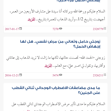
يمكنني الحمل مرة أخرى؟
السلام عليكم ورحمة الله وبركاته أنا سيدة على مشارف الأربعين من العمر،
أجهضت بتاريخ 1/2، وأريد الذهاب للعمرة بتاريخ..
المزيد
2017-01-17
7270
2328779
زوجتي حامل وتعاني من مرض نفسي.. هل لها
إجهاض الحمل؟
زوجتي -الحمد الله- تحسنت حالتها، لكنها ما زالت لا تريد الذهاب إلى عائلتي
وأقاربها، وتقول لي اصبر عليّ، مع العلم..
المزيد
2016-12-21
5474
2326211
ما مدى مضاعفات الاضطراب الوجداني ثنائي القطب
على الجنين؟
السلام عليكم ما مدى تأثير مرض الاضطراب الوجداني ثنائي القطب على