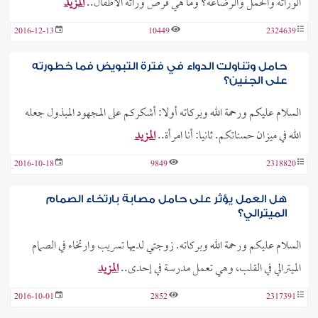
الوراثة والحمل والرضاعة؟ وما هي فرص وراثة الأطفال..
المزيد
2016-12-13
10449
2324639
حامل وتناولت الدواء في فترة التبويض فما خطورته
على الجنين؟
السلام عليكم ورحمة الله وبركاته أولا: أشكركم على المجهود المبذول جعله
الله في ميزان حسناتكم. ثانيا: أنا امرأة..
المزيد
2016-10-18
9849
2318820
هل العمل يؤثر على حامل مصابة بارتخاء الصمام
الميترالي؟
السلام عليكم ورحمة الله وبركاته. زوجتي لديها تسريب وارتخاء في الصمام
الميترالي في القلب، وهي تعمل مدرسة في إحدى..
المزيد
2016-10-01
2852
2317391