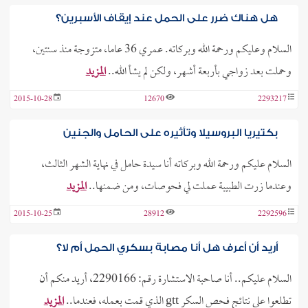
هل هناك ضرر على الحمل عند إيقاف الأسبرين؟
السلام وعليكم ورحمة الله وبركاته. عمري 36 عاما، متزوجة منذ سنتين،
وحملت بعد زواجي بأربعة أشهر، ولكن لم يشأ الله..
المزيد
2015-10-28
12670
2293217
بكتيريا البروسيلا وتأثيره على الحامل والجنين
السلام عليكم ورحمة الله وبركاته أنا سيدة حامل في نهاية الشهر الثالث،
وعندما زرت الطبيبة عملت لي فحوصات، ومن ضمنها..
المزيد
2015-10-25
28912
2292596
أريد أن أعرف هل أنا مصابة بسكري الحمل أم لا؟
السلام عليكم.. أنا صاحبة الاستشارة رقم: 2290166، أريد منكم أن
تطلعوا على نتائج فحص السكر gtt الذي قمت بعمله، فعندما..
المزيد