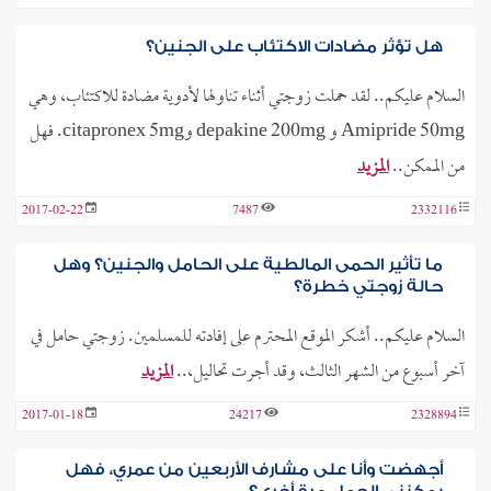
هل تؤثر مضادات الاكتئاب على الجنين؟
السلام عليكم.. لقد حملت زوجتي أثناء تناولها لأدوية مضادة للاكتئاب، وهي
Amipride 50mg و depakine 200mg وcitapronex 5mg. فهل
من الممكن..
المزيد
2017-02-22
7487
2332116
ما تأثير الحمى المالطية على الحامل والجنين؟ وهل
حالة زوجتي خطرة؟
السلام عليكم.. أشكر الموقع المحترم على إفادته للمسلمين. زوجتي حامل في
آخر أسبوع من الشهر الثالث، وقد أجرت تحاليل،..
المزيد
2017-01-18
24217
2328894
أجهضت وأنا على مشارف الأربعين من عمري، فهل