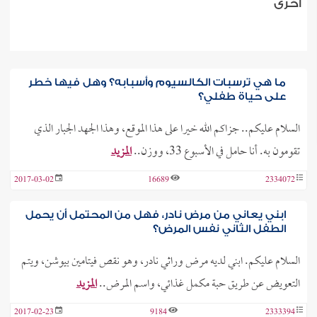
أخرى
ما هي ترسبات الكالسيوم وأسبابه؟ وهل فيها خطر
على حياة طفلي؟
السلام عليكم.. جزاكم الله خيرا على هذا الموقع، وهذا الجهد الجبار الذي
تقومون به. أنا حامل في الأسبوع 33، ووزن..
المزيد
2017-03-02
16689
2334072
ابني يعاني من مرض نادر، فهل من المحتمل أن يحمل
الطفل الثاني نفس المرض؟
السلام عليكم. ابني لديه مرض وراثي نادر، وهو نقص فيتامين بيوشن، ويتم
التعويض عن طريق حبة مكمل غذائي، واسم المرض..
المزيد
2017-02-23
9184
2333394