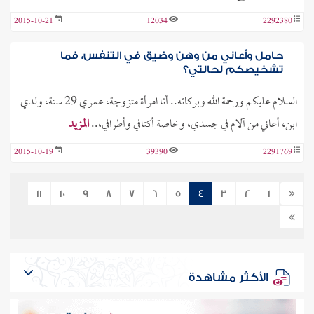
2015-10-21
12034
2292380
حامل وأعاني من وهن وضيق في التنفس، فما
تشخيصكم لحالتي؟
السلام عليكم ورحمة الله وبركاته.. أنا امرأة متزوجة، عمري 29 سنة، ولدي
ابن، أعاني من آلام في جسدي، وخاصة أكتافي وأطرافي،..
المزيد
2015-10-19
39390
2291769
11
10
9
8
7
6
5
4
3
2
1
الأكثر مشاهدة