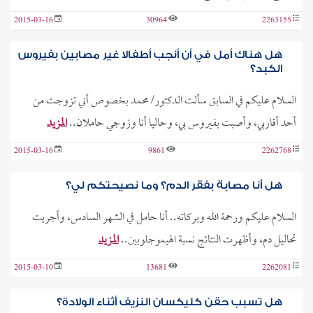
2015-03-16
30964
2263155
هل هناك أمل في أن أنجب أطفالا غير مصابين بفيروس
الكبد؟
السلام عليكم في السابق سألت الدكتور/ محمد بخصوص أني تزوجت من
أحد أقاربي، وأصبت بفيروس بي، وحاليا أنا وزوجي حاملان..
المزيد
2015-03-16
9861
2262768
هل أنا مصابة بفقر الدم؟ وما نصيحتكم لي؟
السلام عليكم ورحمة الله وبركاته.. أنا حامل في الشهر السادس، وأجريت
تحاليل دم، وأظهرت النتائج نسبة الهيموجلوبين..
المزيد
2015-03-10
13681
2262081
هل تسبب حقن كليكسان النزيف أثناء الولادة؟