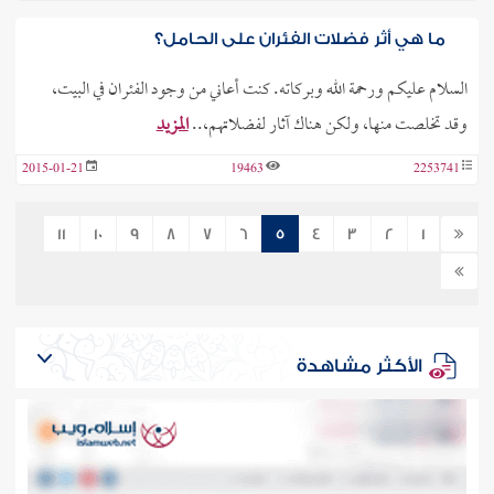
ما هي أثر فضلات الفئران على الحامل؟
السلام عليكم ورحمة الله وبركاته. كنت أعاني من وجود الفئران في البيت،
وقد تخلصت منها، ولكن هناك آثار لفضلاتهم،..
المزيد
2015-01-21
19463
2253741
11
10
9
8
7
6
5
4
3
2
1
الأكثر مشاهدة