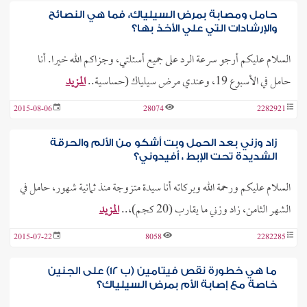
حامل ومصابة بمرض السيلياك، فما هي النصائح
والإرشادات التي علي الأخذ بها؟
السلام عليكم أرجو سرعة الرد على جميع أسئلتي، وجزاكم الله خيرا. أنا
حامل في الأسبوع 19، وعندي مرض سيلياك (حساسية..
المزيد
2015-08-06
28074
2282921
زاد وزني بعد الحمل وبت أشكو من الألم والحرقة
الشديدة تحت الإبط ، أفيدوني؟
السلام عليكم ورحمة الله وبركاته أنا سيدة متزوجة منذ ثمانية شهور، حامل في
الشهر الثامن، زاد وزني ما يقارب (20 كجم)،..
المزيد
2015-07-22
8058
2282285
ما هي خطورة نقص فيتامين (ب 12) على الجنين
خاصة مع إصابة الأم بمرض السيلياك؟