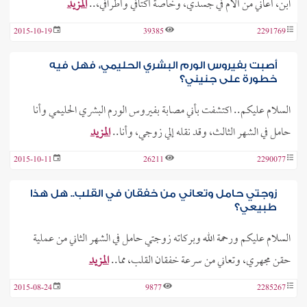
ابن، أعاني من آلام في جسدي، وخاصة أكتافي وأطرافي،..
المزيد
2015-10-19
39385
2291769
أصبت بفيروس الورم البشري الحليمي، فهل فيه
خطورة على جنيني؟
السلام عليكم.. اكتشفت بأني مصابة بفيروس الورم البشري الحليمي وأنا
حامل في الشهر الثالث، وقد نقله إلي زوجي، وأنا..
المزيد
2015-10-11
26211
2290077
زوجتي حامل وتعاني من خفقان في القلب.. هل هذا
طبيعي؟
السلام عليكم ورحمة الله وبركاته زوجتي حامل في الشهر الثاني من عملية
حقن مجهري، وتعاني من سرعة خفقان القلب، مما..
المزيد
2015-08-24
9877
2285267