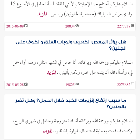
السلام عليكم ‏أحتاج جدا لإجابتكم لأنني قلقة: 1- أنا حامل في الأسبوع 15،
ولدي مرض السيلياك (حساسية الجلوتين) ويسمى..
المزيد
2015-06-09
20034
2277738
هل يؤثر المغص الخفيف ونوبات القلق والخوف على
الجنين؟
السلام عليكم ورحمة الله وبركاته. أنا حامل في الشهر الثاني، وهذا أول حمل
لي، وأسأل الله أن يتمه على خير، ولكن يأتيني..
المزيد
2015-05-28
19825
2275682
ما سبب ارتفاع إنزيمات الكبد خلال الحمل؟ وهل تضر
بالجنين؟
السلام عليكم ورحمة الله وبركاته أنا فتاة متزوجة وحامل في شهري الرابع،
وكنت قد قمت بـعملية استئصال المرارة بالمنظار..
المزيد