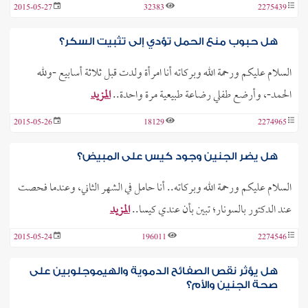
2015-05-27
32383
2275439
هل حبوب منع الحمل تؤدي إلى تثبيت السكر؟
السلام عليكم ورحمة الله وبركاته أنا امرأة ولدت قبل ثلاثة أسابيع -ولله
الحمد-، وأرضع طفلي رضاعة طبيعية مرة واحدة..
المزيد
2015-05-26
18129
2274965
هل يضر الجنين وجود كيس على المبيض؟
السلام عليكم ورحمة الله وبركاته.. أنا حامل في الشهر الثاني، وعندما فحصت
عند الدكتور بالسونار؛ تبين بأن عندي كيسا..
المزيد
2015-05-24
196011
2274546
هل يؤثر نقص الصفائح الدموية والهيموجلوبين على
صحة الجنين والأم؟