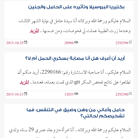
بكتيريا البروسيلا وتأثيره على الحامل والجنين
السلام عليكم ورحمة الله وبركاته أنا سيدة حامل في نهاية الشهر الثالث،
وعندما زرت الطبيبة عملت لي فحوصات، ومن ضمنها..
المزيد
2015-10-25
28904
2292596
أريد أن أعرف هل أنا مصابة بسكري الحمل أم لا؟
السلام عليكم.. أنا صاحبة الاستشارة رقم: 2290166، أريد منكم أن
تطلعوا على نتائج فحص السكر gtt الذي قمت بعمله، فعندما..
المزيد
2015-10-21
12033
2292380
حامل وأعاني من وهن وضيق في التنفس، فما
تشخيصكم لحالتي؟
السلام عليكم ورحمة الله وبركاته.. أنا امرأة متزوجة، عمري 29 سنة، ولدي