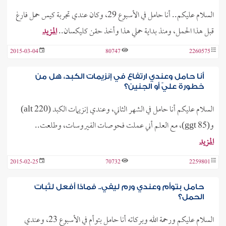
السلام عليكم.. أنا حامل في الأسبوع 29، وكان عندي تجربة كيس حمل فارغ
قبل هذا الحمل، ومنذ بداية حملي هذا وأخذ حقن كليكسان..
المزيد
2015-03-04
80747
2260575
أنا حامل وعندي ارتفاع في إنزيمات الكبد، هل من
خطورة عليّ أو الجنين؟
السلام عليكم أنا حامل في الشهر الثاني، وعندي إنزيمات الكبد (alt 220)
و(ggt 85)، مع العلم أني عملت فحوصات الفيروسات، وطلعت..
المزيد
2015-02-25
70732
2259801
حامل بتوأم وعندي ورم ليفي.. فماذا أفعل لثبات
الحمل؟
السلام عليكم ورحمة الله وبركاته أنا حامل بتوأم في الأسبوع 23، وعندي