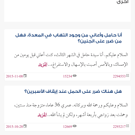
أخرى
أنا حامل وأعاني من وجود التهاب في المعدة، فهل
من ضرر على الجنين؟
السلام عليكم. أنا سيدة حامل في الشهر الثالث، كنت أعاني قبل يومين من
الإمساك، وبالأمس أصبت بالإسهال والاستفراغ،..
المزيد
2015-11-08
15234
2294553
هل هناك ضرر على الحمل عند إيقاف الأسبرين؟
السلام وعليكم ورحمة الله وبركاته. عمري 36 عاما، متزوجة منذ سنتين،
وحملت بعد زواجي بأربعة أشهر، ولكن لم يشأ الله..
المزيد
2015-10-28
12669
2293217