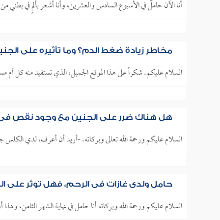
أنا الآن حاملٌ في الأسبوع السادس والعشرين، وأنا أشعر بألمٍ في بطني من 
مخاطر زيادة ضغط الدم؟ وما تأثيره على الجن
السلام عليكم. شكراً على هذا الموقع الجميل، الذي تستفيد منه كل أم مستقبلية. أنا في الأسبو
هل هناك ضرر على الجنين مع وجود نقص في 
السلام عليكم ورحمة الله تعالى وبركاته. -أريد أن أعرف، لدي الكلس جيد ولكن فيتامين د نا
حامل ولدي غازات في الرحم، فهل توثر على ال
السلام عليكم ورحمة الله وبركاته أنا حامل في نهاية الشهر الثامن، وهذ