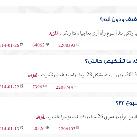
يف ودون ألم؟
، ولكن منذ أسبوع وأنا أرى دما بنيا داكنا ولكن..
المزيد
64062
2208393
014-01-26
ك، ما تشخيص حالتي؟
المزيد
7396
2208744
014-01-22
 32؟
المزيد
20526
2206103
014-01-13