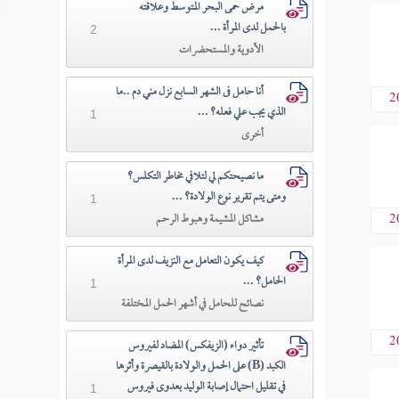
مرض حمى البحر المتوسط وعلاقته
بالحمل لدى المرأة ...
2
الأدوية والمستحضرات
أنا حامل فى الشهر السابع نزل مني دم ..ما
2
الذي يجب علي فعله؟ ...
1
أخرى
ما نصيحتكم لي لتلافي مخاطر التكلس؟
ومتى يتم تقرير نوع الولادة؟ ...
1
2
مشاكل المشيمة وهبوط الرحم
كيف يكون التعامل مع النزيف لدى المرأة
الحامل؟ ...
1
نصائح للحامل في أشهر الحمل المختلفة
2
تأثير دواء (الزيفكس) المضاد لفيروس
الكبد (B) على الحمل والولادة بالقيصرة وأثرها
في تقليل احتمال إصابة الوليد بعدوى فيروس
1