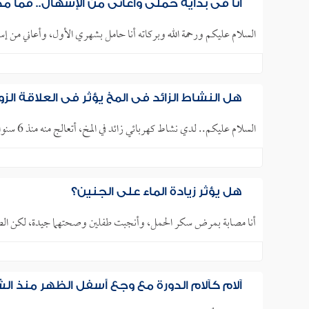
أنا في بداية حملي وأعاني من الإسهال.. فما 
السلام عليكم ورحمة الله وبركاته أنا حامل بشهري الأول، وأعاني من إ
هل النشاط الزائد في المخ يؤثر في العلاقة الز
السلام عليكم.. لدي نشاط كهربائي زائد في المخ، أتعالج منه منذ 6 سنوات، كانت تأتي النوبات بعد سنة من بداية العلاج،..
هل يؤثر زيادة الماء على الجنين؟
أنا مصابة بمرض سكر الحمل، وأنجبت طفلين وصحتهما جيدة، لكن الطف
آلام كآلام الدورة مع وجع أسفل الظهر منذ ا