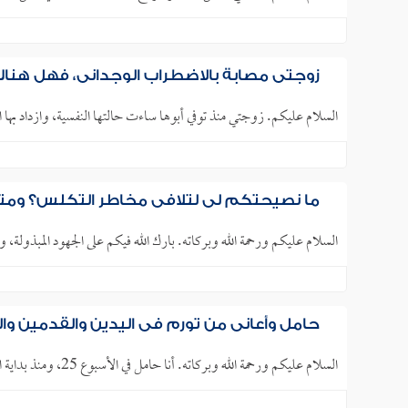
زوجتي مصابة بالاضطراب الوجداني، فهل هناك د
السلام عليكم. زوجتي منذ توفي أبوها ساءت حالتها النفسية، وازداد بها ا
ما نصيحتكم لي لتلافي مخاطر التكلس؟ ومتى ي
السلام عليكم ورحمة الله وبركاته. بارك الله فيكم على الجهود المبذولة، و
حامل وأعاني من تورم في اليدين والقدمين وا
السلام عليكم ورحمة الله وبركاته. أنا حامل في الأسبوع 25، ومنذ بداية الحمل كان هناك انتفاخ في الجسم بشكل عام وتورم،..