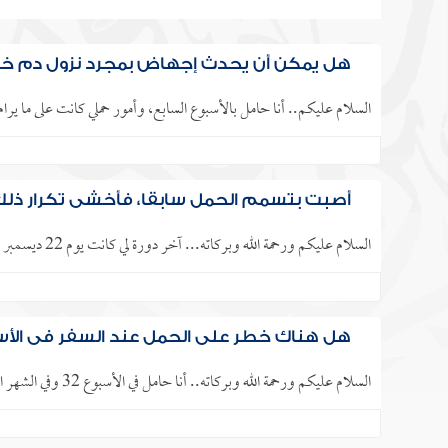
هل يمكن أن يحدث إجهاض بمجرد نزول دم خف
السلام عليكم.. أنا حامل بالأسبوع السابع، وأمور حملي كانت على ما يرام
أصبت بتسمم الحمل سابقا، فأخشى تكرار ذل
السلام عليكم ورحمة الله وبركاته... آخر دورة لي كانت يوم 22 ديسمبر 2013، ودورتي منتظمة كل 28 يوما -والحمد لله-، وتأخرت..
هل هناك خطر على الحمل عند السفر في الأسبوع
السلام عليكم ورحمة الله وبركاته.. أنا حامل في الأسبوع 32 وفي الشهر الثامن بتوأم، وعمري 26 سنة، واكتشفت مؤخرا بالشهر..