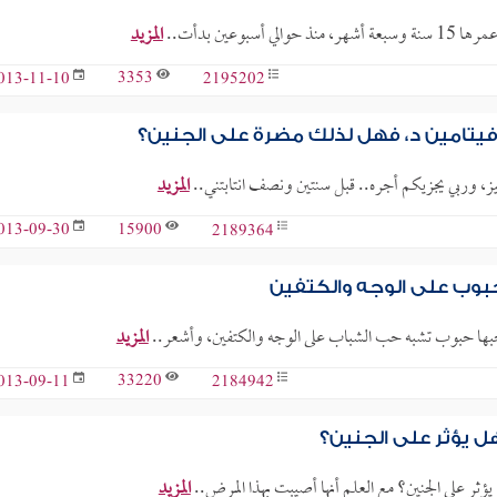
عين بدأت..
المزيد
3353
2195202
013-11-10
وفيتامين د، فهل لذلك مضرة على الجنين؟
تميز، وربي يجزيكم أجره.. قبل سنتين ونصف انتابتني..
المزيد
15900
2189364
013-09-30
وب على الوجه والكتفين
المزيد
33220
2184942
013-09-11
ل يؤثر على الجنين؟
ثر على الجنين؟ مع العلم أنها أصيبت بهذا المرض..
المزيد