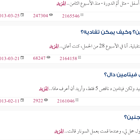
أسفل - مثل ألم الدورة - منذ الأسبوع الثامن..
المزيد
247304
2165546
013-03-25
ين؟ وكيف يمكن تفاديه؟
ع 28 من الحمل، كنت أعاني..
المزيد
68247
2164158
013-03-21
فيتامين دال؟
قص 5 فقط، وأريد أن أعرف ماذا..
المزيد
2922
2161046
013-02-11
جنين؟
ا أول حمل لي، وعندما قمت بعمل السونار قالت..
المزيد