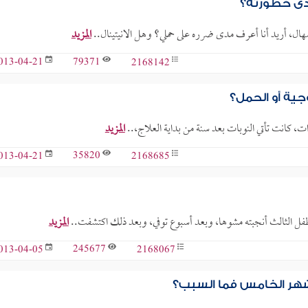
مدى خطورته؟
سهال، أريد أنا أعرف مدى ضرره على حملي؟ وهل الانيتينال..
المزيد
79371
2168142
013-04-21
وجية أو الحمل؟
المزيد
35820
2168685
013-04-21
ل الثالث أنجبته مشوها، وبعد أسبوع توفي، وبعد ذلك اكتشفت..
المزيد
245677
2168067
013-04-05
لشهر الخامس فما السبب؟