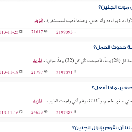
ى موت الجنين؟
 لأول مرة ينزل دم وأنا حامل، وعندما ذهبت للمستشفى؛..
المزيد
71617
2199093
013-11-25
بة حدوث الحمل؟
ماً. سؤالي:..
المزيد
21797
2197071
013-11-18
ير، ماذا أفعل؟
 بطني صغير الحجم، وأنا قلقة، رغم أنني راجعت الطبيب،..
المزيد
24653
2197383
013-11-16
ا أن نقوم بإنزال الجنين؟