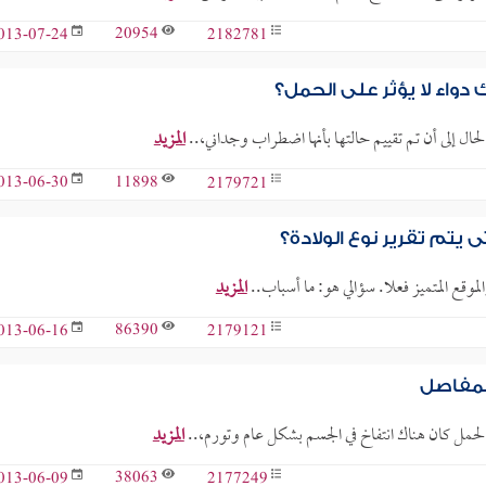
20954
2182781
013-07-24
واء لا يؤثر على الحمل؟
لحال إلى أن تم تقييم حالتها بأنها اضطراب وجداني،..
المزيد
11898
2179721
013-06-30
تم تقرير نوع الولادة؟
الموقع المتميز فعلا. سؤالي هو: ما أسباب..
المزيد
86390
2179121
013-06-16
لمفاصل
المزيد
38063
2177249
013-06-09