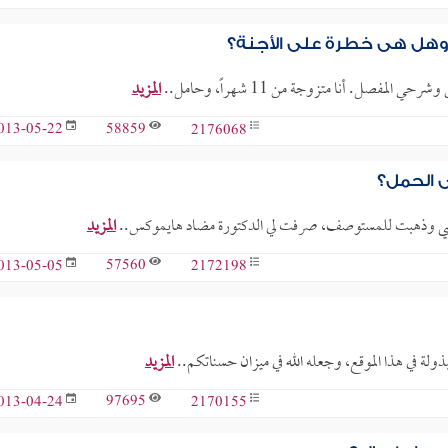
وهل هي خطرة على الأجنة؟
فصل. أنا متزوجة من 11 شهراً، وحامل..
المزيد
58859
2176068
013-05-22
 الحمل؟
ب ضرسي وذهبت للمستوصف، صرفت لي الدكتورة مضاد هايموكس..
المزيد
57560
2172198
013-05-05
ذولة في هذا الموقع، وجعله الله في ميزان حسناتكم..
المزيد
97695
2170155
013-04-24