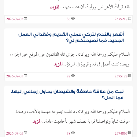
فقد قرأتُ الأعراض ورأيتُ أن عنده منها،..
المزيد
2026-07-05
36
2575217
أشعر بالندم لتركي عملي القديم وفقداني العمل
الجديد، فما نصيحتكم لي؟
السلام عليكم ورحمة الله وبركاته. جزى الله القائمين على الموقع خير الجزاء،
وبعد: كنت أعمل في فترةٍ قريبةٍ في شركةٍ..
المزيد
2026-07-05
28
2575128
تبت من علاقة عاطفة والشيطان يحاول إرجاعي إليها،
فما الحل؟
السلام عليكم ورحمة الله وبركاته. دخلت مجموعة مهتمة بالأدب، وهناك
عرفت شاباً وتواصلنا قرابة نصف شهر بأحاديث عامة..
المزيد
2026-07-05
38
2574867