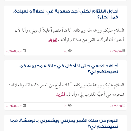
أحاول الالتزام لكني أجد صعوبة في الصلاة والعبادة،
فما الحل؟
السلام عليكم ورحمة الله وبركاته. أنا فتاةٌ مقصرةٌ قليلاً في ديني، وأنا الآن
أحاول أن أدرك ما فاتني من صلاة وقرآن،..
المزيد
2026-07-05
20
2574776
أجاهد نفسي حتى لا أدخل في علاقة محرمة، فما
نصيحتكم لي؟
السلام عليكم ورحمة الله وبركاته. أنا فتاة أبلغ من العمر 23 عامًا، والعلاقات
المحرمة هي أحبُّ الذنوب إلي، وأنا لم..
المزيد
2026-07-02
92
2575320
النوم عن صلاة الفجر يحزنني ويشعرني بالوحشة، فما
نصيحتكم لي؟