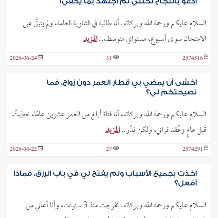
أدعو بالنجاح لكنني لم أجتهد بما يكفي!
السلام عليكم ورحمة الله وبركاته. أنا طالبة في الثانوية العامة، ولم يتبقَّ على
الامتحان سوى أسبوع، مستواي متوسط،..
المزيد
2026-06-24
31
2574516
أخشى أن يمضي بي قطار العمر دون زواج، فما
نصيحتكم لي؟
السلام عليكم ورحمة الله وبركاته، أنا فتاة أبلغ من العمر عشرين عامًا، خطِبتُ
قَبل عامٍ وعُقد قراني، ولكن قدّر..
المزيد
2026-06-22
27
2574291
أخذت بجميع الأسباب ولم يفتح لي في باب الرزق، فماذا
أفعل؟
السلام عليكم ورحمة الله وبركاته. تخرجت منذ 3 سنوات، وأنا أعاني من