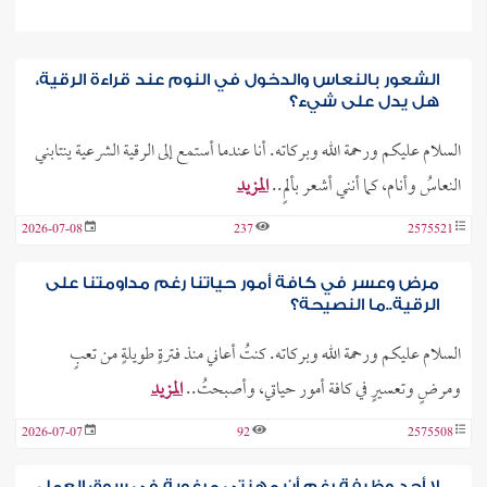
الشعور بالنعاس والدخول في النوم عند قراءة الرقية،
هل يدل على شيء؟
السلام عليكم ورحمة الله وبركاته. أنا عندما أستمع إلى الرقية الشرعية ينتابني
النعاسُ وأنام، كما أنني أشعر بألمٍ..
المزيد
2026-07-08
237
2575521
مرض وعسر في كافة أمور حياتنا رغم مداومتنا على
الرقية..ما النصيحة؟
السلام عليكم ورحمة الله وبركاته. كنتُ أعاني منذ فترةٍ طويلةٍ من تعبٍ
ومرضٍ وتعسيرٍ في كافة أمور حياتي، وأصبحتُ..
المزيد
2026-07-07
92
2575508
لا أجد وظيفة رغم أن مهنتي مرغوبة في سوق العمل،