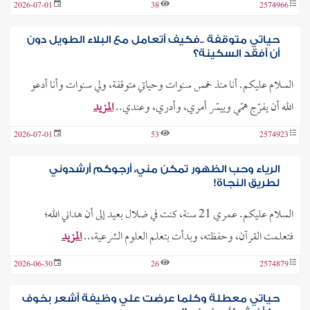
2026-07-01
38
2574966
حياتي متوقفة ..فكيف أتعامل مع البلاء الطويل دون
أن أفقد السكينة؟
السلام عليكم. أنا منذ خمس سنوات وحياتي متوقفة، ولي سنوات وأنا أدعو
الله أن يفرّج همّي وييسّر أمري، وأدري، وعندي..
المزيد
2026-07-01
53
2574923
الرياء وحب الظهور تمكن مني، أرجوكم أرشدوني
لطريق النجاة!
السلام عليكم. عمري 21 سنة، كنت في ضلال بعيد إلى أن هداني الله؛
فتعلمت القرآن، وحفظته، وبدأت بتعلم العلوم الشرعية،..
المزيد
2026-06-30
26
2574879
حياتي معطلة وكلما عرضت علي وظيفة أشعر بخوف