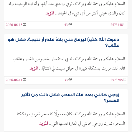
السلام عليكم ورحمة الله وبركاته. توفي والدي منذ أيام، وأنا ابنه الوحيد، وقد
كان والدي يحبني أكثر من أي شيء في الحياة،..
المزيد
2026-06-15
43
2573448
دعوت الله كثيرًا ليرفع عني بلاءً فلم أر نتيجة، فهل هو
عقاب؟
السلام عليكم ورحمة الله وبركاته. لدي استفسار بخصوص القدر وعقاب
الله. لقد مررت بمشكلة كبيرة في حياتي سببت لي اكتئابًا..
المزيد
2026-06-11
33
2573505
زوجي خانني بعد فك السحر، فهل ذلك من تأثير
السحر؟
السلام عليكم ورحمة الله وبركاته. كان معمولًا لنا سحر تفريق، وفككنا
السحر، ثم إن زوجي خانني في الفترة نفسها التي..
المزيد