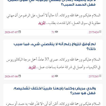
فهل الحسد السبب؟
السلام عليكم ورحمة الله وبركاته. أنا حالياً لا أعمل، على الرغم من أن مهنتي
مطلوبة في سوق العمل، كلما تقدمت بطلب..
المزيد
2026-07-07
71
2575424
لم أوفق للزواج رغم أنه لا ينقصني شيء، فما سبب
ذلك؟
السلام عليكم ورحمة الله وبركاته. عمري 37 عاماً، أحمل درجة البكالوريوس
في الكيمياء، وأعمل في شركة خاصة بساعات عمل..
المزيد
2026-07-06
85
2575265
والدي مريض وكلما راجعنا طبيبًا اختلف تشخيصه،
فهل هو سحر؟
السلام عليكم ورحمة الله وبركاته. أظن أن أبي -لا قدّر الله- به حسد أو سحر،