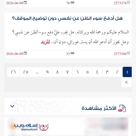
2026-06-08
76
2573378
هل أدفع سوء الظن عن نفسي دون توضيح الموقف؟
السلام عليكم ورحمة الله وبركاته. هل يجب عليَّ دفع سوء الظن عن نفسي؟
وهل يجوز أن أدعو الله أن يستر عوراتي، دون أن..
المزيد
2026-06-08
33
2573360
26
25
...
9
8
7
6
5
4
3
2
1
الأكثر مشاهدة