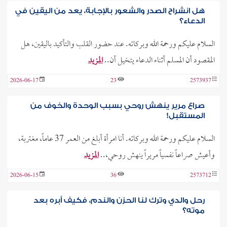
هل انشراح الصدر والشعور بالإجابة، يعد من اليقين في
الدعاء؟
السلام عليكم ورحمة الله وبركاته. عند حضور القلب والتأكيد باليقين، هل
المقصود أن المسلم أثناء الدعاء يتخيل أن..
المزيد
2026-06-17
23
2573937
صراع مرير ينهش روحي بسبب الوحدة والخوف من
المستقبل!
السلام عليكم ورحمة الله وبركاته. أنا امرأة أبلغ من العمر 37 عاماً، مغتربة،
وأعيش صراعاً نفسياً مريراً ينهش روحي،..
المزيد
2026-06-15
36
2573712
رحل والدي وترك لنا الحزن والندم، فكيف أبره بعد
موته؟