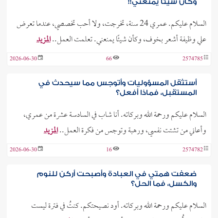
وكأن شيئاً يمنعني!!
السلام عليكم. عمري 24 سنة، تخرجت، ولا أحب تخصصي، عندما تعرض
علي وظيفة أشعر بخوف، وكأن شيئًا يمنعني. تعلمت العمل..
المزيد
2026-06-30
66
2574785
أستثقل المسؤوليات وأتوجس مما سيحدث في
المستقبل، فماذا أفعل؟
السلام عليكم ورحمة الله وبركاته. أنا شاب في السادسة عشرة من عمري،
وأعاني من تشتت نفسي، ورهبة وتوجس من فكرة العمل..
المزيد
2026-06-30
16
2574782
ضعفت همتي في العبادة وأصبحت أركن للنوم
والكسل، فما الحل؟
السلام عليكم ورحمة الله وبركاته. أود نصيحتكم. كنتُ في فترة ليست