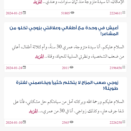
الإمكان، أنا سيدة متزوجة منذ ثمان سنوات، وعندي..
المزيد
2024-01-25
51805
2224611
أعيش في وحدة مع أطفالي وعلاقتي بزوجي تخلو من
المشاعر!
السلام عليكم. أنا سيدة متزوجة، عمري 30 سنةً، وأم لثلاثة أطفال، أعاني
من ضعف الشخصية، ونظرتي السلبية للحياة، وقلة..
المزيد
2024-01-24
2011
2196456
زوجي صعب المزاج لا يتكلم كثيراً ويخاصمني لفترة
طويلة!
السلام عليكم ورحمة الله وبركاته آمل من سيادتكم حل مشكلتي، فأنا على
شفا جرف هارٍ، وكذلك زواجي. أنا في 30 من عمري،..
المزيد
2024-01-10
2565
2226258