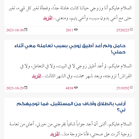
السلام عليكم أنا وزوجي حياتنا كانت هادئة جدًا، وفجأة تغير كل شيء، تغير
حتى مع أخي بدون سبب، وأخي يتيم، ومنعني..
المزيد
2023-10-30
2011
2520225
حامل ولم أعد أطيق زوجي بسبب تعامله معي أثناء
حملي!
السلام عليكم. لم أعد أطيق زوجي لا في البيت، ولا في التعامل، ولا في
الفراش! تزوجته، وبعد شهر حملت، وفي الشهر الثالث..
المزيد
2023-10-29
4838
2519292
أرغب بالطلاق وأخاف من المستقبل، فما توجيهكم
لي؟
السلام عليكم. أتمنى أن أجد جواباً شافياً يخرجني من حيرتي. أعاني من تعاسة
زوجية أثرت على صحتي، فأنا متزوجة منذ..
المزيد