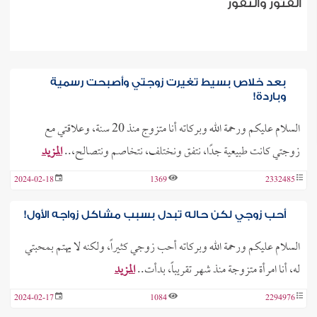
الفتور والنفور
بعد خلاص بسيط تغيرت زوجتي وأصبحت رسمية
وباردة!
السلام عليكم ورحمة الله وبركاته أنا متزوج منذ 20 سنة، وعلاقتي مع
زوجتي كانت طبيعية جدًا، نتفق ونختلف، نتخاصم ونتصالح،..
المزيد
2024-02-18
1369
2332485
أحب زوجي لكن حاله تبدل بسبب مشاكل زواجه الأول!
السلام عليكم ورحمة الله وبركاته أحب زوجي كثيراً، ولكنه لا يهتم بمحبتي
له، أنا امرأة متزوجة منذ شهر تقريباً، بدأت..
المزيد
2024-02-17
1084
2294976