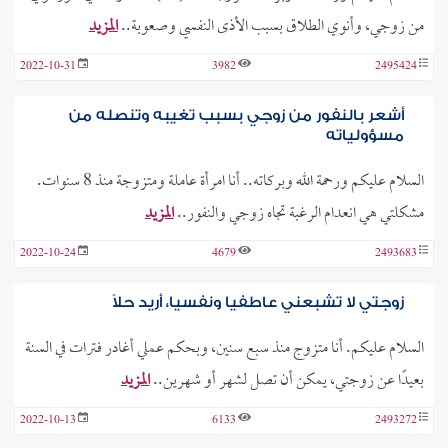
من زوجي، وأنوي الطلاق بسبب الأذى النفسي وصعوبة..
المزيد
2022-10-31
3982
2495424
أشعر بالنفور من زوجي بسبب تغيبه وتنصله من
مسؤولياته
السلام عليكم ورحمة الله وبركاته.. أنا امرأة عاملة ومتزوجة منذ 8 سنوات.
مشكلتي هي انعدام الرغبة تجاه زوجي والنفور..
المزيد
2022-10-24
4679
2493683
زوجتي لا تشبعني عاطفيا ونفسيا، أريد حلاً
السلام عليكم. أنا متزوج منذ سبع سنين، وبحكم عملي أغادر فترات في السنة
بعيدًا عن زوجتي، يمكن أن تصل لشهر أو شهرين..
المزيد
2022-10-13
6133
2493272