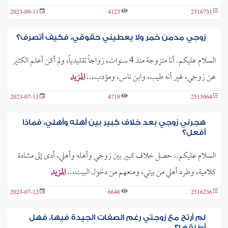
2023-09-11
4123
2516731
زوجي مدمن خمر ولا يعطيني حقوقي، فكيف أتصرف؟
السلام عليكم. أنا متزوجة منذ 4 سنوات، زواجاً تقليدياً، ولم أكن أعلم الكثير
عن زوجي، غير أنه طيب، وابن ناس، ومؤدب،..
المزيد
2023-07-13
4719
2515064
هجرني زوجي بعد خلاف كبير بين أهله وأهلي، فماذا
أفعل؟
السلام عليكم.. حصل خلاف كبير بين زوجي وأهله وأهلي، أدى إلى مشادة
كلامية، وطرد أهلي من بيتي، ومنعهم من دخول البيت،..
المزيد
2023-07-12
6646
2516236
لم أرتح مع زوجتي رغم الصفات الجيدة فيها، فهل
أطلقها؟