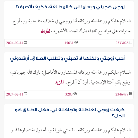
زوجي هجرني ويعاملني كالمطلقة، فكيف أتصرف؟
السلام عليكم ورحمة الله وبركاته أنا وزوجي في خلاف منذ ما يقارب أربع
سنوات على مواضيع تافهة، يترك البيت بالأشهر،..
المزيد
2024-02-14
15631
2533028
أحب زوجتي ولكنها لا تحبني وتطلب الطلاق.. أرشدوني
السلام عليكم ورحمة الله وبركاته المستشارون الأفاضل: بارك الله جهودكم،
ونفع بكم أمتنا الإسلامية. أودّ أن أطرح..
المزيد
2024-02-11
3283
2346488
كرهت زوجي لغلظته وتجاهله لي، فهل الطلاق هو
الحل؟
السلام عليكم ورحمة الله وبركاته .. قصتي طويلة وسأحاول اختصارها قدر