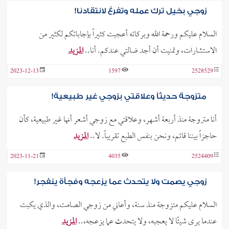
زوجي بخيل ترك عمله وتفرغ لانتقادنا!
السلام عليكم ورحمة الله وبركاته أعجبت كثيراً بإجاباتكم لكثير من
الاستشارات، وتمنيت أن أجد ضالتي عندكم. أنا..
المزيد
2023-12-13
1597
2528529
متزوجة حديثاً وعلاقتي بزوجي غير طبيعية!
أنا متروجة منذ أربعة أشهر، وعلاقتي مع زوجي أشعر أنها غير طبيعية، كأن
حاجزاً بيننا قائم، ونحن بنفس الطبع تقريباً. لا..
المزيد
2023-11-21
4035
2524409
زوجي يصمت ولا يتحدث عما يزعجه وفجأة ينفجر!
السلام عليكم متزوجة منذ سنة، وأعاني من زوجي الصامت، والذي يكبت
عندما يرى شيئًا لا يعجبه، ولا يتحدث عما يزعجه،..
المزيد