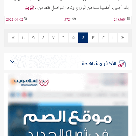
بلد أجنبي، أمضينا سنة من الزواج ونحن نتواصل فقط من..
المزيد
2022-06-02
5724
2485604
10
9
8
7
6
5
4
3
2
1
الأكثر مشاهدة