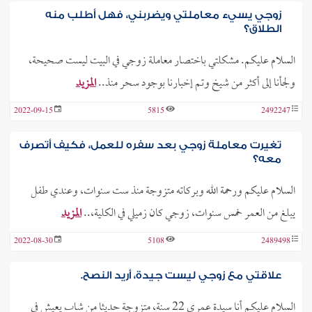
زوجي يسيء معاملتي ويضربني، فهل أطلب منه
الطلاق؟
السلام عليكم. مشكلتي باختصار معاملة زوجي في البيت ليست صحيحة،
ولجأنا إلى أكثر من شيخ وتم إخبارنا بوجود سحر منذ..
المزيد
2022-09-15
5815
2492247
تغيرت معاملة زوجي بعد سفره للعمل، فكيف أتصرف
معه؟
السلام عليكم ورحمة الله وبركاته متزوجة منذ ست سنوات، وعندي طفل
يبلغ من العمر خمس سنوات، زوجي كان زميلي في الكلية،..
المزيد
2022-08-30
5108
2489498
علاقتي مع زوجي ليست جيدة، أريد النصح.
السلام عليكم أنا سيدة عمري 22 سنة، متزوجة حديثا من شاب يعيش في