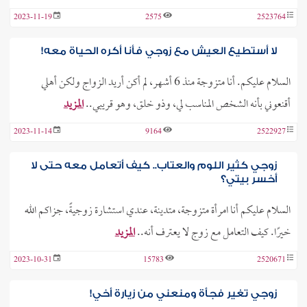
2023-11-19
2575
2523764
لا أستطيع العيش مع زوجي فأنا أكره الحياة معه!
السلام عليكم. أنا متزوجة منذ 6 أشهر، لم أكن أريد الزواج ولكن أهلي
أقنعوني بأنه الشخص المناسب لي، وذو خلق، وهو قريبي..
المزيد
2023-11-14
9164
2522927
زوجي كثير اللوم والعتاب.. كيف أتعامل معه حتى لا
أخسر بيتي؟
السلام عليكم أنا امرأة متزوجة، متدينة، عندي استشارة زوجيةً، جزاكم الله
خيرًا. كيف التعامل مع زوج لا يعترف أنه..
المزيد
2023-10-31
15783
2520671
زوجي تغير فجأة ومنعني من زيارة أخي!