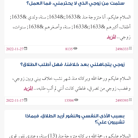
سئمت من زوجي الذي لا يحترمني، فما العمل؟
السلام عليكم. أنا متزوجة منذ &1633;&1634; سنة، ولدي &1635;
أطفال، أكبرهم &1633;&1633; سنة، وأصغرهم &1638; سنوات،
زوجي..
المزيد
2022-11-27
8135
2496333
زوجي يتجاهلني بعد خلافنا، فهل أطلب الطلاق؟
السلام عليكم ورحمة الله وبركاته منذ شهر نشب خلاف بيني وبين زوجي،
وغضب زوجي من تصرفي، غلطتي كانت أنني لم ألبِ طلبه،..
المزيد
2022-11-17
13504
2495393
بسبب الأذى النفسي والنفور أريد الطلاق، فبماذا
تشيرون عليّ؟
السلام عليكم ورحمة الله وبركاته متزوجة منذ (13) سنة، وعندي نفور قوي