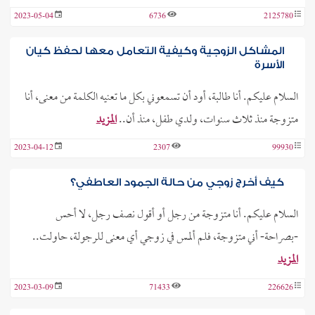
2023-05-04
6736
2125780
المشاكل الزوجية وكيفية التعامل معها لحفظ كيان
الأسرة
السلام عليكم. أنا طالبة، أود أن تسمعوني بكل ما تعنيه الكلمة من معنى، أنا
متزوجة منذ ثلاث سنوات، ولدي طفل، منذ أن..
المزيد
2023-04-12
2307
99930
كيف أخرج زوجي من حالة الجمود العاطفي؟
السلام عليكم. أنا متزوجة من رجل أو أقول نصف رجل، لا أحس
-بصراحة- أني متزوجة، فلم ألمس في زوجي أي معنى للرجولة، حاولت..
المزيد
2023-03-09
71433
226626