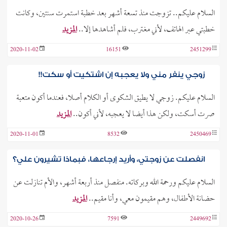
السلام عليكم.. تزوجت منذ تسعة أشهر بعد خطبة استمرت سنتين، وكانت
خطبتي عبر الهاتف، لأني مغترب، فلم أشاهدها إلا..
المزيد
2020-11-02
16151
2451299
زوجي ينفر مني ولا يعجبه إن اشتكيت أو سكت!!
السلام عليكم. زوجي لا يطيق الشكوى أو الكلام أصلا، فعندما أكون متعبة
صرت أسكت، ولكن هذا أيضا لا يعجبه، لأني أكون..
المزيد
2020-11-01
8532
2450469
انفصلت عن زوجتي، وأريد إرجاعها، فبماذا تشيرون علي؟
السلام عليكم ورحمة الله وبركاته. منفصل منذ أربعة أشهر، والأم تنازلت عن
حضانة الأطفال، وهم مقيمون معي، وأنا مقيم..
المزيد
2020-10-26
7591
2449692