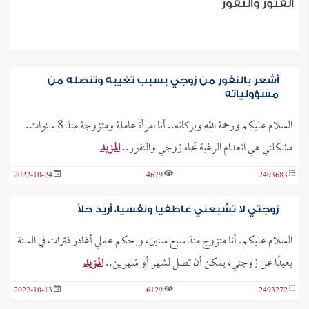
الفتور والنفور
أشعر بالنفور من زوجي بسبب تغيبه وتنصله من
مسؤولياته
السلام عليكم ورحمة الله وبركاته.. أنا امرأة عاملة ومتزوجة منذ 8 سنوات.
مشكلتي هي انعدام الرغبة تجاه زوجي والنفور..
المزيد
2022-10-24
4679
2493683
زوجتي لا تشبعني عاطفيا ونفسيا، أريد حلاً
السلام عليكم. أنا متزوج منذ سبع سنين، وبحكم عملي أغادر فترات في السنة
بعيدًا عن زوجتي، يمكن أن تصل لشهر أو شهرين..
المزيد
2022-10-13
6129
2493272