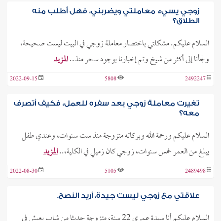
زوجي يسيء معاملتي ويضربني، فهل أطلب منه
الطلاق؟
السلام عليكم. مشكلتي باختصار معاملة زوجي في البيت ليست صحيحة،
ولجأنا إلى أكثر من شيخ وتم إخبارنا بوجود سحر منذ..
المزيد
2022-09-15
5808
2492247
تغيرت معاملة زوجي بعد سفره للعمل، فكيف أتصرف
معه؟
السلام عليكم ورحمة الله وبركاته متزوجة منذ ست سنوات، وعندي طفل
يبلغ من العمر خمس سنوات، زوجي كان زميلي في الكلية،..
المزيد
2022-08-30
5105
2489498
علاقتي مع زوجي ليست جيدة، أريد النصح.
السلام عليكم أنا سيدة عمري 22 سنة، متزوجة حديثا من شاب يعيش في