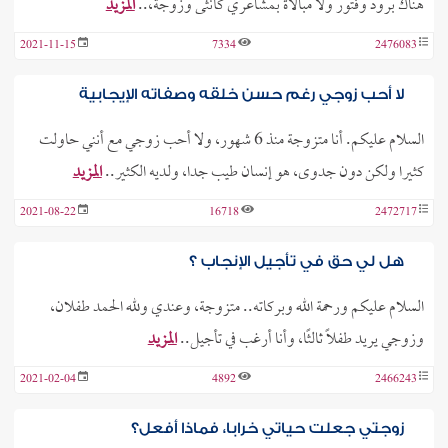
هناك برود وفتور ولا مبالاة بمشاعري كأنثى وزوجة،..
المزيد
2021-11-15
7334
2476083
لا أحب زوجي رغم حسن خلقه وصفاته الإيجابية
السلام عليكم. أنا متزوجة منذ 6 شهور، ولا أحب زوجي مع أنني حاولت
كثيرا ولكن دون جدوى، هو إنسان طيب جدا، ولديه الكثير..
المزيد
2021-08-22
16718
2472717
هل لي حق في تأجيل الإنجاب ؟
السلام عليكم ورحمة الله وبركاته.. متزوجة، وعندي ولله الحمد طفلان،
وزوجي يريد طفلًا ثالثًا، وأنا أرغب في تأجيل..
المزيد
2021-02-04
4892
2466243
زوجتي جعلت حياتي خرابا، فماذا أفعل؟