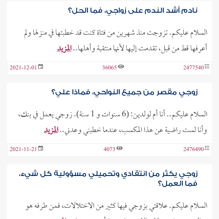
نادم أشد الندم على زواجي، فما الحل؟
السلام عليكم. تزوجت منذ شهرين من فتاة كنت قد خطبتها في منزلها ولم
أعرفها قط من قبل، تقدمت إليها لأنها منتقبة وأهلها..
المزيد
2021-12-01
36065
2477540
زوجي مقصر من جميع النواحي، فماذا علي؟
السلام عليكم.. أنا أم لولدين: (6 سنوات و 1 سنة). زوجي يعمل في بنك،
وأنا لست راضية عن هذا المكسب، عندما خطبني وعدني..
المزيد
2021-11-21
4073
2476490
زوجي يكثر من انتقادي وتحميلي مسؤولية كل شيء،
فما العمل؟
السلام عليكم. علاقتي بزوجي فيها كثير من الاختلالات، فمن طرفه هو