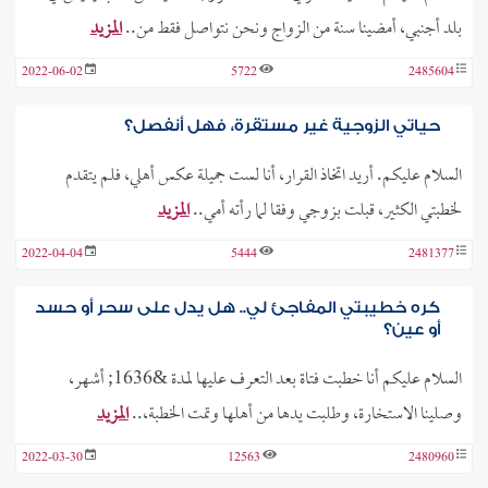
بلد أجنبي، أمضينا سنة من الزواج ونحن نتواصل فقط من..
المزيد
2022-06-02
5722
2485604
حياتي الزوجية غير مستقرة، فهل أنفصل؟
السلام عليكم. أريد اتخاذ القرار، أنا لست جميلة عكس أهلي، فلم يتقدم
لخطبتي الكثير، قبلت بزوجي وفقا لما رأته أمي..
المزيد
2022-04-04
5444
2481377
كره خطيبتي المفاجئ لي.. هل يدل على سحر أو حسد
أو عين؟
السلام عليكم أنا خطبت فتاة بعد التعرف عليها لمدة &1636; أشهر،
وصلينا الاستخارة، وطلبت يدها من أهلها وتمت الخطبة،..
المزيد
2022-03-30
12563
2480960