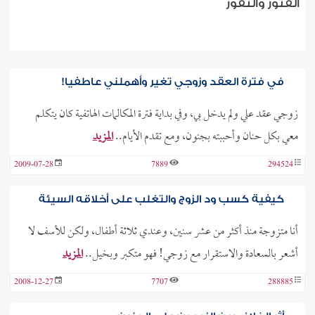
الفتور والنفور
في فترة العقد وزوجي تغير وأهملني عاطفيا!
زوجي عقد علي ولم يدخل بي، وفي بداية فترة المكالمات الهاتفية كان يتكلم
معي بكل حنان وأحببته بجنون، ومع تقدم الأيام..
المزيد
2009-07-28
7889
294524
كيفية كسب ود الزوج والتغلب على أخلاقه السيئة
أنا متزوجة منذ أكثر من عشر سنين، وعندي ثلاثة أطفال، ولكن للأسف لا
أشعر بالسعادة والاستقرار مع زوجي! فهو متكبر وبخيل..
المزيد
2008-12-27
7707
288885