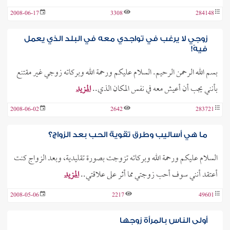
2008-06-17
3308
284148
زوجي لا يرغب في تواجدي معه في البلد الذي يعمل
فيهّ!
بسم الله الرحمن الرحيم. السلام عليكم ورحمة الله وبركاته زوجي غير مقتنع
بأنني يجب أن أعيش معه في نفس المكان الذي..
المزيد
2008-06-02
2642
283721
ما هي أساليب وطرق تقوية الحب بعد الزواج؟
السلام عليكم ورحمة الله وبركاته تزوجت بصورة تقليدية، وبعد الزواج كنت
أعتقد أنني سوف أحب زوجتي مما أثر على علاقتي..
المزيد
2008-05-06
2217
49601
أولى الناس بالمرأة زوجها