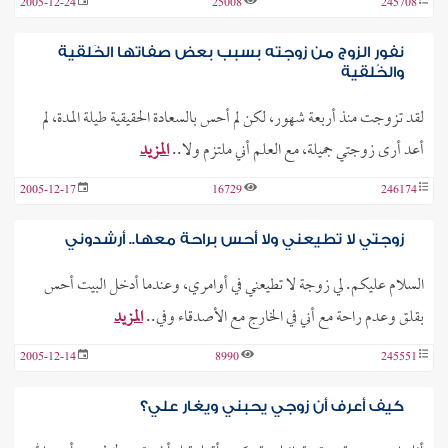
2005-12-24
25008
245708
نفور الزوج من زوجته بسبب بعض صفاتها الخَلقية
والخُلقية
لقد تزوجت منذ أربعة شهور، لكن لم أحس بالسعادة الحقيقية طيلة المدة، لم
أعد أرى زوجتي جميلة، مع العلم أني ملتزم ولا..
المزيد
2005-12-17
16729
246174
زوجتي لا تطيعني ولا أحس براحة معها.. أرشدوني
السلام عليكم. لي زوجة لا تطيعني في أوامري، وعندما أدخل البيت أحس
بقلق وعدم راحة مع أني في الخارج مع الأصدقاء وفي..
المزيد
2005-12-14
8990
245551
كيف أعرف أن زوجي يحبني ويغار علي؟