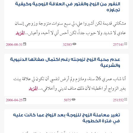
النفور من الزوج والفتور في العلاقة الزوجية وكيفية
تجاوزه
مشكلتي قديمة لكن أشيروا علي، لي سبع سنوات متزوجة وزوجي إنسان
عادي لا شديد ولا حبوب جداً، لكن أحس أني لا أحبه، وأعيش..
المزيد
2006-08-31
32383
257141
عدم محبة الزوج لزوجته رغم اكتمال صفاتها الدنيوية
والشرعية
أنا شاب عمري 26 سنة، وملتزم ولم أرض لنفسي أن تكون لي علاقة ببنت
بغير الزواج أو الخطبة؛ لأن ذلك مناف لديني وأخلاقي،..
المزيد
2006-04-25
5075
251552
تغير معاملة الزوج للزوجة بعد الزواج عما كانت عليه
في فترة الخطوبة