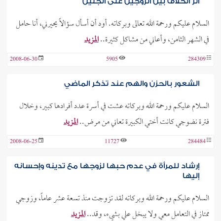
أثر الخلاف بين الزوجين على الجنين
السلام عليكم ورحمة الله تعالى وبركاته. أود أن أسأل سؤالاً يحيرني، أنا حامل
في الشهر الثامن، وأعاني من مشاكل كثيرة..
المزيد
2008-06-30
5905
284309
الشعور بالحزن والهم عند تذكر الماضي
السلام عليكم ورحمة الله وبركاته عشت في أسرة عدد أفرادها كبير، وخلال
فترة نضوجي كانت أختي الكبيرة تعاني من مرض..
المزيد
2008-06-25
11727
284484
إرشاد للمرأة في عدم حبها لزوجها مع تدينه وإحسانه
إليها
السلام عليكم ورحمة الله وبركاته لقد تزوجت منذ تسعة عشر عاماً، وزوجي
ممتاز في التعامل معي ولا يبخل علي بشيء، وقد..
المزيد