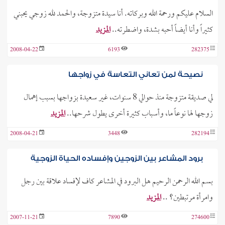
السلام عليكم ورحمة الله وبركاته. أنا سيدة متزوجة، والحمد لله زوجي يحبني
كثيراً وأنا أيضاً أحبه بشدة، واضطرته..
المزيد
2008-04-22
6193
282375
نصيحة لمن تعاني التعاسة في زواجها
لي صديقة متزوجة منذ حوالي 8 سنوات، غير سعيدة بزواجها بسبب إهمال
زوجها لها نوعاً ما، وأسباب كثيرة أخرى يطول شرحها..
المزيد
2008-04-21
3448
282194
برود المشاعر بين الزوجين وإفساده الحياة الزوجية
بسم الله الرحمن الرحيم هل البرود في المشاعر كاف لإفساد علاقة بين رجل
وامرأة مرتبطين؟ ..
المزيد
2007-11-21
7890
274600