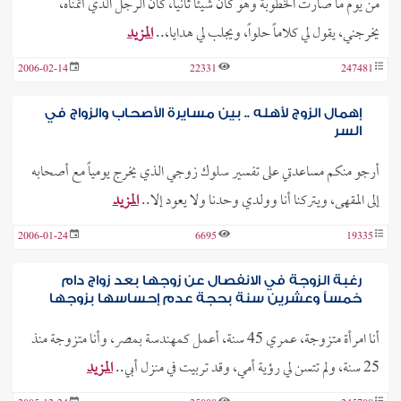
من يوم ما صارت الخطوبة وهو كان شيئاً ثانياً، كان الرجل الذي أتمناه،
يخرجني، يقول لي كلاماً حلواً، ويجلب لي هدايا،..
المزيد
2006-02-14
22331
247481
إهمال الزوج لأهله .. بين مسايرة الأصحاب والزواج في
السر
أرجو منكم مساعدتي على تفسير سلوك زوجي الذي يخرج يومياً مع أصحابه
إلى المقهى، ويتركنا أنا وولدي وحدنا ولا يعود إلا..
المزيد
2006-01-24
6695
19335
رغبة الزوجة في الانفصال عن زوجها بعد زواج دام
خمساً وعشرين سنة بحجة عدم إحساسها بزوجها
أنا امرأة متزوجة، عمري 45 سنة، أعمل كمهندسة بمصر، وأنا متزوجة منذ
25 سنة، ولم تتسن لي رؤية أمي، وقد تربيت في منزل أبي..
المزيد