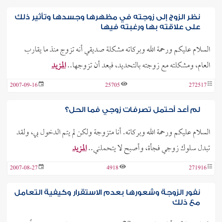
نظر الزوج إلى زوجته في مظهرها وجسدها وتأثير ذلك
على علاقته بها ورغبته فيها
السلام عليكم ورحمة الله وبركاته مشكلة صديقي أنه تزوج منذ ما يقارب
العام، ومشكلته مع زوجته بالتحديد، فبعد أن تزوجها..
المزيد
2007-09-16
25705
272517
لم أعد أحتمل تصرفات زوجي فما الحل؟
السلام عليكم ورحمة الله وبركاته. أنا متزوجة ولكن لم يتم الدخول بي، ولقد
تبدل سلوك زوجي فجأة، وأصبح لا يتحملني..
المزيد
2007-08-27
4918
271916
نفور الزوجة وشعورها بعدم الاستقرار وكيفية التعامل
مع ذلك