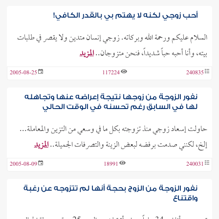
أحب زوجي لكنه لا يهتم بي بالقدر الكافي!
السلام عليكم ورحمة الله وبركاته. زوجي إنسان متدين ولا يقصر في طلبات
بيته، وأنا أحبه حباً شديداً، فنحن متزوجان..
المزيد
2005-08-25
117224
240835
نفور الزوجة من زوجها نتيجة إعراضه عنها وتجاهله
لها في السابق رغم تحسنه في الوقت الحالي
حاولت إسعاد زوجي منذ تزوجته بكل ما في وسعي من التزين والمعاملة...
إلخ، لكنني صدمت برفضه لبعض الزينة والتصرفات الجميلة..
المزيد
2005-08-09
18991
240031
نفور الزوجة من الزوج بحجة أنها لم تتزوجه عن رغبة
واقتناع