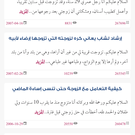
السلام عليكم أنا رجل عمري 29 سنة، وقد تزوجت قبل سنتين تقريباً،
وأعمل كطبيب أسنان، ومشكلتي أن زوجتي بعد رجوعها من..
المزيد
2007-04-16
8831
267696
إرشاد لشاب يعاني كره لزوجته التي تزوجها إرضاء لأبيه
السلام عليكم. تزوجت قريبة لي من غير أن أراها، وهي من بلد وأنا من بلد
آخر، ولم أرها إلا يوم الزواج، وطباعها غير طباعي،..
المزيد
2007-02-26
10239
265545
كيفية التعامل مع الزوجة حتى تنسى إساءة الماضي
السلام عليكم ورحمة الله وبركاته أنا متزوج منذ ما يقرب 10 سنوات ولي
طفلان والحمد لله، أخطأت في حق زوجتي قبل فترة..
المزيد
2006-10-29
20550
260478