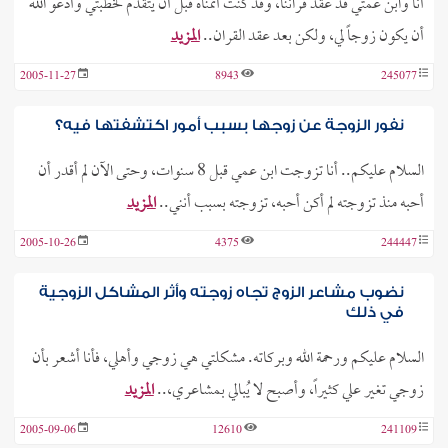
أنا وابن عمتي قد عقد قراننا، وقد كنت أتمناه قبل أن يتقدم لخطبتي وأدعو الله
أن يكون زوجاً لي، ولكن بعد عقد القران..
المزيد
2005-11-27
8943
245077
نفور الزوجة عن زوجها بسبب أمور اكتشفتها فيه؟
السلام عليكم.. أنا تزوجت ابن عمي قبل 8 سنوات، وحتى الآن لم أقدر أن
أحبه منذ تزوجته لم أكن أحبه، تزوجته بسبب أنني..
المزيد
2005-10-26
4375
244447
نضوب مشاعر الزوج تجاه زوجته وأثر المشاكل الزوجية
في ذلك
السلام عليكم ورحمة الله وبركاته. مشكلتي هي زوجي وأهلي، فأنا أشعر بأن
زوجي تغير علي كثيراً، وأصبح لا يُبالي بمشاعري،..
المزيد
2005-09-06
12610
241109