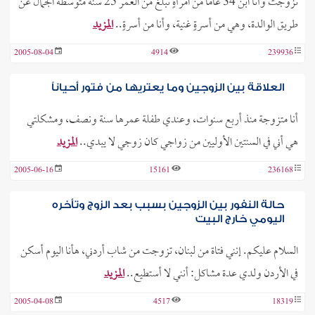
تزوجت وأنا ابن 34 عاماً من امرأةٍ تبلغ من العمر 25 سنة متوسطة الجمال عن
طريق الوالدة، وهي من أسرةٍ غنية، وأنا من أسرةٍ..
المزيد
2005-08-04
4914
239936
العلاقة بين الزوجين وما يعتريها من فتور أحياناً
أنا متزوجة منذ أربع سنوات، وعندي طفلة عمرها سنة ونصف، ومشكلتي
هي أني في السنتين الأوليين من زواجي كان زوجي لا يبدي..
المزيد
2005-06-16
15161
236168
حالة النفور بين الزوجين بسبب بعد الزوج وتأخره
اليومي خارج البيت
السلام عليكم. إنني فتاة من لبنان، تزوجت من شاب أردني، هأنا اليوم أسكن
في الأردن ولدي عدة مشاكل: أنني لا أستطيع..
المزيد
2005-04-08
4517
18319