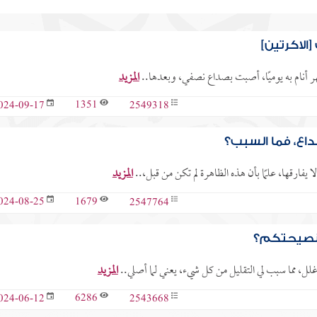
الاكرتين]
هر أنام به يوميًا، أصبت بصداع نصفي، وبعدها..
المزيد
1351
2549318
024-09-17
اع، فما السبب؟
يفارقها، علمًا بأن هذه الظاهرة لم تكن من قبل،..
المزيد
1679
2547764
024-08-25
 نصيحتكم؟
ل، مما سبب لي التقليل من كل شيء، يعني لما أصلي..
المزيد
6286
2543668
024-06-12