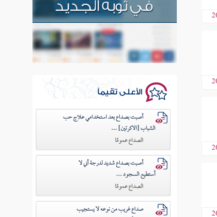
2
2
الأعلى تقيماً
أصبت بصداع بعد استخدامي علاج حب
الشباب [الاكرتين] ...
الصداع عمومًا
2
أصبت بصداع شديد لدرجة أني لا
أستطيع السجود ...
الصداع عمومًا
صداع غريب من نوعه لا يستجيب
2