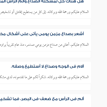
هل هناك حل لمشكلة الصداع وألم الرأس الم
السلام عليكم ورحمة الله وبركاته. إلى كل من يستطيع إفادتي أو تشخيص حالتي، أبلغ من العمر 
أشعر بصداع مزمن يومي يأتي على أشكال مخت
السلام عليكم. أعاني من صداع مزمن يومي مستمر، منذ عام تقريباً يراو
آلام في الوجه وصداع لا أستطيع وصفه.
السلام عليكم ورحمة الله وبركاته. شكراً لكم على ما تقدمونه، لدي مشكل
ألم في الرأس مع ضعف في البصر، فما تشخي