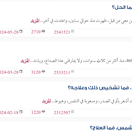
ا الحل؟
كن معي من قبل، ظهرت منذ حوالي سنتين، واعتدت في آخر..
المزيد
2710
2541521
024-05-28
المزيد
3120
2533211
024-03-28
، فما تشخيص ذلك وعلاجه؟
المزيد
1220
2312507
024-02-18
لشمس، فما العلاج؟