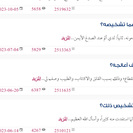
5658
2519632
023-10-05
 فما تشخيصه؟
مونه. ثانياً: لدي ألم عند الصدغ الأيمن..
المزيد
5829
2513363
023-07-04
ف أعالجه؟
المزيد
6387
2511635
023-06-20
ا تشخيص ذلك؟
ما استفدت منه كثيراً، وأسأل الله العظيم..
المزيد
4267
2510121
023-06-14