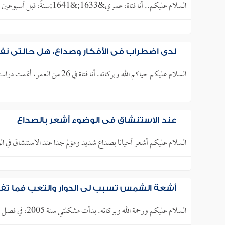
السلام عليكم.. أنا فتاة، عمري&1633;&1641;سنةً، قبل أسبوعين تضايقت فجأةً وأحسست بشيء كاتم على صدري، وذهبت إلى المستشفى،..
لدي اضطراب في الأفكار وصداع، هل حالتي ن
السلام عليكم حياكم الله وبركاته. أنا فتاة في 26 من العمر، أتممت دراستي الجامعية منذ سنتين، بطبعي أنا إنسانة شغوفة..
عند الاستنشاق في الوضوء أشعر بالصداع
السلام عليكم أشعر أحيانا بصداع شديد ومؤلم جدا عند الاستنشاق في ا
أشعة الشمس تسبب لي الدوار والتعب فما تف
السلام عليكم ورحمة الله وبركاته. بدأت مشكلتي سنة 2005، في فصل الصيف، حينها أصبت بدوخة شديدة دون ألم أو نبض أو خبط..