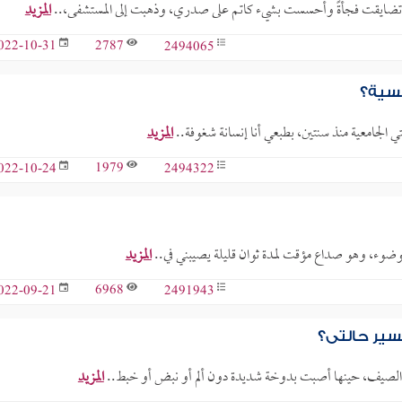
المزيد
2787
2494065
022-10-31
فسية؟
المزيد
1979
2494322
022-10-24
لوضوء، وهو صداع مؤقت لمدة ثوان قليلة يصيبني في..
المزيد
6968
2491943
022-09-21
سير حالتي؟
المزيد