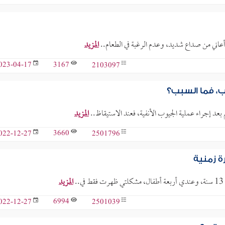
 وأعاني من صداع شديد، وعدم الرغبة في الطعام..
المزيد
3167
2103097
023-04-17
ب، فما السبب؟
م بعد إجراء عملية الجيوب الأنفية، فعند الاستيقاظ..
المزيد
3660
2501796
022-12-27
ة زمنية
المزيد
6994
2501039
022-12-27