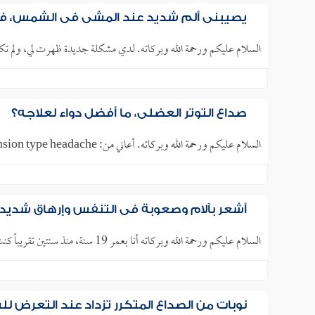
يصيبني ألم شديد عند المشي في الشمس، فم
السلام عليكم ورحمة الله وبركاته. لدي مشكلة جديدة ظهرت لي، ولم ت
صداع التوتر العضلي، ما أفضل دواء لعلاجه؟
السلام عليكم ورحمة الله وبركاته. أعاني من: tension type headache، منذ أكثر من ثلاث سنوات، ولا يفارقني هذا الصداع، ويشتد..
أشعر بآلام وصعوبة في التنفس وإرهاق شديد
السلام عليكم ورحمة الله وبركاته أنا بعمر 19 سنة، منذ سنتين تقريباً كنت أشعر بألم في الصدر، وصعوبة في التنفس، وهبوط..
نوبات من الصداع المتكرر تزداد عند التعرض ل