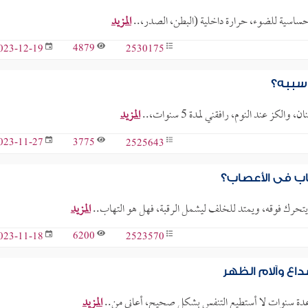
، حساسية للضوء، حرارة داخلية (البطن، الصدر،..
المزيد
4879
2530175
023-12-19
 سببه؟
ز عند النوم، رافقني لمدة 5 سنوات،..
المزيد
3775
2525643
023-11-27
اب في الأعصاب؟
يتحرك فوقه، ويمتد للخلف ليشمل الرقبة، فهل هو التهاب..
المزيد
6200
2523570
023-11-18
اع وآلام الظهر
المزيد