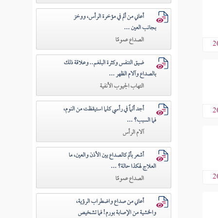
أعاني من ألم في مؤخرة الرأس، ووخز
بجانب العين ...
الصداع عمومًا
2
ضيق التنفس وكثرة البلغم.. وعلاقة ذلك
بالصداع وآلام الظهر ...
التهاب الجيوب الأنفية
أجد ألماً في رأسي كلما استيقظت من النوم،
2
فما السبب؟ ...
آلام الرأس
أشعر بألم كالصداع بين الأذن والعين، ما
العلاج لهكذا حالة؟ ...
2
الصداع عمومًا
أعاني من صداع واضطراب الرؤية،
والخشية من الإصابة بورم! فما تشخيص