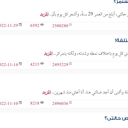
ستمر؟
29 سنةً، وأشعر كل يوم بألم..
المزيد
6592
2500280
022-11-29
لفة!
دني كل يومٍ باختلاف نمطه وشدته، ولكنه يتمركز..
المزيد
4215
2495229
022-11-14
ة وأتمنى أن أجد ضالتي هنا. أنا أعاني منذ شهرين..
المزيد
8218
2496036
022-11-10
ص حالتي؟