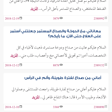
السلام عليكم تم عمل تحليل الغدة الدرقية، وكانت النتيجة 34، وأعاني من
الضغط المنخفض، والصداع المستمر بأعلى الرأس،..
المزيد
2018-12-19
3879
2388992
معاناتي مع الدوخة والصداع المستمر جعلتني أستمر
على العلاج حتى الآن، ما رأيكم؟
السلام عليكم عانيت من صداع ودوخة مستمرة، ذهبت لأطباء في كل
التخصصات، أخيرا تم تحويلي لأخصائي مخ وأعصاب، طلب مني..
المزيد
2018-12-12
8878
2389152
أعاني من صداع لفترة طويلة، وألم في الرأس
السلام عليكم أعاني من صداع لفترة طويلة، راجعت المستشفى وعملوا لي
الأشعة، وطبيب الأسرة قال: هناك انتفاخ ظاهر لي..
المزيد
2018-12-10
3368
2388890