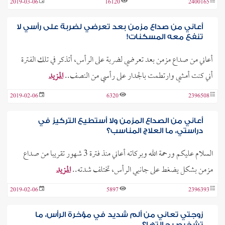
2019-03-06
16120
2400165
أعاني من صداع مزمن بعد تعرضي لضربة على رأسي لا
تنفع معه المسكنات!
أعاني من صداع مزمن بعد تعرضي لضربة على الرأس، أتذكر في تلك الفترة
أني كنت أمشي وارتطمت بالجدار على رأسي من النصف..
المزيد
2019-02-06
6320
2396508
أعاني من الصداع المزمن ولا أستطيع التركيز في
دراستي، ما العلاج المناسب؟
السلام عليكم ورحمة الله وبركاته أعاني منذ فترة 3 شهور تقريبا من صداع
مزمن بشكل يضغط على جانبي الرأس، تختلف شدته..
المزيد
2019-02-06
5897
2396393
زوجتي تعاني من ألم شديد في مؤخرة الرأس، ما
تشخيص حالتها؟