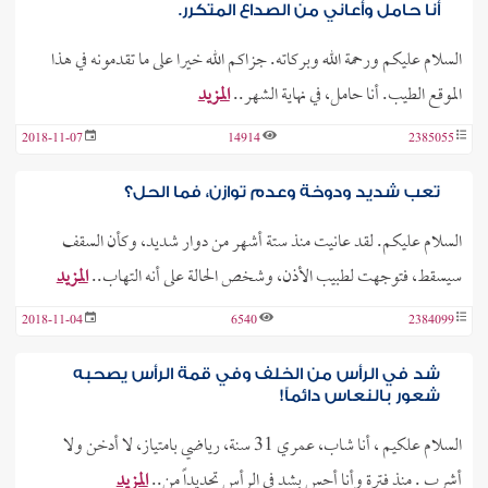
أنا حامل وأعاني من الصداع المتكرر.
السلام عليكم ورحمة الله وبركاته. جزاكم الله خيرا على ما تقدمونه في هذا
الموقع الطيب. أنا حامل، في نهاية الشهر..
المزيد
2018-11-07
14914
2385055
تعب شديد ودوخة وعدم توازن، فما الحل؟
السلام عليكم. لقد عانيت منذ ستة أشهر من دوار شديد، وكأن السقف
سيسقط، فتوجهت لطبيب الأذن، وشخص الحالة على أنه التهاب..
المزيد
2018-11-04
6540
2384099
شد في الرأس من الخلف وفي قمة الرأس يصحبه
شعور بالنعاس دائماً!
السلام علكيم ، أنا شاب، عمري 31 سنة، رياضي بامتياز، لا أدخن ولا
أشرب . منذ فترة وأنا أحس بشد في الرأس تحديداً من..
المزيد