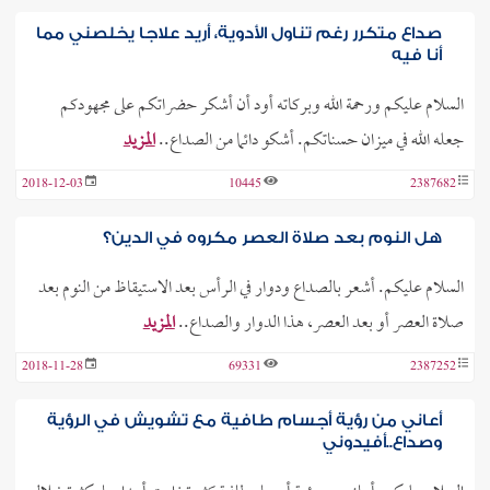
صداع متكرر رغم تناول الأدوية، أريد علاجا يخلصني مما
أنا فيه
السلام عليكم ورحمة الله وبركاته أود أن أشكر حضراتكم على مجهودكم
جعله الله في ميزان حسناتكم. أشكو دائما من الصداع..
المزيد
2018-12-03
10445
2387682
هل النوم بعد صلاة العصر مكروه في الدين؟
السلام عليكم. أشعر بالصداع ودوار في الرأس بعد الاستيقاظ من النوم بعد
صلاة العصر أو بعد العصر، هذا الدوار والصداع..
المزيد
2018-11-28
69331
2387252
أعاني من رؤية أجسام طافية مع تشويش في الرؤية
وصداع..أفيدوني