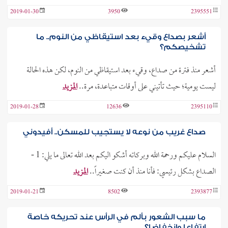
2019-01-30
3950
2395551
أشعر بصداع وقيء بعد استيقاظي من النوم.. ما
تشخيصكم؟
أشعر منذ فترة من صداع، وقيء بعد استيقاظي من النوم، لكن هذه الحالة
ليست يومية؛ حيث تأتيني على أوقات متباعدة، مرة..
المزيد
2019-01-28
12636
2395110
صداع غريب من نوعه لا يستجيب للمسكن.. أفيدوني
السلام عليكم ورحمة الله وبركاته أشكو اليكم بعد الله تعالى ما يلي: 1 -
الصداع بشكل رئيسي: فأنا منذ أن كنت صغيراً..
المزيد
2019-01-21
8502
2393877
ما سبب الشعور بألم في الرأس عند تحريكه خاصة
ارتفاعا وانخفاضا؟