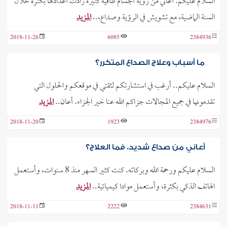
السلام عليكم. أعاني من رؤية أجسام طافية كثيرة زادت أعدادها بكثرة خلال
السنة الماضية، مع تشويش في الرؤية وصداع،..
المزيد
2018-11-26
6085
2384936
ما أسباب وعلاج الصداع المتكرر؟
السلام عليكم.. أرغب في استشارتكم لثقتي في موقعكم والحلول التي
تقدمونها في جميع المجالات جزاكم الله عنا خير الجزاء. أعان..
المزيد
2018-11-20
1923
2384976
أعاني من صداع شديد، فما العلاج؟
السلام عليكم ورحمة الله وبركاته. كنت كثير السهر منذ 8 سنوات، وأستعمل
الهاتف الذكي بكثرة، وأستعمل موادا كيميائية..
المزيد
2018-11-11
2222
2384631