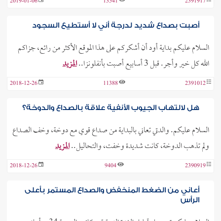
2019-01-06
13541
2391917
أصبت بصداع شديد لدرجة أني لا أستطيع السجود
السلام عليكم بداية أود أن أشكركم على هذا الموقع الأكثر من رائع، جزاكم
الله كل خير وأجر. قبل 3 أسابيع أصبت بأنفلونزا..
المزيد
2018-12-26
11388
2391012
هل لالتهاب الجيوب الأنفية علاقة بالصداع والدوخة؟
السلام عليكم. والدتي تعاني بالبداية من صداع قوي مع دوخة، وخف الصداع
ولم تذهب الدوخة، كانت شديدة وخفت، والتحاليل..
المزيد
2018-12-26
9404
2390919
أعاني من الضغط المنخفض والصداع المستمر بأعلى
الرأس