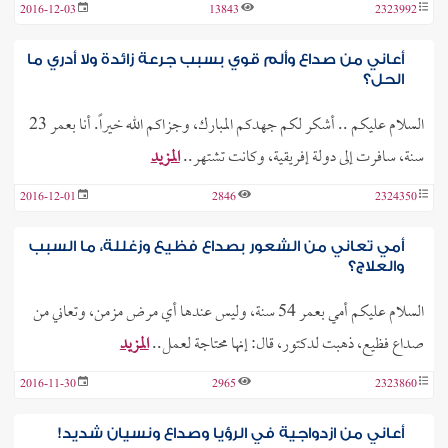
2016-12-03
13843
2323992
أعاني من صداع وألم قوي بسبب جرعة زائدة ولا أدري ما
الحل؟
السلام عليكم .. أشكر لكم جهدكم المبارك، وجزاكم الله خيراً. أنا بعمر 23
سنة، سافرت إلى دولة إفريقية، وكانت تشتهر..
المزيد
2016-12-01
2846
2324350
أمي تعاني من الشعور بصداع فظيع وزغللة، ما السبب
والعلاج؟
السلام عليكم أمي بعمر 54 سنة، وليس عندها أي مرض مزمن، وتعاني من
صداع فظيع، ذهبت لدكتور، قال: إنها محتاجة لعمل..
المزيد
2016-11-30
2965
2323860
أعاني من ازدواجية في الرؤيا وصداع ونسيان شديد!