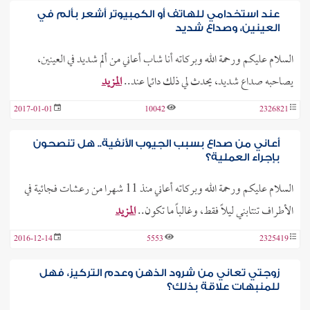
عند استخدامي للهاتف أو الكمبيوتر أشعر بألم في
العينين، وصداع شديد
السلام عليكم ورحمة الله وبركاته أنا شاب أعاني من ألم شديد في العينين،
يصاحبه صداع شديد، يحدث لي ذلك دائما عند..
المزيد
2017-01-01
10042
2326821
أعاني من صداع بسبب الجيوب الأنفية.. هل تنصحون
بإجراء العملية؟
السلام عليكم ورحمة الله وبركاته أعاني منذ 11 شهرا من رعشات فجائية في
الأطراف تنتابني ليلاً فقط، وغالباً ما تكون..
المزيد
2016-12-14
5553
2325419
زوجتي تعاني من شرود الذهن وعدم التركيز، فهل
للمنبهات علاقة بذلك؟