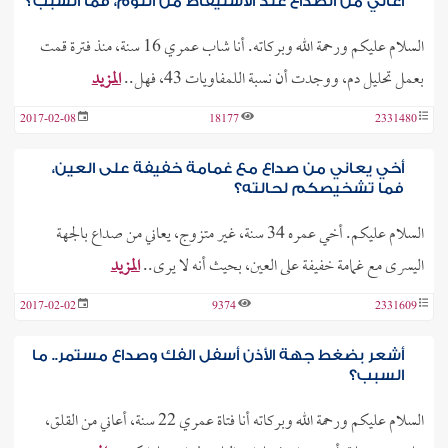
أعاني من الصداع عند الاستيقاظ من النوم، فما السبب؟
السلام عليكم ورحمة الله وبركاته. أنا شاب عمري 16 سنة، منذ فترة قمت
بعمل تحليل دم، ووجدت أن نسبة اللمفاويات 43، فهل..
المزيد
2017-02-08
18177
2331480
أخي يعاني من صداع مع غمامة خفيفة على العين،
فما تشخيصكم لحالته؟
السلام عليكم. أخي عمره 34 سنة، غير متزوج، يعاني من صداع بالجهة
اليسرى مع غمامة خفيفة على العين، بحيث أنه لا يرى..
المزيد
2017-02-02
9374
2331609
أشعر بضغط جهة الأذن أسفل الفك وصداع مستمر.. ما
السبب؟
السلام عليكم ورحمة الله وبركاته أنا فتاة عمري 22 سنة، أعاني من القلق،