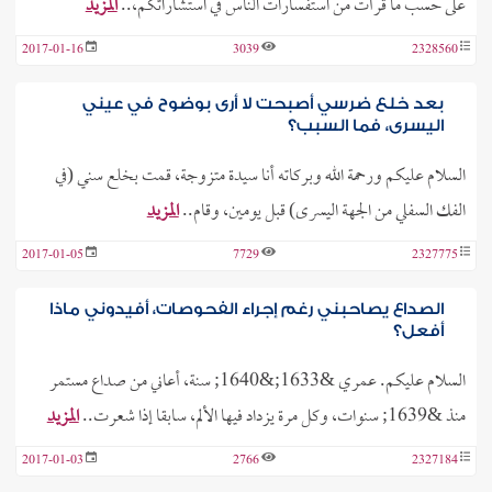
على حسب ما قرأت من استفسارات الناس في استشاراتكم،..
المزيد
2017-01-16
3039
2328560
بعد خلع ضرسي أصبحت لا أرى بوضوح في عيني
اليسرى، فما السبب؟
السلام عليكم ورحمة الله وبركاته أنا سيدة متزوجة، قمت بخلع سني (في
الفك السفلي من الجهة اليسرى) قبل يومين، وقام..
المزيد
2017-01-05
7729
2327775
الصداع يصاحبني رغم إجراء الفحوصات، أفيدوني ماذا
أفعل؟
السلام عليكم. عمري &1633;&1640; سنة، أعاني من صداع مستمر
منذ &1639; سنوات، وكل مرة يزداد فيها الألم، سابقا إذا شعرت..
المزيد
2017-01-03
2766
2327184