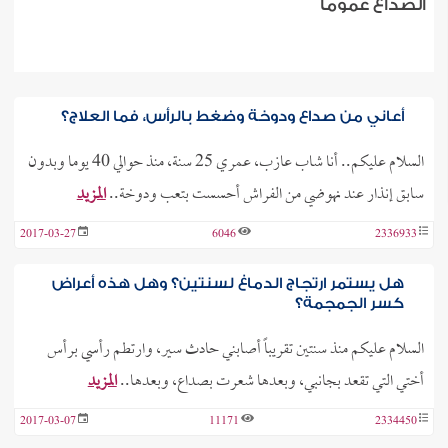
الصداع عمومًا
أعاني من صداع ودوخة وضغط بالرأس، فما العلاج؟
السلام عليكم.. أنا شاب عازب، عمري 25 سنة، منذ حوالي 40 يوما وبدون
سابق إنذار عند نهوضي من الفراش أحسست بتعب ودوخة..
المزيد
2017-03-27
6046
2336933
هل يستمر ارتجاج الدماغ لسنتين؟ وهل هذه أعراض
كسر الجمجمة؟
السلام عليكم منذ سنتين تقريباً أصابني حادث سير، وارتطم رأسي برأس
أختي التي تقعد بجانبي، وبعدها شعرت بصداع، وبعدها..
المزيد
2017-03-07
11171
2334450