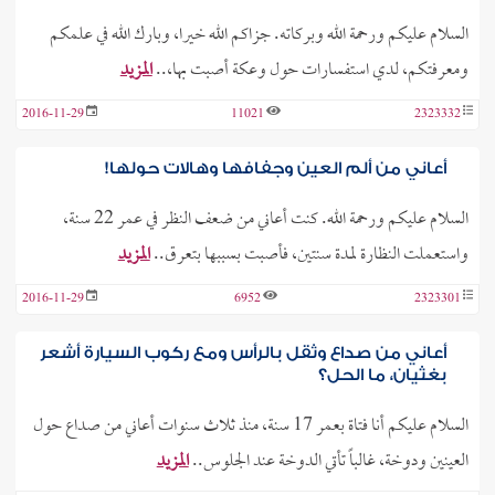
السلام عليكم ورحمة الله وبركاته. جزاكم الله خيرا، وبارك الله في علمكم
ومعرفتكم، لدي استفسارات حول وعكة أصبت بها،..
المزيد
2016-11-29
11021
2323332
أعاني من ألم العين وجفافها وهالات حولها!
السلام عليكم ورحمة الله. كنت أعاني من ضعف النظر في عمر 22 سنة،
واستعملت النظارة لمدة سنتين، فأصبت بسببها بتعرق..
المزيد
2016-11-29
6952
2323301
أعاني من صداع وثقل بالرأس ومع ركوب السيارة أشعر
بغثيان، ما الحل؟
السلام عليكم أنا فتاة بعمر 17 سنة، منذ ثلاث سنوات أعاني من صداع حول
العينين ودوخة، غالباً تأتي الدوخة عند الجلوس..
المزيد