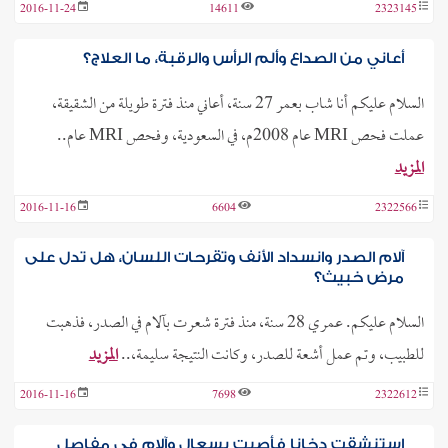
2016-11-24
14611
2323145
أعاني من الصداع وألم الرأس والرقبة، ما العلاج؟
السلام عليكم أنا شاب بعمر 27 سنة، أعاني منذ فترة طويلة من الشقيقة،
عملت فحص MRI عام 2008م، في السعودية، وفحص MRI عام..
المزيد
2016-11-16
6604
2322566
آلام الصدر وانسداد الأنف وتقرحات اللسان، هل تدل على
مرض خبيث؟
السلام عليكم. عمري 28 سنة، منذ فترة شعرت بآلام في الصدر، فذهبت
للطبيب، وتم عمل أشعة للصدر، وكانت النتيجة سليمة،..
المزيد
2016-11-16
7698
2322612
استنشقت دخانا فأصبت بسعال وآلام في مفاصل