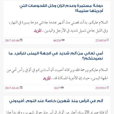
دوخة مستمرة وعدم اتزان وكل الفحوصات التي
أجريتها سليمة!
السلام عليكم. بدأت قصتي منذ أشهر عندما جاءتني دوخة يسيرة في النهار،
وفي الليل جاءني تنميل شديد في الأرجل واليدين..
المزيد
2017-03-06
46326
2334516
أمي تعاني من ألم شديد في الجهة اليمنى للرأس.. ما
نصيحتكم؟
السلام عليكم ورحمة الله وبركاته أحببت أن أستشيركم في ألم في رأس أمي من
الجهة اليمنى، حيث إن الأدوية المسكنة قد..
المزيد
2017-03-01
3627
2333931
ألم في الرأس منذ شهرين خاصة عند النوم.. أفيدوني
أنا فتاة عمري 20 سنة، أعاني من ألم في الرأس منذ حوالي شهرين، وقد بدأ هذا