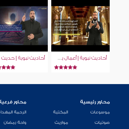
أحاديث نبوية | أعمال يكفر الله بها الذنوب | إسلام ويب | للصم بلغة الإشارة
محاور رئيسية
محاور فرعية
موسوعات
المكتبة
الرحمة المهدا
صوتيات
مواريث
واحة رمضان