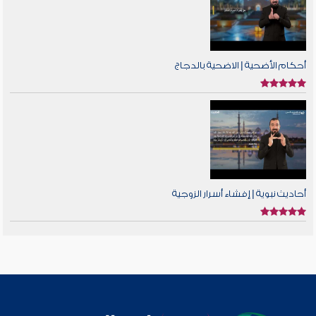
أحكام الأضحية | الاضحية بالدجاج
أحاديث نبوية | إفشاء أسرار الزوجية