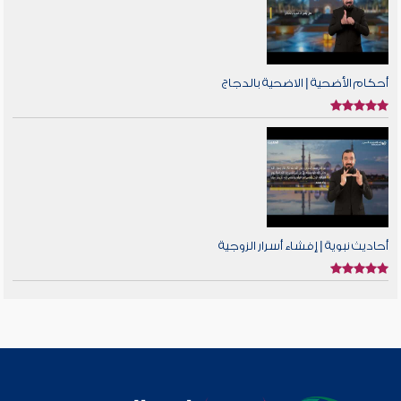
أحكام الأضحية | الاضحية بالدجاج
أحاديث نبوية | إفشاء أسرار الزوجية