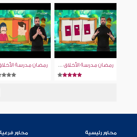
رمضان مدرسة الأخلاق | وقل اعملوا | إسلام ويب | للصم بلغة الإشارة
محاور رئيسية
محاور فرعية