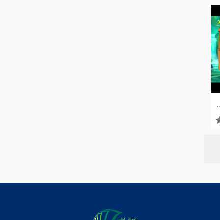
ون | إسلام ويب | للصم بلغة الإشارة