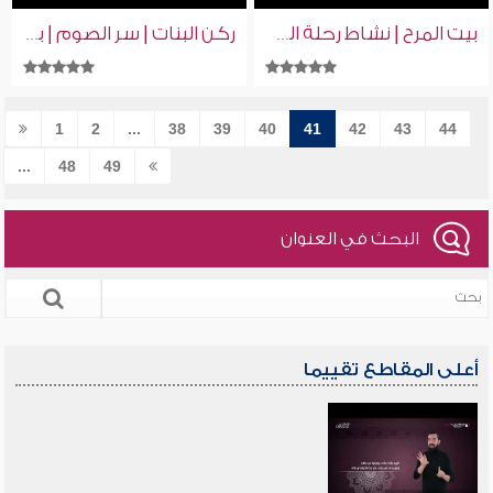
بيت المرح | نشاط رحلة الكشافة | بنين وبنات | بلغة الإشارة
ركن البنات | سر الصوم | بنين وبنات | بلغة الإشارة
1
2
...
38
39
40
41
42
43
44
...
48
49
البحث في العنوان
أعلى المقاطع تقييما