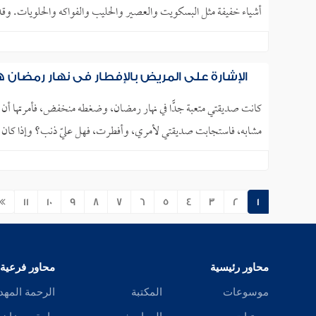
أشياء خفيفة مثل البسكويت والعصير والحليب والفواكه والحلويات. وقد
الإشارة على المريض بالإفطار في نهار رمضان ه
كانت صديقتي متعبة جدًّا في نهار رمضان، وضغطه منخفض، فأمرتها أن ت
مشابه، فاستجابت صديقتي لأمري، وأفطرت، فهل عليّ ذنب؟ وإذا كان علي
11
10
9
8
7
6
5
4
3
2
1
محاور رئيسية
محاور فرعية
موسوعات
المكتبة
الرحمة المهد