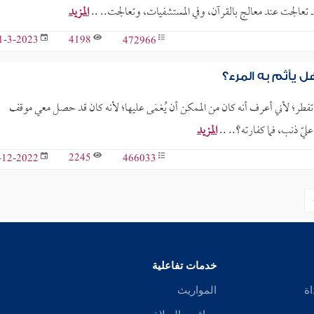
 تعالجت عند معالج بالقرآن، وفي المستشفيات، وتعالجت.. ..
المزيد
4198
472966
1-3-2023
ل يأثم به المرء؟
فطر؛ لأني أعرف أنه كان من الممكن أن يُغمَى عليها؛ لأنه كان قد حصل معي موقف
ّ ذنب، فما كفارته؟.. ..
المزيد
2245
466033
-12-2022
خدمات تفاعلية
اة
المواريث