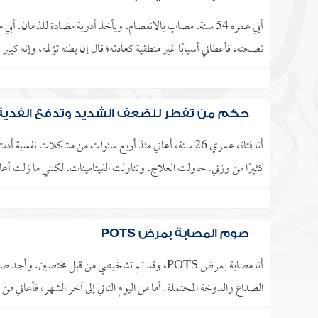
أبي عمره 54 سنة، مصاب بالانفصام، ويأخذ أدوية مضادة للذها
نصحته، فأعطاني أسبابًا غير منطقية كعادته؛ قال إن بطنه تؤلمه، وإنه كبير 
حكم من تفطر للضعف الشديد وتدفع الفدية
أنا فتاة، عمري 26 سنة، أعاني منذ أربع سنوات من مشكل
كثيرًا من وزني. حاولت العلاج، وتناولت الفيتامينات، لكنني ما زلت أعا
صوم المصابة بمرض POTS
أنا مصابة بمرض POTS، وقد تم تشخيصي من قبل مختصين
الصداع والدوخة المحتملة. أما من اليوم الثاني إلى آخر الشهر، فأعاني م