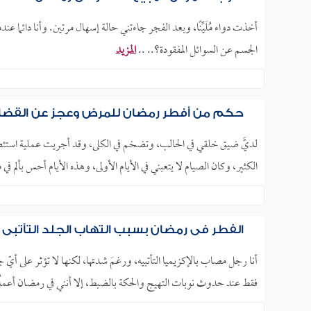
أخذت دواء مُلَيِّنًا، وبعد الفجر جاءتني حالة إسهال مرتين. وأنا دائما ع
الجسم عن السوائل المفقودة؟.. ..
المزيد
حكم من أفطر رمضان للمرض وعجز عن القضا
لديَّ ضيق خلقي في الحالب، وتضخم في الكلى، وقد أجريت عملية استئص
الكثير، وكان الصيام لا يتعبني في الأيام الأولى، وهذه الأيام أحس بألم في
الفطر في رمضان بسبب التهاب الجلد التأتبي (ا
أنا رجل مصاب بالإكزيميا التأتبيه، ورغمَ شدتها، لكنها لا تؤثر على أي
فقط عند حدوث نوبات التهيج والحكة بالضبط، إلا أنني في رمضان أعملُ في 