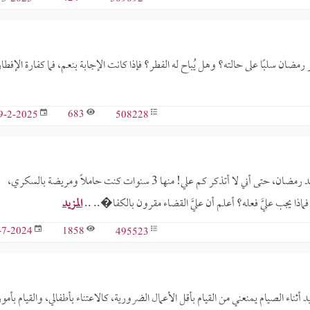
هر رمضان سلبًا على حالته؟ وهل يُباح له الفطر؟ فإذا كانت الإجابة بنعم، فما كفارة الإفطا
683
508228
9-2-2025
عمري 44 سنة، وعليَّ قضاء رمضان منذ سنين، كنت لا أصوم القضاء بعد رمضان، حتى أني لا أتذكر كم علي! منها 3 سنوات كنت حاملًا ومريضة بالسكري،
ا يجب عليَّ فعله؟ أعلم أن عليَّ القضاء مقرون بالكفا�.. ..
المزيد
1858
495523
-7-2024
ثناء الصيام يمنعني من القيام بأقل الأعمال الضرورية، كالاعتناء بأطفالي، والقيام بأمور