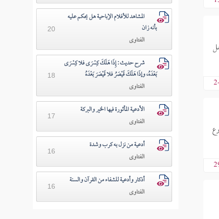
1
المشاهد للأفلام الإباحية هل يحكم عليه
بأنه زان
20
الفتاوى
 هل
شرح حديث: إِذَا هَلَكَ كِسْرَى فلا كِسْرَى
بَعْدَهُ، وإذَا هَلَكَ قَيْصَرُ فلا قَيْصَرَ بَعْدَهُ
18
2
الفتاوى
الأدعية المأثورة فيها الخير والبركة
17
الفتاوى
زرع
أدعية من نزل به كرب وشدة
16
الفتاوى
2
أذكار وأدعية للشفاء من القرآن والسنة
16
الفتاوى