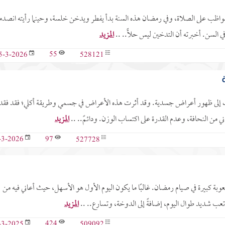
ن. أبي مواظب على الصلاة، وفي رمضان هذه السنة بدأ يفطر ويدخن خلسة، وحينما رأيته انصد
في السن. أخبرته أن التدخين ليس حلًّا.. ..
المزيد
55
528121
5-3-2026
ات نفسية أدت إلى ظهور أعراض جسدية. وقد أثرت هذه الأعراض في جسمي وطريقة أكلي؛ فقد فق
ني من النحافة، وعدم القدرة على اكتساب الوزن. ودائمً.. ..
المزيد
97
527728
-3-2026
. وأجد صعوبة كبيرة في صيام رمضان. غالبًا ما يكون اليوم الأول هو الأسهل، حيث أعاني فيه من
ن تعب شديد طوال اليوم، إضافةً إلى الدوخة، وتسارع.. ..
المزيد
424
509092
-3-2025