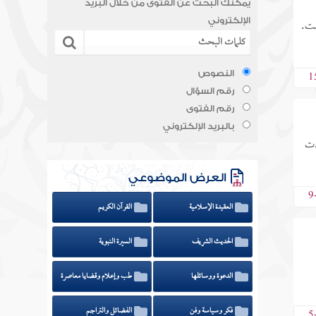
يمكنك البحث عن الفتوى من خلال البريد
مت.
الإلكتروني
1
النصوص
رقم السؤال
رقم الفتوى
بالبريد الإلكتروني
دت
العرض الموضوعي
9
العقيدة الإسلامية
القرآن الكريم
الحديث الشريف
السيرة النبوية
الدعوة ووسائلها
طب وإعلام وقضايا معاصرة
فكر وسياسة وفن
الفضائل والتراجم
5