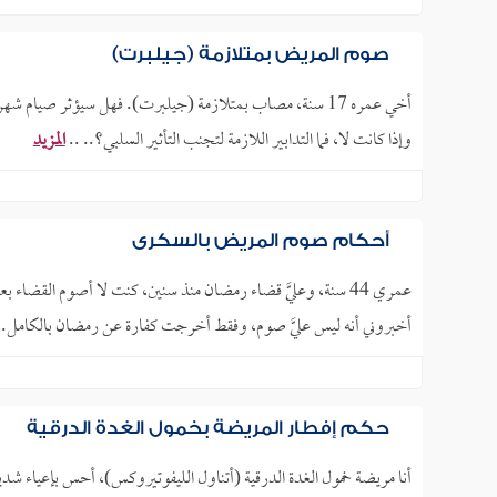
صوم المريض بمتلازمة (جيلبرت)
أخي عمره 17 سنة، مصاب بمتلازمة (جيلبرت). فهل سيؤثر صيام ش
وإذا كانت لا، فما التدابير اللازمة لتجنب التأثير السلبي؟.. ..
المزيد
أحكام صوم المريض بالسكري
أخبروني أنه ليس عليَّ صوم، وفقط أخرجت كفارة عن رمضان بالكامل. فماذ
حكم إفطار المريضة بخمول الغدة الدرقية
أنا مريضة خمول الغدة الدرقية (أتناول الليفوتيروكس)، أحس بإعياء شديد أ