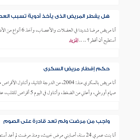
هل يفطر المريض الذي يأخذ أدوية تسبب الع
أنا مريض مرضا شديد
أستطيع أن أفطر؟ .. ..
المزيد
حكم إفطار مريض السكري
أنا مريض بالسكري منذ: 2004، من الدرجة الثانية،
صمام أورطي، وأعاني من الضغط، وأتناول في اليوم 5 أقراص للقلب، عدا أقراص السكري، وقد جربت اليوم عند الظهر.. ..
واجب من مرضت ولم تعد قادرة على الصوم
أنا بنت عمري 24 سنة، أصابني مرض خبيث، ومنذ مرضت لم أ