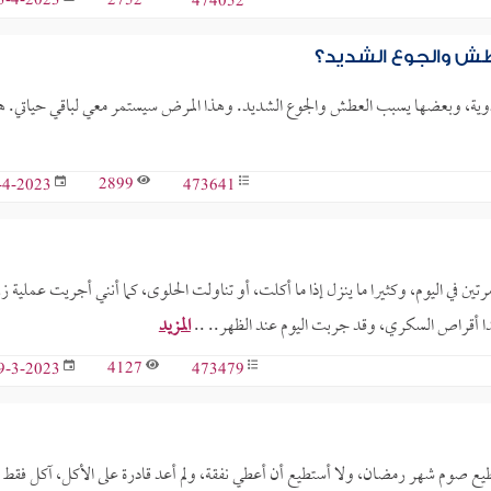
2752
474052
3-4-2023
طش والجوع الشديد؟
ا في العضلات والأعصاب، وآخذ 6 أنواع من الأدوية، وبعضها يسبب العطش والجوع الشديد. وهذا المرض سيستمر معي لباقي حياتي.
2899
473641
-4-2023
 وأتناول الأقراص مرتين في اليوم، وكثيرا ما ينزل إذا ما أكلت، أو تناولت الحلوى، كما أنني أجريت عملية 
المزيد
4127
473479
9-3-2023
عد أستطيع صوم شهر رمضان، ولا أستطيع أن أعطي نفقة، ولم أعد قادرة على الأكل، آكل فقط