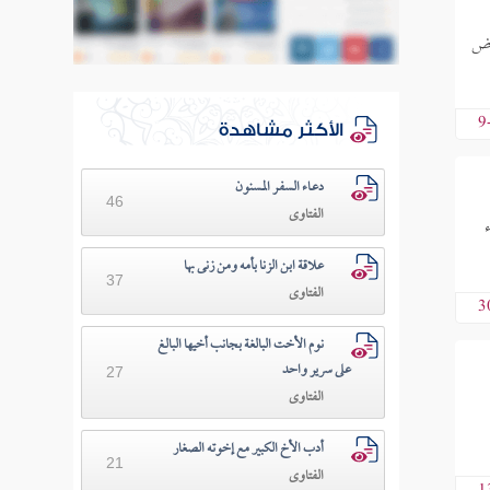
عوض
9
الأكثر مشاهدة
دعـاء السفـر المسنون
46
الفتاوى
علاقة ابن الزنا بأمه ومن زنى بها
37
الفتاوى
3
نوم الأخت البالغة بجانب أخيها البالغ
على سرير واحد
27
الفتاوى
أدب الأخ الكبير مع إخوته الصغار
21
الفتاوى