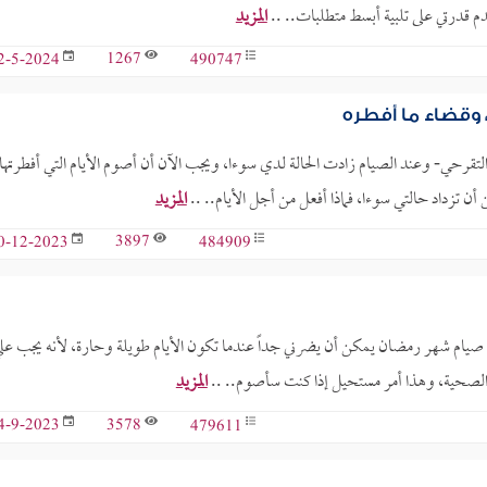
قدرتي على تلبية أبسط متطلبات.. ..
المزيد
1267
490747
2-5-2024
 وقضاء ما أفطره
حي- وعند الصيام زادت الحالة لدي سوءا، ويجب الآن أن أصوم الأيام التي أفطرتها 
تزداد حالتي سوءا، فماذا أفعل من أجل الأيام.. ..
المزيد
3897
484909
0-12-2023
صيام شهر رمضان يمكن أن يضرني جداً عندما تكون الأيام طويلة وحارة، لأنه يجب عل
المزيد
3578
479611
4-9-2023