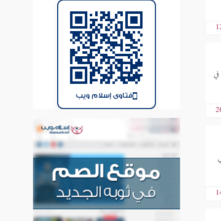
1
في
فتاوى إسلام ويب
2
ي
1