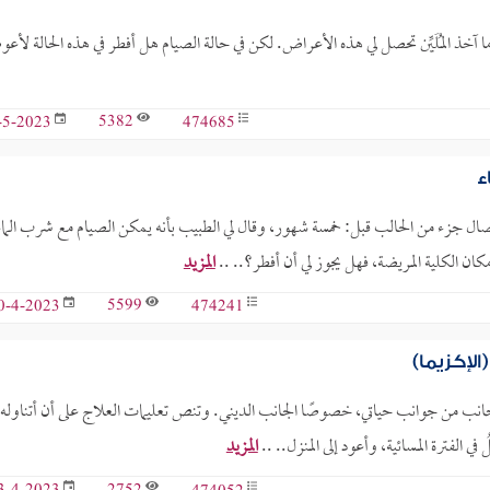
ندما آخذ المُلَيِّن تحصل لي هذه الأعراض. لكن في حالة الصيام هل أفطر في هذه الحالة لأ
5382
474685
-5-2023
ء
ال جزء من الحالب قبل: خمسة شهور، وقال لي الطبيب بأنه يمكن الصيام مع شرب الماء
 مكان الكلية المريضة، فهل يجوز لي أن أفطر؟.. ..
المزيد
5599
474241
0-4-2023
لإكزيما)
ّ جانب من جوانب حياتي، خصوصًا الجانب الديني. وتنص تعليمات العلاج على أن أتناوله
الفترة المسائية، وأعود إلى المنزل.. ..
المزيد