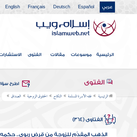
عربي
Español
Deutsch
Français
English
الرئيسية
موسوعات
مقالات
الفتوى
الاستشارات
الفتوى
اطرح سؤا
الرئيسية
فقه الأسرة المسلمة
النكاح
الحقوق الزوجية
الصداق
الفتاوى (364)
الذهب المقدَّم للزوجة من قرض ربوي.. حكمه..