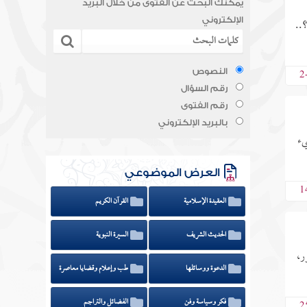
يمكنك البحث عن الفتوى من خلال البريد
..
الإلكتروني
2
النصوص
رقم السؤال
رقم الفتوى
بالبريد الإلكتروني
يء
العرض الموضوعي
1
العقيدة الإسلامية
القرآن الكريم
الحديث الشريف
السيرة النبوية
ض الأمور،
الدعوة ووسائلها
طب وإعلام وقضايا معاصرة
فكر وسياسة وفن
الفضائل والتراجم
2