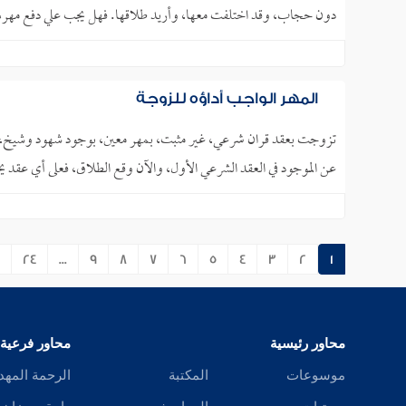
دون حجاب، وقد اختلفت معها، وأريد طلاقها. فهل يجب علي دفع مهره
المهر الواجب أداؤه للزوجة
تزوجت بعقد قران شرعي، غير مثبت، بمهر معين، بوجود شهود وشيخ، وعند
عن الموجود في العقد الشرعي الأول، والآن وقع الطلاق، فعلى أي عقد 
24
...
9
8
7
6
5
4
3
2
1
محاور رئيسية
محاور فرعية
موسوعات
المكتبة
الرحمة المهد