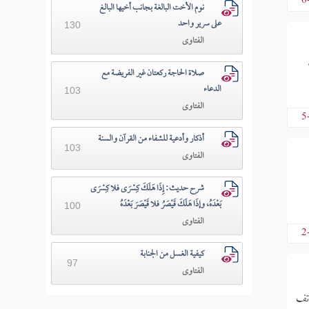
6
نوم الأخت البالغة بجانب أخيها البالغ
على سرير واحد
130
الفتاوى
صلاة الحاجة ركعتان غير الفريضة مع
الدعاء
103
الفتاوى
5
أذكار وأدعية للشفاء من القرآن والسنة
103
الفتاوى
شرح حديث: إِذَا هَلَكَ كِسْرَى فلا كِسْرَى
بَعْدَهُ، وإذَا هَلَكَ قَيْصَرُ فلا قَيْصَرَ بَعْدَهُ
100
الفتاوى
2
كيفية الغسل من الجنابة
97
الفتاوى
اتف