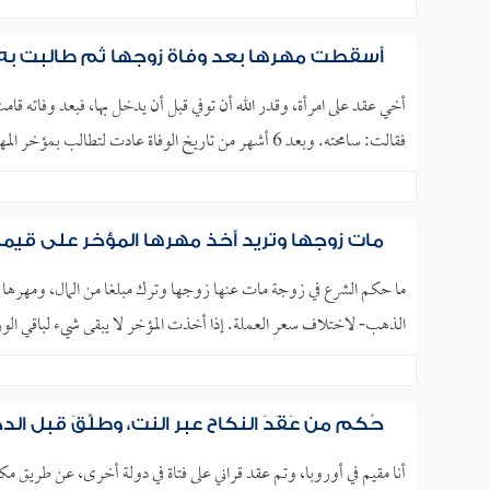
أسقطت مهرها بعد وفاة زوجها ثم طالبت به
أخي عقد على امرأة، وقدر الله أن توفي قبل أن يدخل بها، فبعد وفاته قامت
فقالت: سامحته. وبعد 6 أشهر من تاريخ الوفاة عادت لتطالب بمؤخر المهر، متعذرة بأنها في البداية كانت في.. ..
مات زوجها وتريد أخذ مهرها المؤخر على قيم
ما حكم الشرع في زوجة مات عنها زوجها وترك مبلغا من المال، ومهرها غ
الذهب- لاختلاف سعر العملة. إذا أخذت المؤخر لا يبقى شيء لباقي الورثة
حُكم من عَقَدَ النكاح عبر النت، وطلَّقَ قبل ال
أنا مقيم في أوروبا، وتم عقد قراني على فتاة في دولة أخرى، عن طريق مك