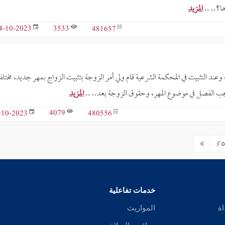
ا؟.. ..
المزيد
3533
481657
4-10-2023
 التثبيت في المحكمة الشرعية قام ولي أمر الزوجة بتثبيت الزواج بمهر جديد، مختل
يجب الفصل في موضوع المهر، وحقوق الزوجة بعد.. ..
المزيد
4079
480556
-10-2023
25
خدمات تفاعلية
اة
المواريث