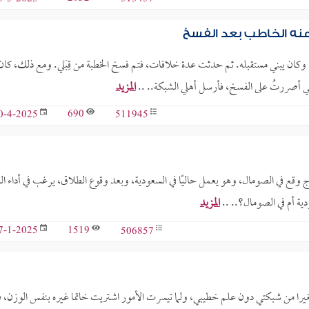
عنه الخاطب بعد الفسخ
، وكان يبني مستقبله. ثم حدثت عدة خلافات، فتم فسخ الخطبة من قِبَلي. ومع ذلك، كان
نني أصررتُ على الفسخ، فأرسل أهلي الشبكة.. ..
المزيد
690
511945
0-4-2025
ب، علمًا بأن عقد الزواج وقع في الصومال، وهو يعمل حاليًا في السعودية، وبعد وقوع الطلاق، يرغب في أداء الد
ودية أم في الصومال؟.. ..
المزيد
1519
506857
7-1-2025
را من شبكتي دون علم خطيبي، ولما تيسرت الأمور اشتريت خاتما غيره بنفس الوزن، 