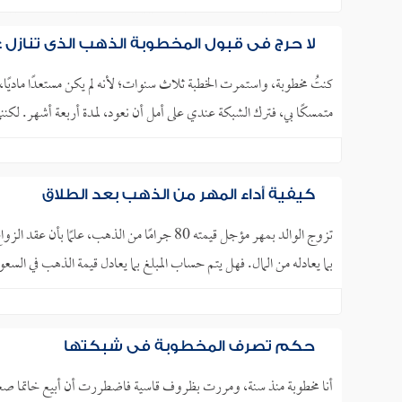
لا حرج في قبول المخطوبة الذهب الذي تنازل 
كنتُ مخطوبة، واستمرت الخطبة ثلاث سنوات؛ لأنه لم يكن مستعدًا ماديًا
متمسكًا بي، فترك الشبكة عندي على أمل أن نعود، لمدة أربعة أشهر. لك
كيفية أداء المهر من الذهب بعد الطلاق
تزوج الوالد بمهر مؤجل قيمته 80 جرامًا من الذه
بما يعادله من المال. فهل يتم حساب المبلغ بما يعادل قيمة الذهب في السع
حكم تصرف المخطوبة في شبكتها
أنا مخطوبة منذ سنة، ومررت بظروف قاسية فاضطررت أن أبيع خاتما صغي