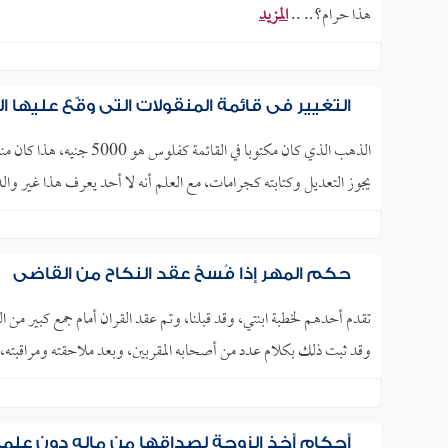
هذا حرام؟.. ..
المزيد
التغيير في قائمة المنقولات التي وقّع عليها ال
يجوز التعديل وكتابته كجرامات، مع العلم أنه لا أحد يعرف هذا غير والد
حكم المهر إذا فُسِخ عقد النكاح من القاضي
تقدم أحدهم لخطبة ابنتي، وقد قبلنا، وتم عقد القران أمام جمع كبير من
وقد ثبت ذلك بكلام عدد من أصحابه المقربين، وبعد ملاحقته ومراقبته، زا
أحكام أخذ الزوجة لصداقها من ماله دون علم