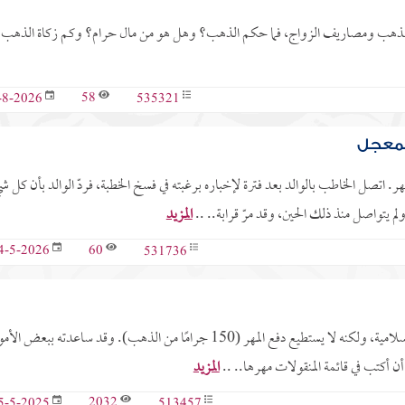
للذهب ومصاريف الزواج، فما حكم الذهب؟ وهل هو من مال حرام؟ وكم زكاة الذهب؟
58
535321
-8-2026
لمعجل
 اتصل الخاطب بالوالد بعد فترة لإخباره برغبته في فسخ الخطبة، فردّ الوالد بأن كل ش
يتواصل منذ ذلك الحين، وقد مرّ قرابة.. ..
المزيد
60
531736
4-5-2026
أنا أريد أن أُزوِّج ابنتي، والخاطب قد تكفَّل بكل شيء حسب الشريعة الإسلامية، ولكنه لا يستطيع دفع المهر (150 جرامًا من الذهب). وقد ساعدته ببع
 أن أكتب في قائمة المنقولات مهرها.. ..
المزيد
2032
513457
5-5-2025