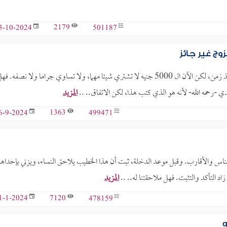
2179
501187
3-10-2024
زوج غير جائز
الذهب الذي كان مكتوبا في القائمة كفلوس هو 5000 جنيه، هذا كان منذ زمن، لكن الآن ال 5000 جنيه لا تشتري شيئا مهما، ولا تساوي جراما ولا نصفه. ف
ي -رحمه الله- لأنه هو الذي كتب هذا، لكن الاتفاق.. ..
المزيد
1363
499471
6-9-2024
 الناس والأقارب. وقبل موعد الدخلة، ثبت أن هذا الخطيب يلاحق النساء، ويزني بإحداه
د التأكد والتثبت. فهل ملاحقتنا له.. ..
المزيد
7120
478159
1-1-2024
ه