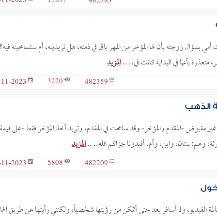
13837
482383
-11-2023
 أمي بسؤال زوجته بأن لها المؤخر من المهر باق في ذمته، هل تريدينه، أم ستسامحينه فيه؟
المزيد
3220
482359
-11-2023
ة الذهب
ير مقبوض -المقدم والمؤخر- وقد سامحت في المقدم، وتريد أخذ المؤخر فقط -على قيمة
، وهم: بنتان، وابن، وأم. أفيدونا جزاكم الله.. ..
المزيد
5808
482209
-11-2023
دخول
المة الفيديو، ولم أسافر بعد حتى أتمكن من رؤيتها شخصياً، ولكنني رأيتها عن طريق اله