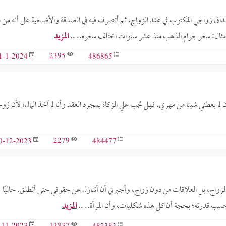
داق زواجي المكتوب في عقد الزواج، ثم أتصرف فيه في الصدقة والأضحية على أنه من م
ثال: سعر جرام الذهب منذ عشر سنوات اختلف سعره.. ..
المزيد
2395
486865
1-1-2024
تزوجة منذ 2017، ولكن زوجي إلى الآن لم يعطني شيئا من مهري. فهل تجب علي الزكاة بمجرد العقد وأنا لم آخذ المال؛ لأن 
2279
484477
0-12-2023
الزواج، بل العلاقات من دون زواج، وأجبرني أن أتنازل عن حقوقي حتى أتطلق. حاليًا
 بحسب قدرته؛ بحجة أن كل هذه شكليات، وأن المرأة.. ..
المزيد