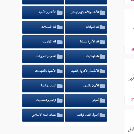
الآداب والأخلاق والرقائق
الأذكار والأدعية
فقه العبادات
فقه المعاملات
فقه الأسرة المسلمة
فقه المواريث
3
فقه الجنايات
الحدود والتعزيرات
الأطعمة والأشربة والصيد
الأقضية والشهادات
َّين
الأيمان والنذور
اللباس والزينة
2
أخبار
تراجم وشخصيات
أصول الفقه وقواعده
مصادر الفقه الإسلامي
فهل