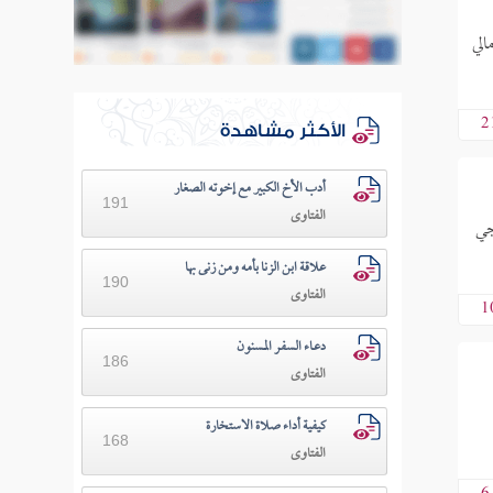
الي
2
الأكثر مشاهدة
أدب الأخ الكبير مع إخوته الصغار
191
الفتاوى
زوجي
علاقة ابن الزنا بأمه ومن زنى بها
190
الفتاوى
1
دعـاء السفـر المسنون
186
الفتاوى
كيفية أداء صلاة الاستخارة
168
الفتاوى