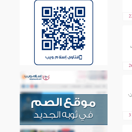
2
هل
فتاوى إسلام ويب
2
ن.
3