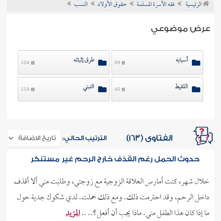
الرئيسية
فقه الأسرة المسلمة
حقوق الأولاد
النسب
ن الفتوى
عرض موضوعي
أسبابه
طرق إثباته
104
99
اللقيط
التبني
119
40
الفتاوى (163)
الترتيب الحالي:
حدوث الحمل رغم القذف خارج الرحم غير مستنكر
خلال شهر، كنت أمارس العلاقة الزوجية مع زوجتي، وطلبت مني ألا أقذف
داخل الرحم، وقد احترمت ذلك. ومع ذلك حملت. لدي شكوك جدية حول
ما إذا كان هذا الطفل مني. ماذا يجب أن أفعل؟.. ..
المزيد