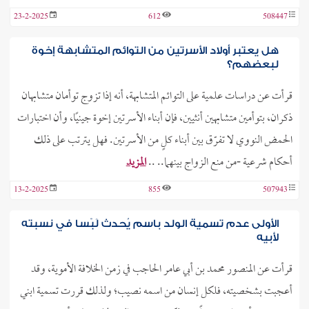
23-2-2025
612
508447
هل يعتبر أولاد الأسرتين من التوائم المتشابهة إخوة
لبعضهم؟
قرأت عن دراسات علمية على التوائم المتشابهة، أنه إذا تزوج توأمان متشابهان
ذكران، بتوأمين متشابهين أنثيين، فإن أبناء الأسرتين إخوة جينيًا، وأن اختبارات
الحمض النووي لا تفرّق بين أبناء كلٍ من الأسرتين. فهل يترتب على ذلك
أحكام شرعية -من منع الزواج بينهما.. ..
المزيد
13-2-2025
855
507943
الأولى عدم تسمية الولد باسم يُحدث لَبْسا في نسبته
لأبيه
قرأت عن المنصور محمد بن أبي عامر الحاجب في زمن الخلافة الأموية، وقد
أعجبت بشخصيته، فلكل إنسان من اسمه نصيب؛ ولذلك قررت تسمية ابني