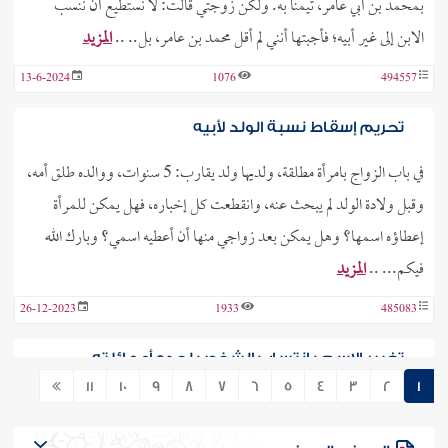
بمحمد بن أبي عامر، تيمناً به. ولكن زوجتي قالت: لا نستطيع أن ننسب
الابن إلى غير أبيه؛ فأجبتها أنني لم أقل محمد بن عامر، بل.. ..
المزيد
13-6-2024
1076
494557
تحريم إسقاط نسبة الولد لأبيه
في باب الزواج بامرأة مطلقة، ولديها ولد يقارب: 5 سنوات، ووالده طلق أمه،
وقبل ولادة الولد لم يبحث عنه، وانقطعت كل إخباره، فهل يمكن للمرأة
إعطاؤه اسمها؟ وهل يمكن بعد زواجي منها أن أعطيه اسمي؟ وبارك الله
فيكم... ..
المزيد
26-12-2023
1933
485083
تغيير الاسم بانتساب الشخص لجده أو عائلته
11
10
9
8
7
6
5
4
3
2
1
لديَّ صديق اسمه في البطاقة: أحمد علي، واللقب: الحاج حسين، وهو يريد
اختصار اسمه ولقبه إلى: أحمد حسين فقط، وذلك لمشاكل في الأوراق الثبوتية