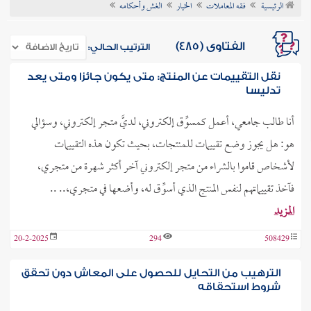
الرئيسية
فقه المعاملات
الخيار
الغش وأحكامه
ن الفتوى
الفتاوى (485)
الترتيب الحالي:
نقل التقييمات عن المنتج: متى يكون جائزا ومتى يعد
تدليسا
أنا طالب جامعي، أعمل كمسوِّق إلكتروني، لديَّ متجر إلكتروني، وسؤالي
هو: هل يجوز وضع تقييمات للمنتجات، بحيث تكون هذه التقييمات
لأشخاص قاموا بالشراء من متجر إلكتروني آخر أكثر شهرة من متجري،
فآخذ تقييماتهم لنفس المنتج الذي أسوِّق له، وأضعها في متجري،.. ..
المزيد
20-2-2025
294
508429
الترهيب من التحايل للحصول على المعاش دون تحقق
شروط استحقاقه