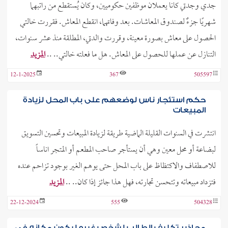
جدي وجدتي كانا يعملان موظفين حكوميين، وكان يُستقطع من راتبهما
شهريًا جزءٌ لصندوق المعاشات. بعد وفاتهما، انقطع المعاش. فقررت خالتي
الحصول على معاش بصورة معينة، وقررت والدتي، المطلقة منذ عشر سنوات،
التنازل عن عملها للحصول على المعاش. هل ما فعلته خالتي.. ..
المزيد
12-1-2025
367
505597
حكم استئجار ناس لوضعهم على باب المحل لزيادة
المبيعات
انتشرت في السنوات القليلة الماضية طريقة لزيادة المبيعات وتحسين التسويق
لبضاعة أو محل معين وهي أن يستأجر صاحب المطعم أو المتجر اناساً
للاصطفاف والاكتظاظ على باب المحل حتى يوهم الغير بوجود تزاحم عنده
فتزداد مبيعاته وتتحسن تجارته، فهل هذا جائز إذا كان.. ..
المزيد
22-12-2024
555
504328
محاذير تكليف الطالب لشخص غيره ليكون مكانه في