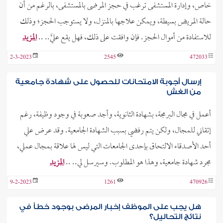
خاص، وإدارة المستشفى ترغب في حجز المرضى بالمستشفى، بالرغم من أن
حالة المريض بسيطة، ويمكن علاجها بالمنزل، ولا يستوجب الحجز؛ وذلك
للاستفادة من أموال الحجز. فإن وافقت على ذلك، فهل يقع عليَّ.. ..
المزيد
2-3-2023
2545
472033
إرسال أجوبة الامتحانات للحصول على شهادة جامعية
من الغش
أعمل في مجال البرمجة، بشهادة الثانوية، وأجد صعوبة في وجود وظيفة، رغم
إتقاني للمجال، ولكن يتم رفضي بسبب الشهادة الجامعية. وقد عرض علي
أحد الأصدقاء الالتحاق بإحدى الجامعات التي ليس لها علاقة بمجال عملي،
مجرد شهادة جامعية، وهذا هو المطلوب. وسيرسل لي.. ..
المزيد
9-2-2023
1261
470926
هل يجب على الموظف إخبار المرضى بوجود خطأ في
نتائج التحاليل؟