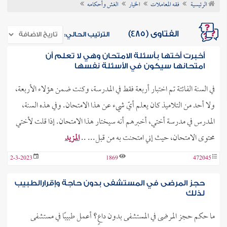
الرئيسية
فقه المعاملات
الخيار
الغش وأحكامه
ن الفتوى
الفتاوى (485)
الترتيب الحالي:
أخبرت أختها بأسئلة الامتحان وهي لا تعلم أن
امتحانها سيكون في الأسئلة نفسها
في السنة الفائتة تم اختبار أربعة فقط في المدرسة، وكنت ضمن هؤلاء الأربعة،
ولا أحد من التلاميذ كان يعلم أيّ شيء عن هذا الامتحان. وفي هذه السنة،
المدرس في مدرسة أختي، أخبرهم أنه سيختار هذا الامتحان. إذا قلت لأختي
محتوى الامتحان، حيث إني امتحنت به من قبل... ..
المزيد
2-3-2023
1869
472045
حجز المرضى في المستشفى بدون حاجة وإقرارالطبيب
لذلك
ما حكم حجز المرضى في المستشفى بدون داعٍ؟ أعمل طبيبًا في مستشفى