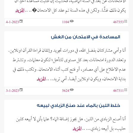
الامتحانات عن بُعد في السنة الماضية، فخشيت إن طلبت مساعدة أحدٍ أن
يكون ذلك غشًّا. ولكن في هذه السنة تم عقد كل الامتحان�.. ..
المزيد
4-1-2023
1104
467353
المساعدة في الامتحان من الغش
أنا وأمي مشتركتان بفضل الله، في دورات تجويد وإتقان قراءة القرآن اونلاين.
وتعقد الدورة امتحانات بعد كل مستوى للتأهل؛ لنكون معلمات. وتشترط
عدم الاطلاع على أي مصادر، أو فتح كتب أثناء الامتحان. وتكتب ذلك في
بداية الامتحان، ويكون اونلاين أيضا. أمي تريد.. ..
المزيد
3-1-2023
5624
467311
خلط اللبن بالماء عند صنع الزبادي لبيعه
أنا أصنع الزبادي من اللبن. هل يجوز إضافة الماء؟ علما بأني لا أبيعه كلبن
حليب، بل أبيعه زبادي... ..
المزيد