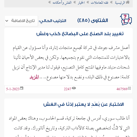
الرئيسية
فقه المعاملات
الخيار
الغش وأحكامه
ن الفتوى
الفتاوى (485)
الترتيب الحالي:
تغيير بلد الصنع على البضائع كذب وغش
أعمل مشرف جودة، في شركة تجميع منتجات إنارة، وأنا مسؤول عن القيام
بالاختبارات للمنتجات التي نقوم بتجميعها. ولكن في بعض الأحيان تأتينا
شحنات منبلد ماوفيها المنتج كامل التصنيع، فيقول لنا مدير الإنتاج أن نزيل
كلمة: مصنوع في ذلك البلد، ونضع بدلا منها مصنوع.. ..
المزيد
5-1-2023
2247
467569
الاختبار عن بُعْدٍ لا يعتبر إذنًا في الغش
أنا طالب سوري، أدرس في جامعة تركية، قسم الحاسوب، وهناك بعض المواد
التي لا تمُتُّ لتخصصي بصلة كالآداب التركية، وتاريخ أتاتورك. وقد كانت