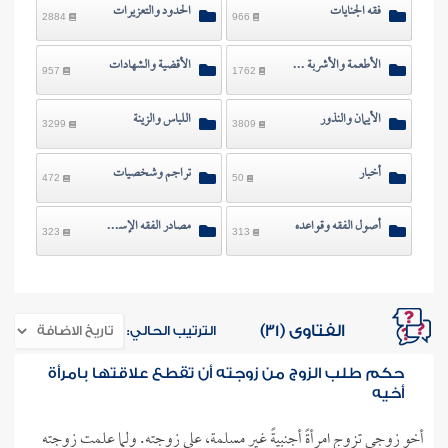
فقه الجنايات
الحدود والتعزيرات
2884
966
الأطعمة والأشربة والصيد
الأقضية والشهادات
957
1762
الأيمان والنذور
اللباس والزينة
3299
3809
أخبار
تراجم وشخصيات
472
50
أصول الفقه وقواعده
مصادر الفقه الإسلامي
323
313
الفتاوى (31)
الترتيب الحالي:
حكم طلب الزوج من زوجته أن تقطع علاقتها بامرأة
أخيه
أخو زوجي تزوج امرأةً أجنبيةً غير مسلمة، على زوجته. ولما علمت زوجته