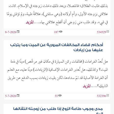
بذلك طلبت الطلاق؛ فانفصلا، وبعد ذلك دخلت زوجته في الإسلام. كانت
علاقتي بزوجته الأولى، وأم أولاده (وهي سلفتي)، علاقةً طيبة، ولم تؤذني يومًا
في شيء. وقد طلب مني زوجي أن أقطع علاقتي بها،.. ..
المزيد
8-7-2026
187
534529
أحكام قضاء المخالفات المرورية عن الميت وما يترتب
عليها من زيادات
هل تُعدّ الغرامات (مخالفات ركن السيارة في مكان غير مرخَّص) دينًا في ذمة
الميت؟ وكذلك، هل تُعتبر الغرامات الإضافية (الزيادات) دينًا عليه، مع العلم
أن الغرامة الأصلية قد تمّ سدادها، لكن بقيت زيادات بسبب الدفع عن طريق
الشيك؟.. ..
المزيد
5-7-2026
55
532396
مدى وجوب طاعة الزوج إذا طلب من زوجته انتقالها
إليه