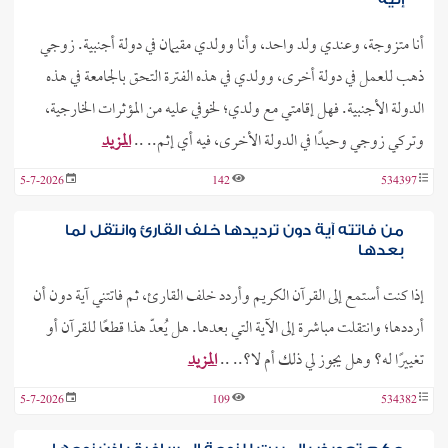
أنا متزوجة، وعندي ولد واحد، وأنا وولدي مقيمان في دولة أجنبية. زوجي
ذهب للعمل في دولة أخرى، وولدي في هذه الفترة التحق بالجامعة في هذه
الدولة الأجنبية. فهل إقامتي مع ولدي؛ لخوفي عليه من المؤثرات الخارجية،
وتركي زوجي وحيدًا في الدولة الأخرى، فيه أي إثم.. ..
المزيد
5-7-2026
142
534397
من فاتته آية دون ترديدها خلف القارئ وانتقل لما
بعدها
إذا كنت أستمع إلى القرآن الكريم وأردد خلف القارئ، ثم فاتتني آية دون أن
أرددها؛ وانتقلت مباشرة إلى الآية التي بعدها. هل يُعدّ هذا قطعًا للقرآن أو
تغييرًا له؟ وهل يجوز لي ذلك أم لا؟.. ..
المزيد
5-7-2026
109
534382