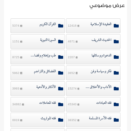
ن الفتوى
عرض موضوعي
العقيدة الإسلامية
القرآن الكريم
5374
12416
الحديث الشريف
السيرة النبوية
1151
4671
الدعوة ووسائلها
طب وإعلام وقضايا معاصرة
8725
2207
فكر وسياسة وفن
الفضائل والتراجم
5962
3652
الآداب والأخلاق والرقائق
الأذكار والأدعية
3993
15274
فقه العبادات
فقه المعاملات
34882
45340
فقه الأسرة المسلمة
فقه المواريث
6919
38352