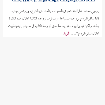
حكم تعويض المبيت للزوجة المسافرة بإذن زوجها
زوجي معدد -علما أننا نتحرى الصواب والعدل في الشرع، وزواجي جديد-
فإذا سافر الزوج بزوجته للسياحة، وسافرت زوجته الثانية خلال هذه الفترة
بإذنه، ولكن قبلهما بيوم. هل يسقط حق الزوجة الثانية في تعويض أيام المبيت
خلال سفر الزوج؟.. ..
المزيد
5-7-2026
80
534379
لا حرج في الدعاء بـ: اللهم بنورك اهتديت، وبفضلك
3
2
1
استغنيت...
ما حكم الدعاء بهذا الدعاء: اللهم بنورك اهتديت، وبفضلك استغنيت،
العرض الموضوعي
وبنعمتك أصبحت وأمسيت. هذه ذنوبي بين يديك، أستغفرك اللهم وأتوب
إليك. قيل لي: ادعي به عند وجود ضائقة شديدة، أو حيرة في أمر. فهل يجوز
ذلك، أم يعتبر بدعة؟.. ..
المزيد
5-7-2026
46
534376