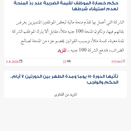
حكم خسارة الموظف لقيمة الضريبة عند ردّ المنحة
لعدم استيفاء شرطها
الشركة التي أعمل بها تقدّم منحة مالية لبعض الموظفين المتميزين بغرض
بقائهم فيها، وتكون المنحة 100 جنيه مثلًا، مقابل ألا يترك الموظف الشركة
لمدة معينة، كسنة مثلًا، وبسبب القوانين يخصم جزء من المنحة لصالح
الضرائب، فتدفع الشركة 100 جنيه ..
المزيد
5-8-2026
22
535363
تأتيها الدورة 15 يوما ومدة الطهر بين الدورتين 7 أيام..
الحكم والواجب
المزيد من الفتاوى
عمري 38 عامًا، وتأتيني الدورة الشهرية 15 يومًا، ومدة الطهر بين الدورتين
7 أيام فقط، وعندما ذهبت للطبيب، قال: إنه بسبب ألياف الرحم والرضاعة،
وتكرر ذلك أربع مرات. ..
المزيد
العرض الموضوعي
5-8-2026
15
535360