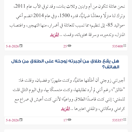
نحن عائلة تتكون من أم وابنين وثلاث بنات، وقد توفي الأب عام 2011،
وترك لنا منزلًا ومعاشًا ضمانيًّا، قدره 1500، وفي عام 2014 انضم أخي
-مواليد 85- إلى تنظيم؛ مما تسبب للعائلة في أضرار، منها التهجير، واغتصاب
المنزل، وتدميره، وسرقة محتوياته، وقمت ..
المزيد
5-8-2026
25
535408
هل يقع طلاق من أجبرته زوجته على الطلاق من خلال
الهاتف؟
أجبرتني زوجتي أن أطلّقها هاتفيًّا، وكنت مقهورًا وغضبان، وقلت لها:
"طالق"؛ رغم أنني لم أرد تطليقها، وكنت متمسكًا بها، وفي اليوم التالي قلت
للمفتي: إنني كنت قاصدًا الطلاق وواعيًا؛ لأنني كنت أعيش في صراع مع
كرامتي ومكانتي، والمفتي اعتبرها ..
المزيد
5-8-2026
17
535357