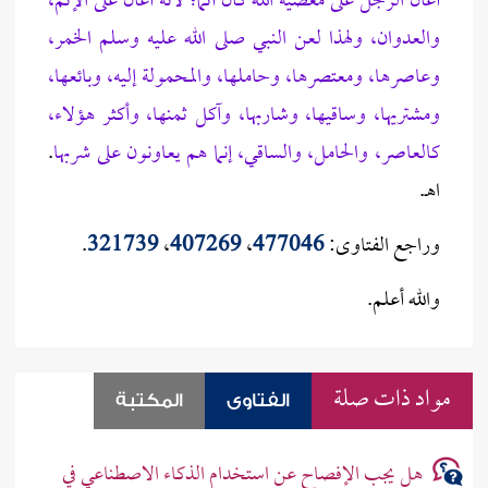
أعان الرجل على معصية الله كان آثمًا؛ لأنه أعان على الإثم،
والعدوان، ولهذا لعن النبي صلى الله عليه وسلم الخمر،
وعاصرها، ومعتصرها، وحاملها، والمحمولة إليه، وبائعها،
ومشتريها، وساقيها، وشاربها، وآكل ثمنها، وأكثر هؤلاء،
كالعاصر، والحامل، والساقي، إنما هم يعاونون على شربها
.
اهـ.
وراجع الفتاوى:
477046
،
407269
،
321739
.
والله أعلم.
مواد ذات صلة
الفتاوى
المكتبة
هل يجب الإفصاح عن استخدام الذكاء الاصطناعي في