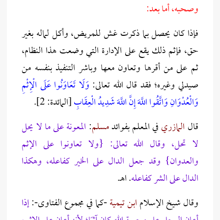
وصحبه، أما بعد:
فإذا كان يحصل بما ذكرت غش للمريض، وأكل لماله بغير
حق، فإثم ذلك يقع على الإدارة التي وضعت هذا النظام،
ثم على من أقرها وتعاون معها وباشر التنفيذ بنفسه من
صيدلي وغيره؛ فقد قال الله تعالى:
وَلَا تَعَاوَنُوا عَلَى الْإِثْمِ
وَالْعُدْوَانِ وَاتَّقُوا اللَّهَ إِنَّ اللَّهَ شَدِيدُ الْعِقَابِ
[المائدة: 2].
قال
المازري
في المعلم بفوائد
مسلم
:
المعونة على ما لا يحل
لا تحل، وقال الله تعالى: {ولا تعاونوا على الإثم
والعدوان} وقد جعل الدال على الخير كفاعله، وهكذا
الدال على الشر كفاعله
. اهـ.
وقال شيخ الإسلام
ابن تيمية
-كما في مجموع الفتاوى-:
إذا