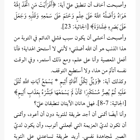
وأصبحت أخاف أن تنطبق عليّ آية: ﴿أَفَرَأَيْتَ مَنِ اتَّخَذَ إِلَهَهُ
هَوَاهُ وَأَضَلَّهُ اللَّهُ عَلَىٰ عِلْمٍ وَخَتَمَ عَلَىٰ سَمْعِهِ وَقَلْبِهِ وَجَعَلَ
عَلَىٰ بَصَرِهِ غِشَاوَةً﴾ [الجاثية: 23].
وأصبحت أخشى أن يكون سبب فشلي الدائم في التوبة من
هذا الذنب هو أن الله أضلني؛ لأنني لا أستحق الهداية؛ فأنا
أفعل المعصية وأنا على علم، ومع ذلك أستمر، وفي الوقت
نفسه أتألم من هذا، ولا أستطيع التوقف.
وكذلك آية: ﴿وَيْلٌ لِكُلِّ أَفَّاكٍ أَثِيمٍ * يَسْمَعُ آيَاتِ اللَّهِ تُتْلَىٰ
عَلَيْهِ ثُمَّ يُصِرُّ مُسْتَكْبِرًا كَأَنْ لَمْ يَسْمَعْهَا فَبَشِّرْهُ بِعَذَابٍ أَلِيمٍ﴾
[الجاثية: 7-8]. فهل هاتان الآيتان تنطبقان عليّ؟
وأنا أيضًا أتمنى أن أجد طريقة للتوبة دون أن أعود، وأتمنى
أن تكون لديّ العزيمة التي تجعلني أتوب، وأن يكون لديّ
الصبر لمجاهدة نفسي. أريد طريقة تساعدني على التوبة