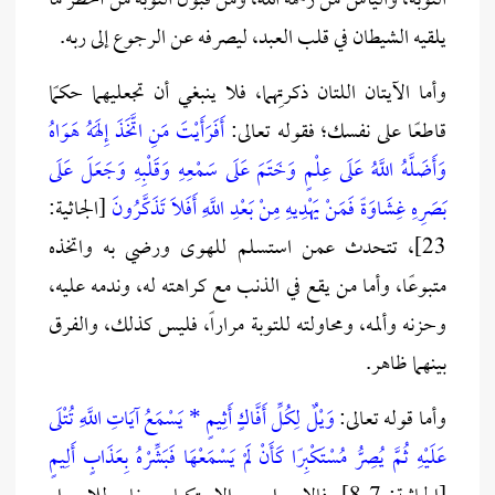
التوبة، واليأس من رحمة الله، ومن قبول التوبة من أخطر ما
يلقيه الشيطان في قلب العبد، ليصرفه عن الرجوع إلى ربه.
وأما الآيتان اللتان ذكرتِهما، فلا ينبغي أن تجعليهما حكمًا
قاطعًا على نفسك؛ فقوله تعالى:
أَفَرَأَيْتَ مَنِ اتَّخَذَ إِلَهَهُ هَوَاهُ
وَأَضَلَّهُ اللَّهُ عَلَى عِلْمٍ وَخَتَمَ عَلَى سَمْعِهِ وَقَلْبِهِ وَجَعَلَ عَلَى
بَصَرِهِ غِشَاوَةً فَمَنْ يَهْدِيهِ مِنْ بَعْدِ اللَّهِ أَفَلَا تَذَكَّرُونَ
[الجاثية:
23]، تتحدث عمن استسلم للهوى ورضي به واتخذه
متبوعًا، وأما من يقع في الذنب مع كراهته له، وندمه عليه،
وحزنه وألمه، ومحاولته للتوبة مراراً، فليس كذلك، والفرق
بينهما ظاهر.
وأما قوله تعالى:
وَيْلٌ لِكُلِّ أَفَّاكٍ أَثِيمٍ * يَسْمَعُ آيَاتِ اللَّهِ تُتْلَى
عَلَيْهِ ثُمَّ يُصِرُّ مُسْتَكْبِرًا كَأَنْ لَمْ يَسْمَعْهَا فَبَشِّرْهُ بِعَذَابٍ أَلِيمٍ