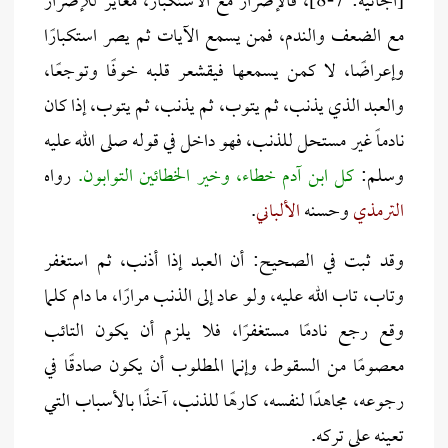
[الجاثية: 7-8]، فالإصرار مع الاستكبار، مغاير للإصرار
مع الضعف والندم، فمن يسمع الآيات ثم يصر استكبارًا
وإعراضًا، لا كمن يسمعها فيقشعر قلبه خوفًا وتوجعًا،
والعبد الذي يذنب، ثم يتوب، ثم يذنب، ثم يتوب، إذا كان
نادماً غير مستحل للذنب، فهو داخل في قوله صلى الله عليه
وسلم:
كل ابن آدم خطاء، وخير الخطائين التوابون.
رواه
الترمذي
وحسنه
الألباني
.
وقد ثبت في الصحيح: أن العبد إذا أذنب، ثم استغفر
وتاب، تاب الله عليه، ولو عاد إلى الذنب مرارًا، ما دام كلما
وقع رجع نادمًا مستغفرًا، فلا يلزم أن يكون التائب
معصومًا من السقوط، وإنما المطلوب أن يكون صادقًا في
رجوعه، مجاهدًا لنفسه، كارهًا للذنب، آخذًا بالأسباب التي
تعينه على تركه.