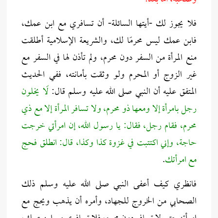
فلا يجوز لك -أيتها السائلة- أن تسافري مع ابن عمك،
فابن عمك ليس محرمًا لك، والشريعة الإسلامية أطلقت
منع المرأة من السفر دون محرم، ولم تأذن لها في السفر مع
غير الزوج أو المحرم ولو وثقت بأمانته، ففي الحديث
المتفق عليه أن النبي صلى الله عليه وسلم قال:
لَا يخلون
رجل بامرأة إلا ومعها ذو محرم، ولا تسافر المرأة إلا مع ذي
محرم، فقام رجل، فقال: يا رسول الله، إن امرأتي خرجت
حاجة، وإني اكتتبت في غزوة كذا وكذا، قال: انطلق فحج
مع امرأتك
.
فانظري كيف أعفى النبي صلى الله عليه وسلم ذلك
الصحابي من الخروج للجهاد، وأمره أن يذهب ويحج مع