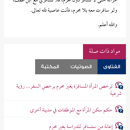
امرأته حتى لا تسافر دون محرم، فلا تسافري مع ابن عمك،
ولو سافرت معه بلا محرم، فأنت عاصية لله تعالى.
والله أعلم.
مواد ذات صلة
الفتاوى
الصوتيات
المكتبة
ترخص المرأة المسافرة بغير محرم برخص السفر... رؤية
شرعية
حكم سكن المرأة مع الموظفات في مدينة أخرى
إعانة من ستسافر للدراسة بغير محرم