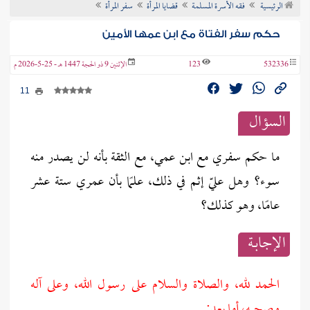
الرئيسية
فقه الأسرة المسلمة
قضايا المرأة
سفر المرأة
ن الفتوى
حكم سفر الفتاة مع ابن عمها الأمين
532336
123
الإثنين 9 ذو الحجة 1447 هـ - 25-5-2026 م
11
السؤال
ما حكم سفري مع ابن عمي، مع الثقة بأنه لن يصدر منه
سوء؟ وهل عليّ إثم في ذلك، علمًا بأن عمري ستة عشر
عامًا، وهو كذلك؟
الإجابــة
الحمد لله، والصلاة والسلام على رسول الله، وعلى آله
وصحبه، أما بعد: