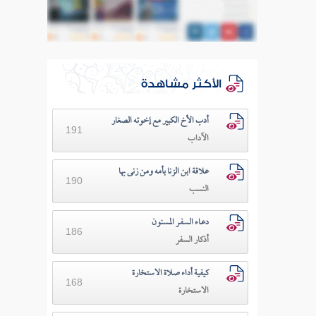
الأكثر مشاهدة
أدب الأخ الكبير مع إخوته الصغار
191
الآداب
علاقة ابن الزنا بأمه ومن زنى بها
190
النسب
دعـاء السفـر المسنون
186
أذكار السفر
كيفية أداء صلاة الاستخارة
168
الاستخارة