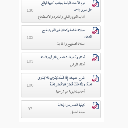
نوم الأخت البالغة بجانب أخيها البالغ
على سرير واحد
130
آداب النوم والمشي والقعود والاضطجاع
صلاة الحاجة ركعتان غير الفريضة مع
الدعاء
103
صلاة التسابيح والحاجة
أذكار وأدعية للشفاء من القرآن والسنة
103
أذكار المرض
شرح حديث: إِذَا هَلَكَ كِسْرَى فلا كِسْرَى
بَعْدَهُ، وإذَا هَلَكَ قَيْصَرُ فلا قَيْصَرَ بَعْدَهُ
100
أحاديث نبوية مع شرحها
كيفية الغسل من الجنابة
97
صفة الغسل