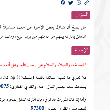
السؤال
هل يصحّ أن يتنازل بعض الإخوة عن حقهم مستقبلًا في 
المتعلق بالتركة بينهم هو أن منهم من يريد البيع، ومنهم من 
الإجابــة
الحمد لله، والصلاة والسلام على رسول الله، وعلى آله وص
فلا ندري ما تعنيه السائلة بكلمة (مستقبلا)! فإن كان ال
يستحقه بعد، ليصح التنازل عنه. وانظري الفتاوى:
0075
وأما إن كان المورث قد توفي، فإن التركة تنتقل بمجرد موت
للتصرف، وانظري الفتوى:
97300
.