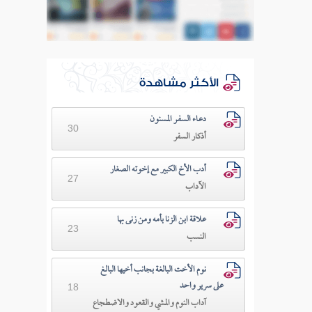
الأكثر مشاهدة
دعـاء السفـر المسنون
30
أذكار السفر
أدب الأخ الكبير مع إخوته الصغار
27
الآداب
علاقة ابن الزنا بأمه ومن زنى بها
23
النسب
نوم الأخت البالغة بجانب أخيها البالغ
على سرير واحد
18
آداب النوم والمشي والقعود والاضطجاع