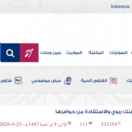
Indonesia
الصوتيات
المكتبة
المواريث
بنين وبنات
لك
الفتاوى الحية
عرض موضوعي
فتاوى 
نك ربوي والاستفادة من حوافزها
111
532354
الإثنين 9 ذو الحجة 1447 هـ - 25-5-2026 م