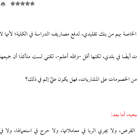
أن أهلي أعطوني بطاقة خصم مباشر (Debit Card) الخاصة بهم من بنك تقليدي، لدفع مصاريف الدراسة في الكلية؛ لأنها لا
ت أيضًا في بلدي، لكنها أقل -والله أعلم-، لكني لست متأكدًا أن جميعها
ن الخصومات على المشتريات، فهل يكون عليَّ إثم في ذلك؟
حبه، أما بعد:
 لا تجري عليها أحكام القرض، ولا يجري الربا في معاملاتها، ولا حرج في استعمالها، ولا في