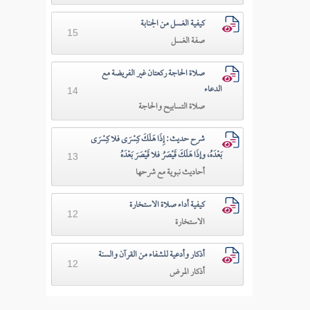
كيفية الغسل من الجنابة
15
صفة الغسل
صلاة الحاجة ركعتان غير الفريضة مع
الدعاء
14
صلاة التسابيح والحاجة
شرح حديث: إِذَا هَلَكَ كِسْرَى فلا كِسْرَى
بَعْدَهُ، وإذَا هَلَكَ قَيْصَرُ فلا قَيْصَرَ بَعْدَهُ
13
أحاديث نبوية مع شرحها
كيفية أداء صلاة الاستخارة
12
الاستخارة
أذكار وأدعية للشفاء من القرآن والسنة
12
أذكار المرض