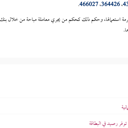
.
466027
،
364426
،
4
حرمة استعمالها، وحكم ذلك كحكم من يجري معاملة مباحة من خلال بنك
ا.
نية
وفر رصيد في البطاقة